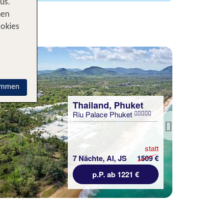
us.
nen
ookies
immen
Thailand, Phuket
Riu Palace Phuket
Next
statt
7 Nächte, AI, JS
1509 €
p.P. ab 1221 €