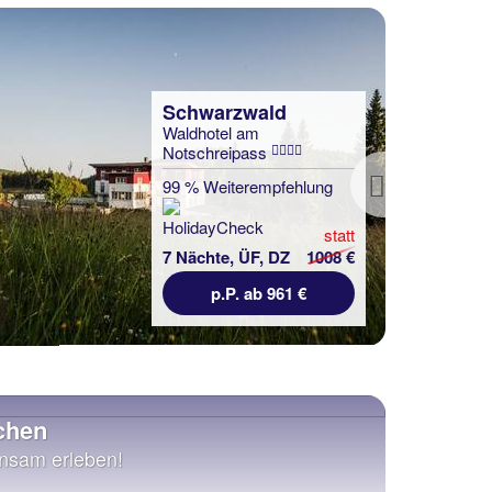
Schwarzwald
Waldhotel am
Notschreipass
99 % Weiterempfehlung
Next
statt
7 Nächte, ÜF, DZ
1008 €
p.P. ab 961 €
chen
insam erleben!