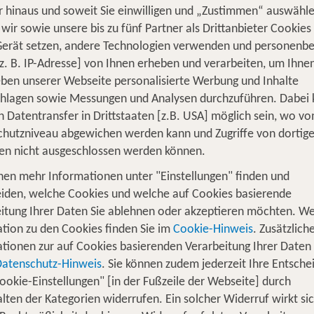
 hinaus und soweit Sie einwilligen und „Zustimmen“ auswähle
wir sowie unsere bis zu fünf Partner als Drittanbieter Cookies
Gerät setzen, andere Technologien verwenden und personenb
z. B. IP-Adresse] von Ihnen erheben und verarbeiten, um Ihne
ben unserer Webseite personalisierte Werbung und Inhalte
chlagen sowie Messungen und Analysen durchzuführen. Dabei
n Datentransfer in Drittstaaten [z.B. USA] möglich sein, wo v
hutzniveau abgewichen werden kann und Zugriffe von dortig
en nicht ausgeschlossen werden können.
-
10.09.2026
1 Woche
2 Erwachsene
nen mehr Informationen unter "Einstellungen" finden und
iden, welche Cookies und welche auf Cookies basierende
itung Ihrer Daten Sie ablehnen oder akzeptieren möchten. We
e Hotels und neue Häuser im TUI Pr
tion zu den Cookies finden Sie im
Cookie-Hinweis
. Zusätzlich
tionen zur auf Cookies basierenden Verarbeitung Ihrer Daten
otelportfolio um dir den Traumurlaub anzubieten, den du
Datenschutz-Hinweis
. Sie können zudem jederzeit Ihre Entsche
vierte Häuser (Teil- sowie Komplettrenovierungen) sowie 
ookie-Einstellungen" [in der Fußzeile der Webseite] durch
t von TUI und buche mit uns deinen Traumurlaub.
lten der Kategorien widerrufen. Ein solcher Widerruf wirkt sic