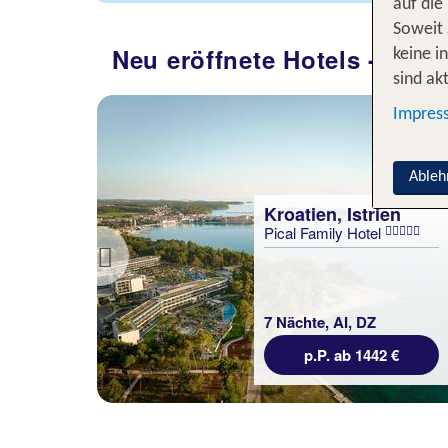
statt
auf die
1417 €
Soweit 
Neu eröffnete Hotels - Urla
 €
keine i
sind akt
Impres
Ableh
Kroatien, Istrien
Pical Family Hotel
Previous
era
7 Nächte, AI, DZ
i
p.P. ab 1442 €
lung
statt