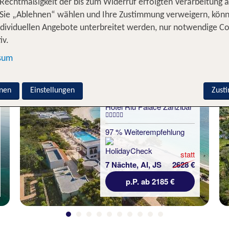
 Rechtmäßigkeit der bis zum Widerruf erfolgten Verarbeitung a
Sie „Ablehnen“ wählen und Ihre Zustimmung verweigern, kön
ub in der Nähe und Ferne
ndividuellen Angebote unterbreitet werden, nur notwendige C
iv.
sum
nen
Einstellungen
Zust
Sansibar
Hotel Riu Palace Zanzibar
97 % Weiterempfehlung
statt
7 Nächte, AI, JS
2628 €
p.P. ab 2185 €