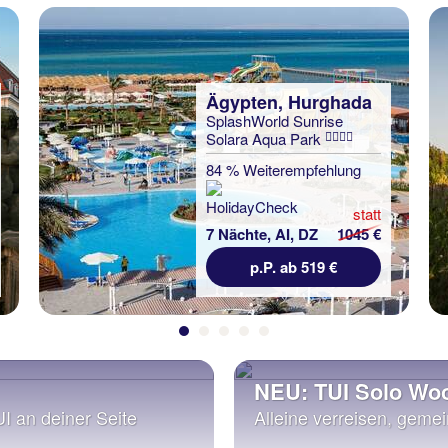
Ägypten, Hurghada
SplashWorld Sunrise
Solara Aqua Park
84 % Weiterempfehlung
statt
7 Nächte, AI, DZ
1045 €
p.P. ab 519 €
NEU: TUI Solo Wo
UI an deiner Seite
Alleine verreisen, geme