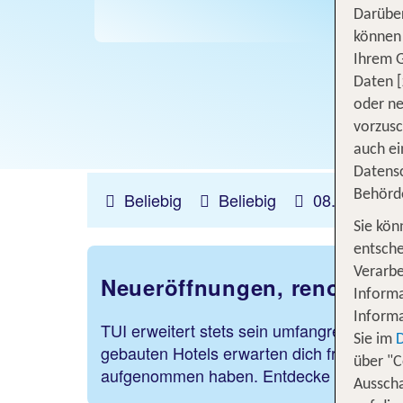
Darüber
können 
Ihrem 
Daten [
oder ne
vorzus
auch ei
Datensc
Behörd
Beliebig
Beliebig
08.08.2026 
Sie kön
entsche
Verarbe
Neueröffnungen, renoviert
Informa
Informa
ghada
TUI erweitert stets sein umfangreiches H
Sie im
gebauten Hotels erwarten dich frisch reno
Grand
über "C
aufgenommen haben. Entdecke die Vielfal
Ausscha