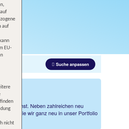
n,
 auf
ezogene
n auf
 kann
om EU-
en
Suche anpassen
itere
ogramm
e
 finden
 dir wünschst. Neben zahlreichen neu
idung
Hotels, die wir ganz neu in unser Portfolio
h nicht