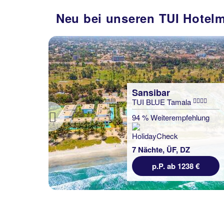
1002 €
Neu bei unseren TUI Hotel
€
Sansibar
TUI BLUE Tamala
94 % Weiterempfehlung
Previous
7 Nächte, ÜF, DZ
p.P. ab 1238 €