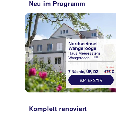
Neu im Programm
Nordseeinsel
Wangerooge
Haus Meeresstern
Previous
Wangerooge
statt
era
7 Nächte, ÜF, DZ
678 €
l
p.P. ab 579 €
lung
statt
767 €
Komplett renoviert
€