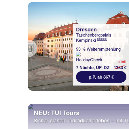
Dresden
Taschenbergpalais
Kempinski
93 % Weiterempfehlung
Previous
statt
7 Nächte, ÜF, DZ
1383 €
p.P. ab 867 €
NEU: TUI Tours
Sicher planen, individuell erleben – mit T