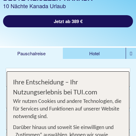
10 Nächte Kanada Urlaub
Jetzt ab 389 €
Pauschalreise
Hotel
DEALS
Flug
Ferienhaus
Mietwagen
Wo soll es hin gehen?
Kreuzfahrten
Rundreisen
Ausflüge
Camper
Ihre Entscheidung – Ihr
Privattransfer
Zusatzleistungen
Nutzungserlebnis bei TUI.com
Von wo?
Beliebig
Wir nutzen Cookies und andere Technologien, die
für Services und Funktionen auf unserer Website
Wann & wie lange?
notwendig sind.
07.09.2026 - 07.10.2026, 1 Woche
Darüber hinaus und soweit Sie einwilligen und
„Zustimmen“ auswählen, können wir sowie