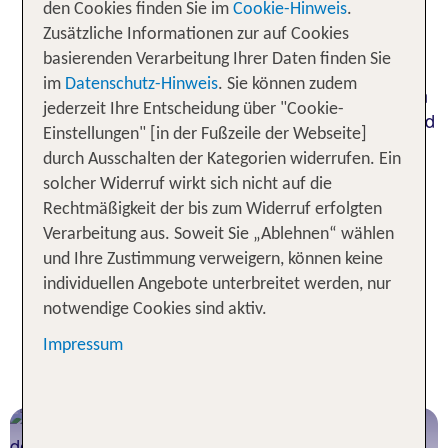
den Cookies finden Sie im
Cookie-Hinweis
.
besten, um durch den berühmten
Banff-
Zusätzliche Informationen zur auf Cookies
zu wandern oder als Wintersportfan
Nationalpark
basierenden Verarbeitung Ihrer Daten finden Sie
die Pisten der
zu erobern? Von
Rocky Mountains
im
Datenschutz-Hinweis
. Sie können zudem
warmen Sommern mit bis zu zehn Sonnenstunden
jederzeit Ihre Entscheidung über "Cookie-
am Tag bis zu schneereichen Wintern mit −30 Grad
Einstellungen" [in der Fußzeile der Webseite]
Celsius Außentemperatur: Kanadas Klima und
durch Ausschalten der Kategorien widerrufen. Ein
Wetter variieren in den Regionen stark. Deshalb
solcher Widerruf wirkt sich nicht auf die
gilt: Wähle je nach deinen Interessen
die beste
Rechtmäßigkeit der bis zum Widerruf erfolgten
, um aus
Reisezeit für deinen Kanada Urlaub
Verarbeitung aus. Soweit Sie „Ablehnen“ wählen
deinem Roadtrip, deiner Städtetour oder deiner
und Ihre Zustimmung verweigern, können keine
Naturreise das Beste herauszuholen!
individuellen Angebote unterbreitet werden, nur
notwendige Cookies sind aktiv.
Dein direkter Weg zum perfekten
Impressum
Kanada Urlaub
Kanada Urlaub