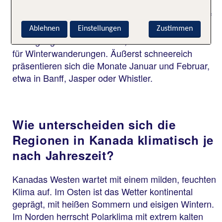
Trotz Temperaturen zwischen −2 und
−14 Grad Celsius freue dich in diesen Monaten auf
schneesichere Pisten und somit traumhafte
Ablehnen
Einstellungen
Zustimmen
Bedingungen zum Skifahren, Snowboarden oder
für Winterwanderungen. Äußerst schneereich
präsentieren sich die Monate Januar und Februar,
etwa in Banff, Jasper oder Whistler.
Wie unterscheiden sich die
Regionen in Kanada klimatisch je
nach Jahreszeit?
Kanadas Westen wartet mit einem milden, feuchten
Klima auf. Im Osten ist das Wetter kontinental
geprägt, mit heißen Sommern und eisigen Wintern.
Im Norden herrscht Polarklima mit extrem kalten