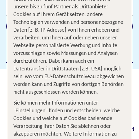
Wer reist mit?
unsere bis zu fünf Partner als Drittanbieter
2 Erwachsene
Cookies auf Ihrem Gerät setzen, andere
Technologien verwenden und personenbezogene
Suchen
Daten [z. B. IP-Adresse] von Ihnen erheben und
verarbeiten, um Ihnen auf oder neben unserer
Webseite personalisierte Werbung und Inhalte
vorzuschlagen sowie Messungen und Analysen
Filter hinzufügen
durchzuführen. Dabei kann auch ein
Datentransfer in Drittstaaten [z.B. USA] möglich
sein, wo vom EU-Datenschutzniveau abgewichen
Die beste Reisezeit für deinen
werden kann und Zugriffe von dortigen Behörden
Urlaub in Kanada
nicht ausgeschlossen werden können.
Sie können mehr Informationen unter
– das Naturparadies in
Sehnsuchtsort Kanada
"Einstellungen" finden und entscheiden, welche
Nordamerika beeindruckt mit seinen
endlosen
Cookies und welche auf Cookies basierende
sowie faszinierenden
Weiten, Wäldern und Seen
Verarbeitung Ihrer Daten Sie ablehnen oder
Metropolen. Doch wann ist in Kanada Sommer und
akzeptieren möchten. Weitere Information zu
wann Winter? Welche Jahreszeit eignet sich am