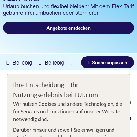
Urlaub buchen und flexibel bleiben: Mit dem Flex Tarif
gebührenfrei umbuchen oder stornieren
Angebote entdecken
Beliebig
Beliebig
09.08.2026 -
06.08.2027
Suche anpassen
Ihre Entscheidung – Ihr
Jetzt upgraden auf den Flex Tarif
Nutzungserlebnis bei TUI.com
Flexibel und entspannt in den Urlaub: Sichere dir
Wir nutzen Cookies und andere Technologien, die
mit dem
die Option, bis
Flex Tarif Upgrade
für Services und Funktionen auf unserer Website
einschließlich 15 bzw. 29 Tage vor Anreise bequem
notwendig sind.
umzubuchen oder zu stornieren. Mallorca,
Darüber hinaus und soweit Sie einwilligen und
Kanaren, Griechenland, Türkei, Ägypten,