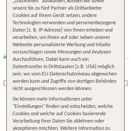
„Zustimmen“ auswählen, können wir sowie
Deutschland, Österreich, Italien und viele weitere
unsere bis zu fünf Partner als Drittanbieter
Urlaubsziele sind mit dem Flex Tarif buchbar.
Cookies auf Ihrem Gerät setzen, andere
Technologien verwenden und personenbezogene
Daten [z. B. IP-Adresse] von Ihnen erheben und
DEINE VORTEILE
AUF EINEN
verarbeiten, um Ihnen auf oder neben unserer
BLICK
Webseite personalisierte Werbung und Inhalte
vorzuschlagen sowie Messungen und Analysen
durchzuführen. Dabei kann auch ein
Datentransfer in Drittstaaten [z.B. USA] möglich
sein, wo vom EU-Datenschutzniveau abgewichen
werden kann und Zugriffe von dortigen Behörden
Previous
nicht ausgeschlossen werden können.
Sie können mehr Informationen unter
"Einstellungen" finden und entscheiden, welche
Cookies und welche auf Cookies basierende
Verarbeitung Ihrer Daten Sie ablehnen oder
Die beliebtesten Reiseziele mit
akzeptieren möchten. Weitere Information zu