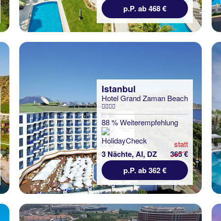
p.P. ab 468 €
Istanbul
Hotel Grand Zaman Beach
88 % Weiterempfehlung
statt
3 Nächte, AI, DZ
365 €
p.P. ab 362 €