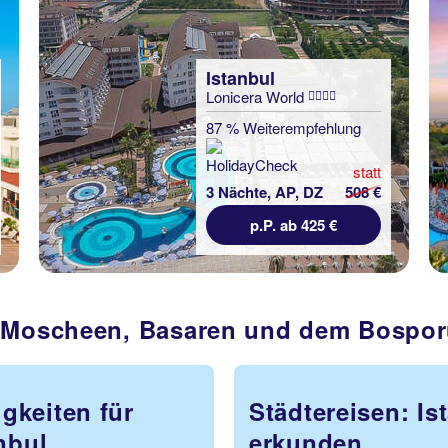
Istanbul
Lonicera World
87 % Weiterempfehlung
statt
3 Nächte, AP, DZ
508 €
p.P. ab 425 €
n Moscheen, Basaren und dem Bospo
gkeiten für
Städtereisen: Is
nbul
erkunden