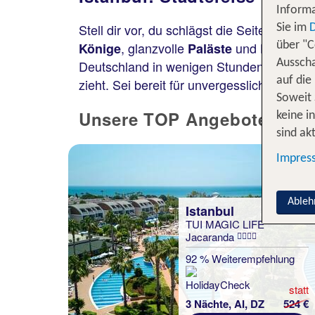
Informa
Stell dir vor, du schlägst die Seiten eines
Sie im
, glanzvolle
und
. 
Könige
Paläste
Basare
über "C
Deutschland in wenigen Stunden erreichst
Ausscha
auf die
zieht. Sei bereit für unvergessliche Erlebn
Soweit 
Unsere TOP Angebote für 3 N
keine i
sind akt
Impres
Ableh
Istanbul
TUI MAGIC LIFE
Jacaranda
92 % Weiterempfehlung
statt
3 Nächte, AI, DZ
524 €