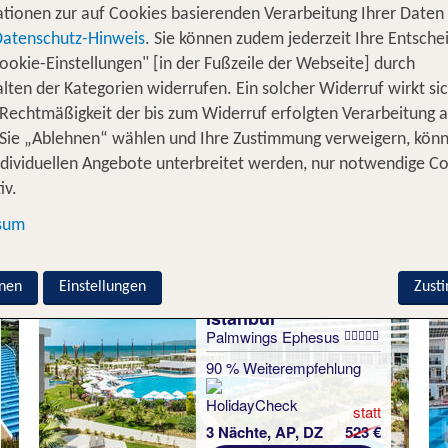
tionen zur auf Cookies basierenden Verarbeitung Ihrer Daten
auf – und plötzlich finde
orientalischen Märchenbuchs
Datenschutz-Hinweis
. Sie können zudem jederzeit Ihre Entsche
Genau so fühlt sich eine Städtereise nach Istanbul an – 
ookie-Einstellungen" [in der Fußzeile der Webseite] durch
 und die dich mit jeder Gasse, jedem Minarett und jede
lten der Kategorien widerrufen. Ein solcher Widerruf wirkt sic
 Rechtmäßigkeit der bis zum Widerruf erfolgten Verarbeitung a
isse!
Sie „Ablehnen“ wählen und Ihre Zustimmung verweigern, kön
ächte in Istanbul inkl. Flug
ndividuellen Angebote unterbreitet werden, nur notwendige C
iv.
sum
nen
Einstellungen
Zust
Istanbul
Palmwings Ephesus
90 % Weiterempfehlung
statt
3 Nächte, AP, DZ
523 €