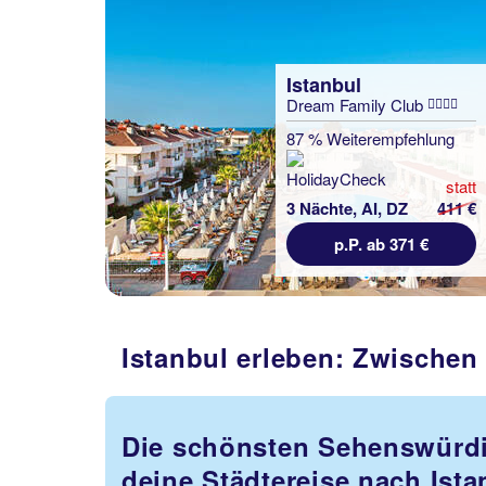
Istanbul
Dream Family Club
87 % Weiterempfehlung
statt
3 Nächte, AI, DZ
411 €
p.P. ab 371 €
Istanbul erleben: Zwische
Die schönsten Sehenswürdi
deine Städtereise nach Ista