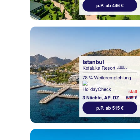
p.P. ab 446 €
Istanbul
Kefaluka Resort
78 % Weiterempfehlung
statt
3 Nächte, AP, DZ
599 €
p.P. ab 515 €