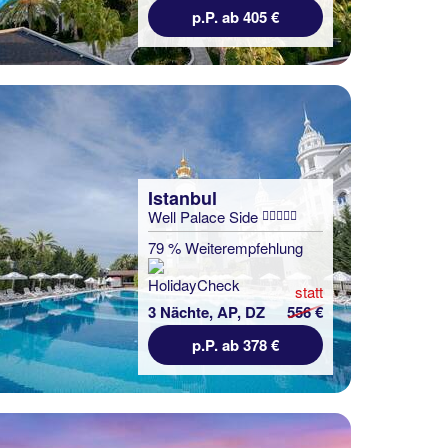
p.P. ab 405 €
Istanbul
Well Palace Side
79 % Weiterempfehlung
statt
3 Nächte, AP, DZ
556 €
p.P. ab 378 €