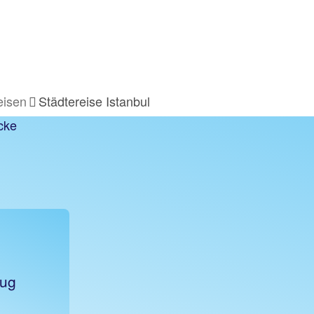
eisen
Städtereise Istanbul
lug