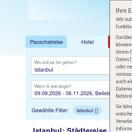
Jetzt
Ihre 
Wir nut
Funktio
Darüber
Pauschalreise
Hotel
DEAL
können 
Ihrem 
Ausfl
Daten [
Wo soll es hin gehen?
oder ne
vorzus
auch ei
Wann & wie lange?
Datensc
09.08.2026 - 06.11.2026, Beliebig
Behörd
Sie kön
Gewählte Filter:
Istanbul
entsche
Verarbe
Istanbul: Städtereise in di
Informa