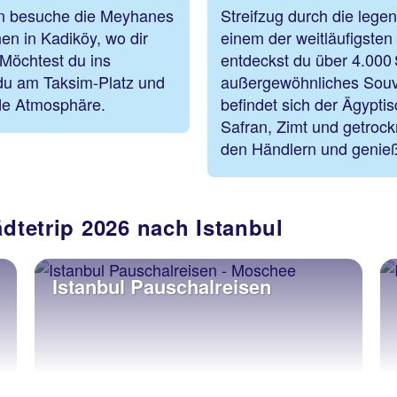
nn besuche die Meyhanes
Streifzug durch die lege
en in Kadiköy, wo dir
einem der weitläufigsten
 Möchtest du ins
entdeckst du über 4.000
 du am Taksim-Platz und
außergewöhnliches Souve
nde Atmosphäre.
befindet sich der Ägypti
Safran, Zimt und getrockn
den Händlern und genieß
ädtetrip 2026 nach Istanbul
Istanbul Pauschalreisen