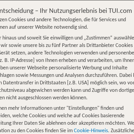
 ab 350 €
Entscheidung – Ihr Nutzungserlebnis bei TUI.com
zen Cookies und andere Technologien, die für Services und
nen auf unserer Website notwendig sind.
 hinaus und soweit Sie einwilligen und „Zustimmen“ auswähle
S
Flug
Ferienhaus
Mietwagen
Kreu
wir sowie unsere bis zu fünf Partner als Drittanbieter Cookies
Gerät setzen, andere Technologien verwenden und personenb
üge
Camper
Privattransfer
Zusatzleistun
z. B. IP-Adresse] von Ihnen erheben und verarbeiten, um Ihne
ben unserer Webseite personalisierte Werbung und Inhalte
Flug hinzufügen
chlagen sowie Messungen und Analysen durchzuführen. Dabei
n Datentransfer in Drittstaaten [z.B. USA] möglich sein, wo v
Wer reist mit?
hutzniveau abgewichen werden kann und Zugriffe von dortig
1
2 Erwachsene
en nicht ausgeschlossen werden können.
nen mehr Informationen unter "Einstellungen" finden und
iden, welche Cookies und welche auf Cookies basierende
itung Ihrer Daten Sie ablehnen oder akzeptieren möchten. We
e Metropole zwischen Orient und Okzi
tion zu den Cookies finden Sie im
Cookie-Hinweis
. Zusätzlich