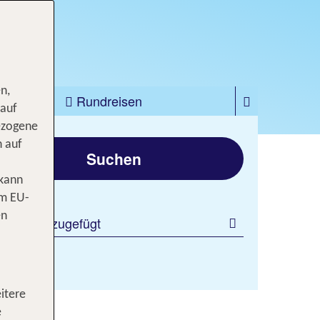
n,
zfahrten
Rundreisen
 auf
ezogene
gen
n auf
Suchen
 kann
om EU-
en
 Filter hinzugefügt
itere
dent
e