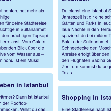
ntinenten, hat mehr als
Du planst eine Istanbul 
hlige
Jahreszeit ist dir eine s
n für deine Städtereise
Gärten und Parks in leu
sichtige in Sultanahmet
laue Nächte in den Terr
den prächtigen Topkapi-
spazierst du bei milden 
1 erreichst. Vom Galata-
Balat oder Sultanahmet. 
ubenden Blick über die
Schneedecke den Mosch
ktive vom Wasser aus –
Anreise erfolgt über den
inönü ist ein Muss!
den Flughafen Sabiha Gök
Zentrum kommst du bequ
Taxis.
eben in Istanbul
Shopping in Ista
ärmer? Dann ist Istanbul
m der Rooftop-
hmecken. Willst du das
Eine Städtereise nach Is