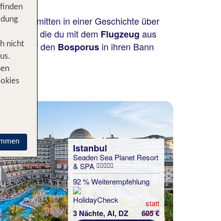
 finden
st du dich mitten in einer Geschichte über
idung
eine Stadt, die du mit dem
aus
Flugzeug
m Blick auf den
h nicht
in ihren Bann
Bosporus
us.
nen
ookies
immen
Istanbul
Seaden Sea Planet Resort
& SPA
92 % Weiterempfehlung
statt
3 Nächte, AI, DZ
605 €