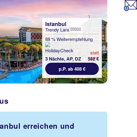
Istanbul
Trendy Lara
88 % Weiterempfehlung
statt
3 Nächte, AP, DZ
552 €
p.P. ab 408 €
rus
tanbul erreichen und