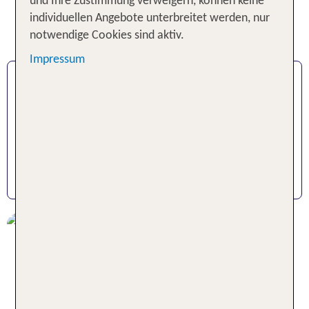
und Ihre Zustimmung verweigern, können keine
individuellen Angebote unterbreitet werden, nur
notwendige Cookies sind aktiv.
Impressum
TUI CARD CLASSIC
für Alleinreisende pro Jahr 44,90 €
für bis zu 6 Reisende 99,90 €
HIER BEANTRAGEN