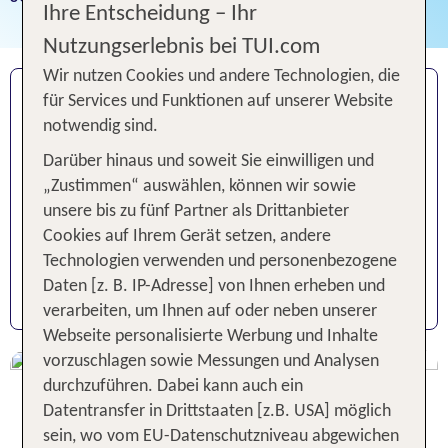
Ihre Entscheidung – Ihr
Nutzungserlebnis bei TUI.com
Wir nutzen Cookies und andere Technologien, die
IHRE VORTEILE MIT DER TUI CARD
für Services und Funktionen auf unserer Website
Reiseschutz ohne Selbstbehalt inklusive
notwendig sind.
Reiserücktritt-Versicherung
Darüber hinaus und soweit Sie einwilligen und
Sitzplatzreservierung auf TUI fly Flügen
„Zustimmen“ auswählen, können wir sowie
unsere bis zu fünf Partner als Drittanbieter
Wunsch-Reiseführer
Cookies auf Ihrem Gerät setzen, andere
Visa Kreditkarte ohne Auslandseinsatzentgelt
Technologien verwenden und personenbezogene
Daten [z. B. IP-Adresse] von Ihnen erheben und
alle Kartenleistungen
verarbeiten, um Ihnen auf oder neben unserer
Webseite personalisierte Werbung und Inhalte
vorzuschlagen sowie Messungen und Analysen
durchzuführen. Dabei kann auch ein
Datentransfer in Drittstaaten [z.B. USA] möglich
sein, wo vom EU-Datenschutzniveau abgewichen