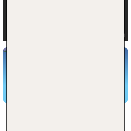
Eröffnungsfeier im Castelfalfi
Ein 5* Resort öffnet seine Pforten
Zum Blog
So schön ist die Toskana