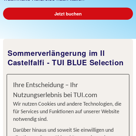
Jetzt buchen
Sommerverlängerung im Il
Castelfalfi - TUI BLUE Selection
Diese Kurzreise verführt alle Sinne: Im
5* Resort
Il Castelfalfi - TUI BLUE SELECTION in der
Ihre Entscheidung – Ihr
erleben Sie Urlaub auf höchstem
Toskana
Nutzungserlebnis bei TUI.com
Niveau. Körper und Seele entspannen in der
Wir nutzen Cookies und andere Technologien, die
wundervollen, toskanischen Natur und bei
für Services und Funktionen auf unserer Website
wohltuenden Wellness-Anwendungen. Nase und
notwendig sind.
Gaumen werden mit feinen regionalen Produkten
und Weinen gekitzelt. Golf auf dem größten
Darüber hinaus und soweit Sie einwilligen und