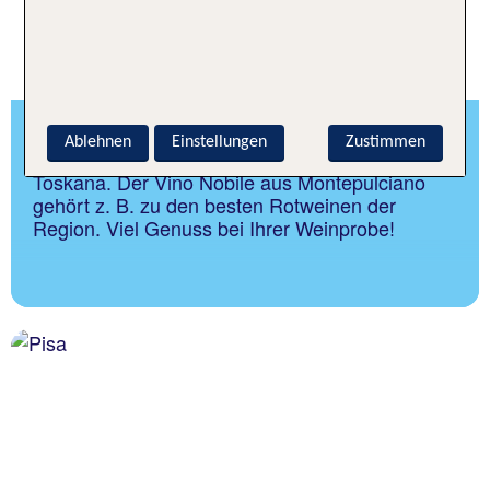
TOSKANA GENUSSVOLL
Ablehnen
Einstellungen
Zustimmen
Entdecken Sie Ihr Lieblingsweingut in der
Toskana. Der Vino Nobile aus Montepulciano
gehört z. B. zu den besten Rotweinen der
Region. Viel Genuss bei Ihrer Weinprobe!