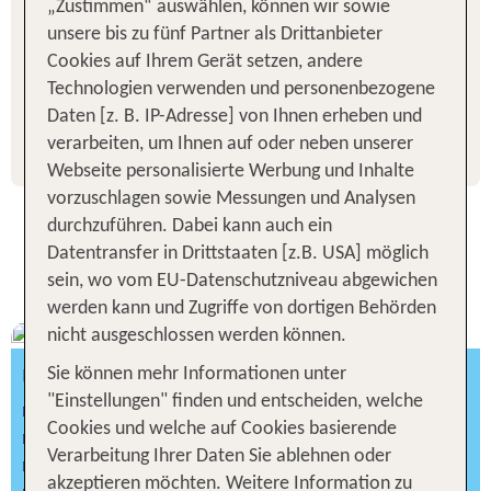
Golfplatz der Toskana, Wein-Verkostungen,
„Zustimmen“ auswählen, können wir sowie
Kochkurse, Wanderungen und viele weitere
unsere bis zu fünf Partner als Drittanbieter
Aktivitäten machen diesen Urlaub unvergesslich.
Cookies auf Ihrem Gerät setzen, andere
Lernen Sie das Il Castelfalfi - TUI BLUE
Technologien verwenden und personenbezogene
SELECTION kennen und buchen Sie Ihre
Daten [z. B. IP-Adresse] von Ihnen erheben und
verarbeiten, um Ihnen auf oder neben unserer
Auszeit in der Toskana.
Webseite personalisierte Werbung und Inhalte
vorzuschlagen sowie Messungen und Analysen
durchzuführen. Dabei kann auch ein
Das Il Castelfalfi - TUI BLUE
Datentransfer in Drittstaaten [z.B. USA] möglich
Selection stellt sich vor
sein, wo vom EU-Datenschutzniveau abgewichen
werden kann und Zugriffe von dortigen Behörden
nicht ausgeschlossen werden können.
UNSER ANGEBOT FÜR SIE
Sie können mehr Informationen unter
"Einstellungen" finden und entscheiden, welche
3 Tage Luxusurlaub im 5* Resort
Cookies und welche auf Cookies basierende
inkl. Frühstück
Verarbeitung Ihrer Daten Sie ablehnen oder
eigene Anreise oder mit Flug buchbar
akzeptieren möchten. Weitere Information zu
individuell verlängerbar