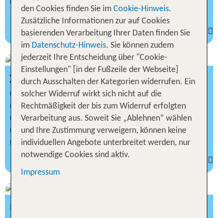
den Cookies finden Sie im
Cookie-Hinweis
.
Zusätzliche Informationen zur auf Cookies
Angebot buchen
basierenden Verarbeitung Ihrer Daten finden Sie
im
Datenschutz-Hinweis
. Sie können zudem
jederzeit Ihre Entscheidung über "Cookie-
Einstellungen" [in der Fußzeile der Webseite]
ZIMMER
durch Ausschalten der Kategorien widerrufen. Ein
120 Zimmer und Suiten
solcher Widerruf wirkt sich nicht auf die
großzügig geschnitten
Rechtmäßigkeit der bis zum Widerruf erfolgten
elegant und komfortabel
Verarbeitung aus. Soweit Sie „Ablehnen“ wählen
edle Materialien wie Holzparkett & Marmor
und Ihre Zustimmung verweigern, können keine
WLAN im gesamten Hotel inkl.
individuellen Angebote unterbreitet werden, nur
notwendige Cookies sind aktiv.
Alle Zimmer
Impressum
UMGEBUNG & LAGE