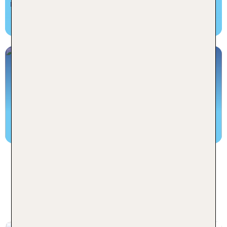
1 Restaurant, 2 Bars
Il Castelfalfi - TUI BLUE Selection
Jetzt buchen und Toskana hautnah erleben
Zum Angebot
Il Castelfalfi - TUI BLUE
Selection: Die Highlights in
Bildern
Der größte Golfplatz der Toskana