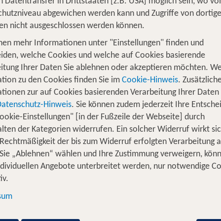
n Datentransfer in Drittstaaten [z.B. USA] möglich sein, wo v
hutzniveau abgewichen werden kann und Zugriffe von dortig
en nicht ausgeschlossen werden können.
nen mehr Informationen unter "Einstellungen" finden und
iden, welche Cookies und welche auf Cookies basierende
itung Ihrer Daten Sie ablehnen oder akzeptieren möchten. We
ngen im Überblick:
tion zu den Cookies finden Sie im
Cookie-Hinweis
. Zusätzlich
tionen zur auf Cookies basierenden Verarbeitung Ihrer Daten
nische Heilbehandlungskosten
Datenschutz-Hinweis
. Sie können zudem jederzeit Ihre Entsche
ookie-Einstellungen" [in der Fußzeile der Webseite] durch
inklusive ärztlich verordnetem PCR Test
lten der Kategorien widerrufen. Ein solcher Widerruf wirkt sic
utsches Krankenhaus, sofern keine medizinischen Gründe
 Rechtmäßigkeit der bis zum Widerruf erfolgten Verarbeitung a
n sprechen
Sie „Ablehnen“ wählen und Ihre Zustimmung verweigern, kön
(Übernahme von Mehrkosten und Umbuchungsgebühren)
ndividuellen Angebote unterbreitet werden, nur notwendige C
iv.
n oder bei Verdacht auf eine Infektion mit dem SAR
sum
 Quarantäne oder auch bei Verweigerung der Einreise