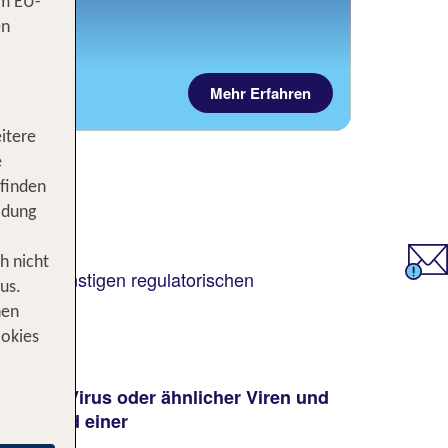
om EU-
en
Mehr Erfahren
itere
e
 finden
idung
h nicht
 oder sonstigen regulatorischen
us.
nen
ookies
S-COV-2 Virus oder ähnlicher Viren und
 aufgrund einer