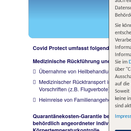
auch ei
Datensc
Behörd
Sie kön
entsche
Verarbe
Covid Protect umfasst folgende Leistu
Informa
Informa
Medizinische Rückführung und medizi
Sie im
über "C
Übernahme von Heilbehandlungskosten 
Ausscha
Medizinischer Rücktransport in ein de
auf die
Vorschriften (z.B. Flugverbote) dagege
Soweit 
Heimreise von Familienangehörigen 
keine i
sind akt
Quarantänekosten-Garantie bei Infektio
Impres
behördlich angeordneter individueller
Körpertemperaturkontrolle