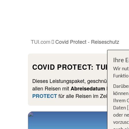
TUI.com
Covid Protect - Reiseschutz
Ihre 
COVID PROTECT: TUI Reises
Wir nut
Funktio
Dieses Leistungspaket, geschnürt in Zus
Darüber
allen Reisen mit
Abreisedatum bis zum 3
können 
für alle Reisen im Zeitraum v
PROTECT
Ihrem 
Daten [
oder ne
vorzus