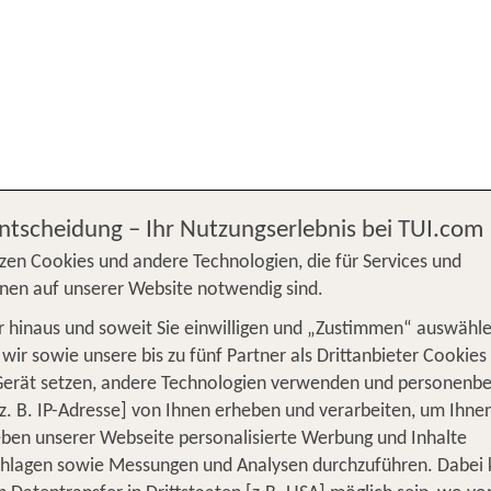
Entscheidung – Ihr Nutzungserlebnis bei TUI.com
chutz für Abreisen bis 31.10.2021
zen Cookies und andere Technologien, die für Services und
nen auf unserer Website notwendig sind.
ammenarbeit mit AXA Partners,
für Sie als Kunde od
war
 hinaus und soweit Sie einwilligen und „Zustimmen“ auswähle
.
Bitte beachten Sie: Nun gilt u
1.10.2021 inkludiert
wir sowie unsere bis zu fünf Partner als Drittanbieter Cookies
om
. Mehr Informationen und
01.11.2021 bis 30.04.2023
Gerät setzen, andere Technologien verwenden und personenb
z. B. IP-Adresse] von Ihnen erheben und verarbeiten, um Ihne
ben unserer Webseite personalisierte Werbung und Inhalte
chlagen sowie Messungen und Analysen durchzuführen. Dabei