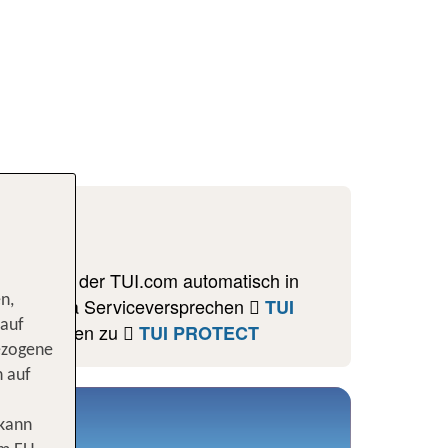
er Kundin der TUI.com automatisch in
n,
nser Corona Serviceversprechen
TUI
 auf
 Bedingungen zu
TUI PROTECT
ezogene
n auf
 kann