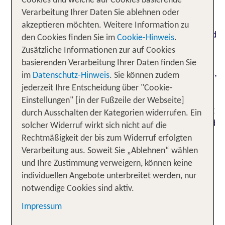
Cookies und welche auf Cookies basierende
sowie eine
Themenkonzepte
luxuriöse
Verarbeitung Ihrer Daten Sie ablehnen oder
prägen das Interieur und machen
Ausstattung
akzeptieren möchten. Weitere Information zu
jede
für Design- und
Übernachtung zum Erlebnis
den Cookies finden Sie im
Cookie-Hinweis
.
Architekturfans sowie alle, die das gewisse Etwas
Zusätzliche Informationen zur auf Cookies
schätzen. Zudem befinden sich viele Designhotels
basierenden Verarbeitung Ihrer Daten finden Sie
in zentraler Lage, sodass du elegante Restaurants,
im
Datenschutz-Hinweis
. Sie können zudem
schicke Boutiquen oder Sehenswürdigkeiten
jederzeit Ihre Entscheidung über "Cookie-
schnell erreichst. Ob du in einem Designhotel in
Einstellungen" [in der Fußzeile der Webseite]
Hamburg, in London oder in Venedig übernachtest
durch Ausschalten der Kategorien widerrufen. Ein
– jedes zeichnet sich durch Einzigartigkeit aus und
solcher Widerruf wirkt sich nicht auf die
dem Gefühl von
und
.
Exklusivität
Persönlichkeit
Rechtmäßigkeit der bis zum Widerruf erfolgten
Lass dich von dem
an
vielfältigen Angebot
Verarbeitung aus. Soweit Sie „Ablehnen“ wählen
Designhotels auf tui.com inspirieren und entdecke
und Ihre Zustimmung verweigern, können keine
deinen persönlichen Lieblingsort.
individuellen Angebote unterbreitet werden, nur
notwendige Cookies sind aktiv.
Unsere TOP Angebote für 1
Impressum
Woche im Designhotel