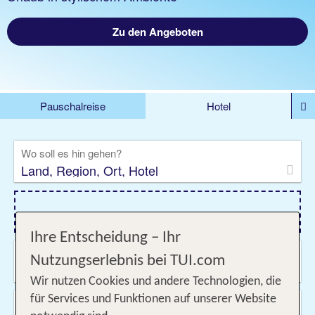
Zu den Angeboten
Pauschalreise
Hotel
DEALS
Flug
Ferienhaus
Mietwagen
Wo soll es hin gehen?
Kreuzfahrten
Rundreisen
Ausflüge
Camper
Privattransfer
Zusatzleistungen
Flug hinzufügen
Ihre Entscheidung – Ihr
Wann & wie lange?
Nutzungserlebnis bei TUI.com
10.08.2026 - 08.11.2026, Beliebig
Wir nutzen Cookies und andere Technologien, die
für Services und Funktionen auf unserer Website
Wer reist mit?