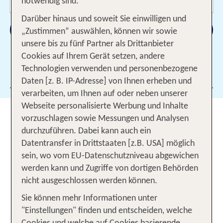
2 Erwachsene
notwendig sind.
Darüber hinaus und soweit Sie einwilligen und
Suchen
„Zustimmen“ auswählen, können wir sowie
unsere bis zu fünf Partner als Drittanbieter
Cookies auf Ihrem Gerät setzen, andere
Technologien verwenden und personenbezogene
Filter hinzufügen
Daten [z. B. IP-Adresse] von Ihnen erheben und
verarbeiten, um Ihnen auf oder neben unserer
Webseite personalisierte Werbung und Inhalte
Designhotels: Übernachten in
vorzuschlagen sowie Messungen und Analysen
einem künstlerischen Ambiente
durchzuführen. Dabei kann auch ein
Datentransfer in Drittstaaten [z.B. USA] möglich
Lust auf Urlaub in einer außergewöhnlichen
sein, wo vom EU-Datenschutzniveau abgewichen
Unterkunft mit kunstvollem Flair und erstklassigem
werden kann und Zugriffe von dortigen Behörden
Service? Individuell gestaltete Designhotels
nicht ausgeschlossen werden können.
begeistern als eine ganz besondere
Sie können mehr Informationen unter
Übernachtungsmöglichkeit. Spannende
"Einstellungen" finden und entscheiden, welche
Kunstobjekte oder Installationen,
kreative