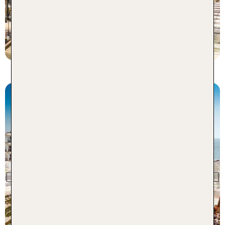
7 Nächte, HP, XX
p.P. ab 493 €
Torremolinos
Hotel Riu Costa del Sol
Previous
89 % Weiterempfehlung
7 Nächte, AI, XX