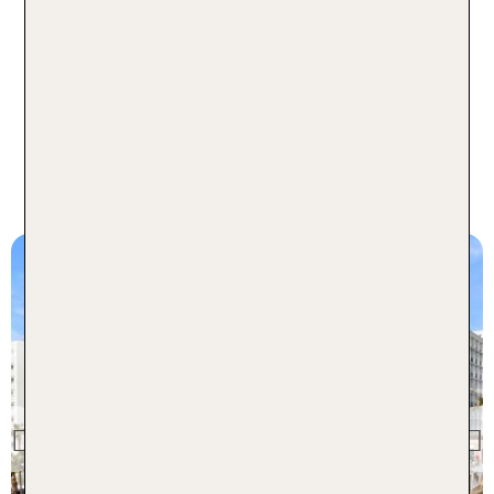
hat für jeden etwas zu bieten.
Entdecke alle
Hotels direkt in Málaga, buchbar als Hotel only
oder Pauschalreise
Hotels in Benalmádena und
Torremolinos
Torremolinos
Riu Palace Nautilus
Previous
92 % Weiterempfehlung