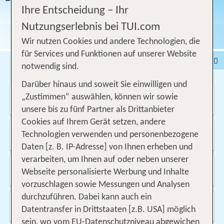
Ihre Entscheidung – Ihr
Nutzungserlebnis bei TUI.com
Wir nutzen Cookies und andere Technologien, die
für Services und Funktionen auf unserer Website
Pauschalreise
Hotel
notwendig sind.
DEALS
Flug
Ferienhaus
Mietwagen
Darüber hinaus und soweit Sie einwilligen und
Wo soll es hin gehen?
Kreuzfahrten
Rundreisen
Ausflüge
Camper
„Zustimmen“ auswählen, können wir sowie
unsere bis zu fünf Partner als Drittanbieter
Privattransfer
Zusatzleistungen
Cookies auf Ihrem Gerät setzen, andere
Von wo?
Technologien verwenden und personenbezogene
Beliebig
Daten [z. B. IP-Adresse] von Ihnen erheben und
verarbeiten, um Ihnen auf oder neben unserer
Wann & wie lange?
Webseite personalisierte Werbung und Inhalte
10.08.2026 - 09.09.2026, 1 Woche
vorzuschlagen sowie Messungen und Analysen
durchzuführen. Dabei kann auch ein
Wer reist mit?
Datentransfer in Drittstaaten [z.B. USA] möglich
2 Erwachsene
sein, wo vom EU-Datenschutzniveau abgewichen