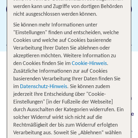
werden kann und Zugriffe von dortigen Behörden
Suchen
nicht ausgeschlossen werden können.
Sie können mehr Informationen unter
"Einstellungen" finden und entscheiden, welche
Filter hinzufügen
Cookies und welche auf Cookies basierende
Verarbeitung Ihrer Daten Sie ablehnen oder
akzeptieren möchten. Weitere Information zu
den Cookies finden Sie im
Cookie-Hinweis
.
Tauf-Event mit Robbie Williams
Zusätzliche Informationen zur auf Cookies
basierenden Verarbeitung Ihrer Daten finden Sie
Konzert in Málaga*
im
Datenschutz-Hinweis
. Sie können zudem
jederzeit Ihre Entscheidung über "Cookie-
Am 9. April 2025 wurde die Mein Schiff Relax in
Einstellungen" [in der Fußzeile der Webseite]
Málaga direkt im Hafen der andalusischen
durch Ausschalten der Kategorien widerrufen. Ein
Gäste erlebten eine
Küstenstadt feierlich getauft.
solcher Widerruf wirkt sich nicht auf die
Weltpremiere mit spektakulärer Show und
Rechtmäßigkeit der bis zum Widerruf erfolgten
exklusivem Open-Air-Konzert von Robbie Williams.
Verarbeitung aus. Soweit Sie „Ablehnen“ wählen
Die Teilnahme am spektakulären Tauf-Event war