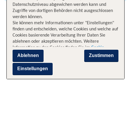
Datenschutzniveau abgewichen werden kann und
Zugriffe von dortigen Behörden nicht ausgeschlossen
werden können.
Sie können mehr Informationen unter "Einstellungen"
finden und entscheiden, welche Cookies und welche auf
Cookies basierende Verarbeitung Ihrer Daten Sie
ablehnen oder akzeptieren möchten. Weitere
Information zu den Cookies finden Sie im
Cookie-
Hinweis
. Zusätzliche Informationen zur auf Cookies
Ablehnen
Zustimmen
basierenden Verarbeitung Ihrer Daten finden Sie im
Datenschutz-Hinweis
. Sie können zudem jederzeit Ihre
Einstellungen
Entscheidung über "Cookie-Einstellungen" [in der
Fußzeile der Webseite] durch Ausschalten der
Kategorien widerrufen. Ein solcher Widerruf wirkt sich
nicht auf die Rechtmäßigkeit der bis zum Widerruf
erfolgten Verarbeitung aus. Soweit Sie „Ablehnen“
wählen und Ihre Zustimmung verweigern, können keine
individuellen Angebote unterbreitet werden, nur
notwendige Cookies sind aktiv.
Impressum