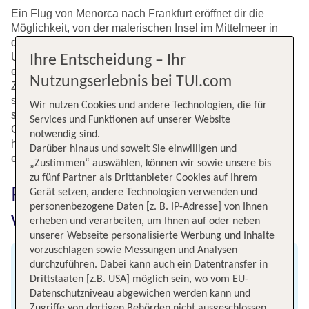
Ein Flug von Menorca nach Frankfurt eröffnet dir die
Möglichkeit, von der malerischen Insel im Mittelmeer in
das pulsierende Herz von Deutschland zu gelangen.
Unsere Flugverbindungen bieten vielfältige Optionen, sei
Ihre Entscheidung – Ihr
es ein günstiger Direktflug oder ein Flug mit
Nutzungserlebnis bei TUI.com
Zwischenstopp, der dir erlaubt, mehr von Europa zu
sehen. Frankfurt, mit seiner beeindruckenden Skyline und
Wir nutzen Cookies und andere Technologien, die für
seiner reichen Geschichte, ist ein beliebtes Ziel für
Services und Funktionen auf unserer Website
Geschäftsreisende und Touristen gleichermaßen. Buche
notwendig sind.
heute deinen Flug von Menorca nach Frankfurt und
Darüber hinaus und soweit Sie einwilligen und
entdecke alles, was diese aufregende Stadt zu bieten hat!
„Zustimmen“ auswählen, können wir sowie unsere bis
zu fünf Partner als Drittanbieter Cookies auf Ihrem
Fluginformationen für Flüge
Gerät setzen, andere Technologien verwenden und
personenbezogene Daten [z. B. IP-Adresse] von Ihnen
von Menorca nach Frankfurt
erheben und verarbeiten, um Ihnen auf oder neben
unserer Webseite personalisierte Werbung und Inhalte
vorzuschlagen sowie Messungen und Analysen
durchzuführen. Dabei kann auch ein Datentransfer in
Abflug
Drittstaaten [z.B. USA] möglich sein, wo vom EU-
Datenschutzniveau abgewichen werden kann und
Flughafen Menorca
Zugriffe von dortigen Behörden nicht ausgeschlossen