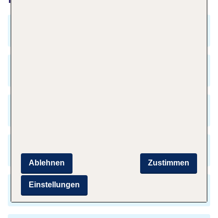
Welche Sprachen werden in Frankfurt
gesprochen?
Wie ist der Zeitunterschied zwischen Menorca
und Frankfurt?
Welche Parkmöglichkeiten gibt es am Flughafen
Menorca?
Was sind Kulinarische Empfehlungen für
Frankfurt?
Ablehnen
Zustimmen
Einstellungen
Was sind besondere Sehenswürdigkeiten in
Frankfurt?