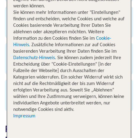
werden können.
Sie können mehr Informationen unter "Einstellungen"
Ankunft
finden und entscheiden, welche Cookies und welche auf
Cookies basierende Verarbeitung Ihrer Daten Sie
Flughafen Frankfurt am Main
ablehnen oder akzeptieren möchten. Weitere
Information zu den Cookies finden Sie im
Cookie-
Hinweis
. Zusätzliche Informationen zur auf Cookies
basierenden Verarbeitung Ihrer Daten finden Sie im
Flugzeit
Datenschutz-Hinweis
. Sie können zudem jederzeit Ihre
Entscheidung über "Cookie-Einstellungen" [in der
2 Stunden und 10 Minuten
Fußzeile der Webseite] durch Ausschalten der
Kategorien widerrufen. Ein solcher Widerruf wirkt sich
nicht auf die Rechtmäßigkeit der bis zum Widerruf
Entfernung
erfolgten Verarbeitung aus. Soweit Sie „Ablehnen“
wählen und Ihre Zustimmung verweigern, können keine
1399 km
individuellen Angebote unterbreitet werden, nur
notwendige Cookies sind aktiv.
Impressum
Flugdauer von Menorca nach