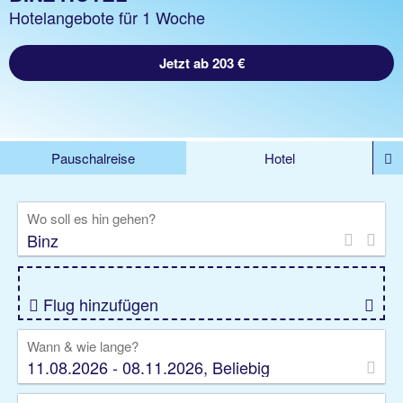
Hotelangebote für 1 Woche
Jetzt ab 203 €
Pauschalreise
Hotel
DEALS
Flug
Ferienhaus
Mietwagen
Wo soll es hin gehen?
Kreuzfahrten
Rundreisen
Ausflüge
Camper
Privattransfer
Zusatzleistungen
Flug hinzufügen
Wann & wie lange?
11.08.2026 - 08.11.2026, Beliebig