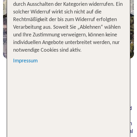
Strandhotel
durch Ausschalten der Kategorien widerrufen. Ein
Previous
solcher Widerruf wirkt sich nicht auf die
91 % Weiterempfehlung
Rechtmäßigkeit der bis zum Widerruf erfolgten
statt
Verarbeitung aus. Soweit Sie „Ablehnen“ wählen
7 Nächte, ÜF, DZ
602 €
und Ihre Zustimmung verweigern, können keine
individuellen Angebote unterbreitet werden, nur
p.P. ab 521 €
notwendige Cookies sind aktiv.
Impressum
Tradition im Seebad auf Rügen:
Hotels in Binz
Wenn du einen Urlaub im traditionsreichen Seebad
auf der beliebten Insel Rügen planst, brauchst du
natürlich auch ein Hotel in Binz. Bei der Vielzahl an
verschiedenen Hotels ist bestimmt auch die optimal