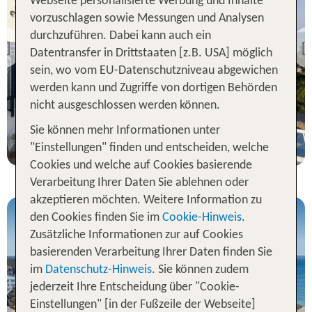
Webseite personalisierte Werbung und Inhalte
Binz
vorzuschlagen sowie Messungen und Analysen
Dorint Strandhotel Binz
durchzuführen. Dabei kann auch ein
Previous
Datentransfer in Drittstaaten [z.B. USA] möglich
100 % Weiterempfehlung
sein, wo vom EU-Datenschutzniveau abgewichen
werden kann und Zugriffe von dortigen Behörden
nicht ausgeschlossen werden können.
7 Nächte, ÜF, DZ
Sie können mehr Informationen unter
p.P. ab 483 €
"Einstellungen" finden und entscheiden, welche
Cookies und welche auf Cookies basierende
Verarbeitung Ihrer Daten Sie ablehnen oder
akzeptieren möchten. Weitere Information zu
den Cookies finden Sie im
Cookie-Hinweis
.
Zusätzliche Informationen zur auf Cookies
basierenden Verarbeitung Ihrer Daten finden Sie
im
Datenschutz-Hinweis
. Sie können zudem
jederzeit Ihre Entscheidung über "Cookie-
Binz
Einstellungen" [in der Fußzeile der Webseite]
Rugard Thermal-