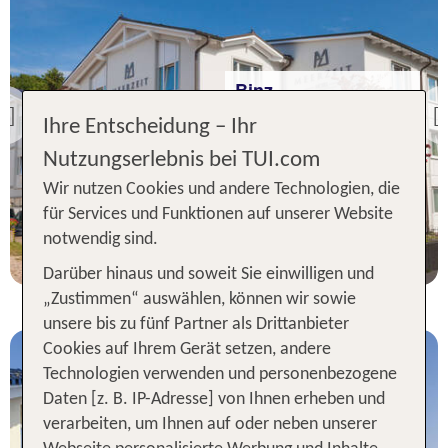
Binz
Hotel Meerzeit
Previous
Ihre Entscheidung – Ihr
100 % Weiterempfehlung
Nutzungserlebnis bei TUI.com
statt
Wir nutzen Cookies und andere Technologien, die
7 Nächte, ÜF, DZ
343 €
für Services und Funktionen auf unserer Website
p.P. ab 315 €
notwendig sind.
Darüber hinaus und soweit Sie einwilligen und
„Zustimmen“ auswählen, können wir sowie
unsere bis zu fünf Partner als Drittanbieter
Cookies auf Ihrem Gerät setzen, andere
Technologien verwenden und personenbezogene
Daten [z. B. IP-Adresse] von Ihnen erheben und
verarbeiten, um Ihnen auf oder neben unserer