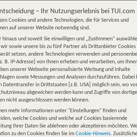
Entscheidung – Ihr Nutzungserlebnis bei TUI.com
zen Cookies und andere Technologien, die für Services und
nen auf unserer Website notwendig sind.
 hinaus und soweit Sie einwilligen und „Zustimmen“ auswähle
S
Flug
Ferienhaus
Mietwagen
Kreu
wir sowie unsere bis zu fünf Partner als Drittanbieter Cookies
Gerät setzen, andere Technologien verwenden und personenb
üge
Camper
Privattransfer
Zusatzleistun
z. B. IP-Adresse] von Ihnen erheben und verarbeiten, um Ihne
ben unserer Webseite personalisierte Werbung und Inhalte
Flug hinzufügen
chlagen sowie Messungen und Analysen durchzuführen. Dabei
n Datentransfer in Drittstaaten [z.B. USA] möglich sein, wo v
Wer reist mit?
hutzniveau abgewichen werden kann und Zugriffe von dortig
F
2 Erwachsene
en nicht ausgeschlossen werden können.
nen mehr Informationen unter "Einstellungen" finden und
ür 1 Nacht Erfurt
iden, welche Cookies und welche auf Cookies basierende
itung Ihrer Daten Sie ablehnen oder akzeptieren möchten. We
tion zu den Cookies finden Sie im
Cookie-Hinweis
. Zusätzlich