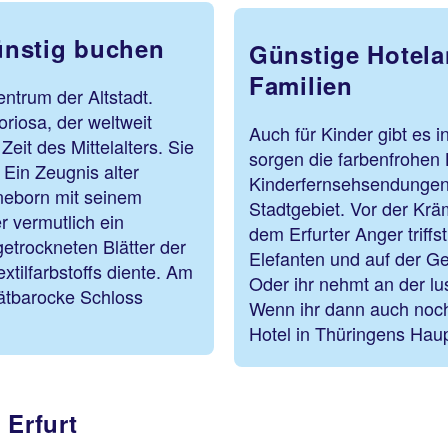
günstig buchen
Günstige Hotelan
Familien
entrum der Altstadt.
riosa, der weltweit
Auch für Kinder gibt es i
eit des Mittelalters. Sie
sorgen die farbenfrohen
 Ein Zeugnis alter
Kinderfernsehsendungen.
neborn mit seinem
Stadtgebiet. Vor der Kräm
r vermutlich ein
dem Erfurter Anger triffs
getrockneten Blätter der
Elefanten und auf der Ge
tilfarbstoffs diente. Am
Oder ihr nehmt an der lus
pätbarocke Schloss
Wenn ihr dann auch noch
Hotel in Thüringens Haup
 Erfurt