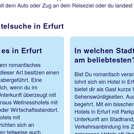
t dem Auto oder Zug an dein Reiseziel oder du landest
telsuche in Erfurt
es in Erfurt
In welchen Stadt
am beliebtesten
nem romantisches
 dieser Art besitzen einen
Bist Du romantisch veran
habergeführt. Eine
lohnt sich ein Hotel in E
ich, wenn du im
bietet dir als Gast kurz
Unterkunft überzeugt mit
Sehenswürdigkeiten. Au
hinaus Wellnesshotels mit
begehrt. Mit ein bissche
der Wirtschaftsstandort.
Hotels in Erfurt mit Park
otels mit
Unterkunft am Stadtrand,
ichten sich an
Verkehrsanbindung ins Z
en teilweise auch
gelegenen Hotels oft üb