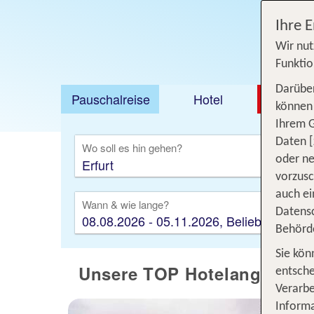
Ihre 
Wir nut
Funktio
Darüber
Pauschalreise
Hotel
DEAL
können 
Ihrem 
Ausfl
Daten [
Wo soll es hin gehen?
oder ne
vorzus
auch ei
Wann & wie lange?
Datensc
08.08.2026 - 05.11.2026, Beliebig
Behörd
Sie kön
Unsere TOP Hotelangebote f
entsche
Verarbe
Informa