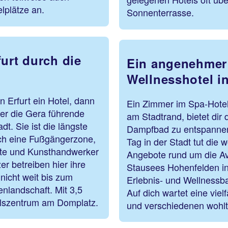
elplätze an.
Sonnenterrasse.
urt durch die
Ein angenehmer 
Wellnesshotel in
 Erfurt ein Hotel, dann
Ein Zimmer im Spa-Hotel 
über die Gera führende
am Stadtrand, bietet dir 
t. Sie ist die längste
Dampfbad zu entspannen.
rch eine Fußgängerzone,
Tag in der Stadt tut die
äfte und Kunsthandwerker
Angebote rund um die A
er betreiben hier ihre
Stausees Hohenfelden in
nicht weit bis zum
Erlebnis- und Wellnessba
nlandschaft. Mit 3,5
Auf dich wartet eine vie
delszentrum am Domplatz.
und verschiedenen woh