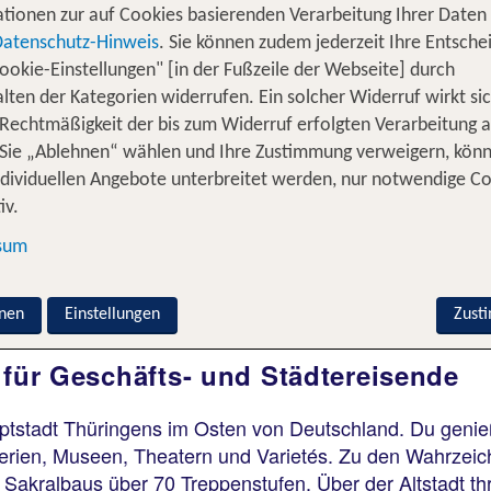
tionen zur auf Cookies basierenden Verarbeitung Ihrer Daten
Datenschutz-Hinweis
. Sie können zudem jederzeit Ihre Entsche
ookie-Einstellungen" [in der Fußzeile der Webseite] durch
Erfurt
lten der Kategorien widerrufen. Ein solcher Widerruf wirkt sic
Mercure Hotel Erfurt
Altstadt
 Rechtmäßigkeit der bis zum Widerruf erfolgten Verarbeitung a
100 % Weiterempfehlung
Sie „Ablehnen“ wählen und Ihre Zustimmung verweigern, kön
ndividuellen Angebote unterbreitet werden, nur notwendige C
iv.
1 Nacht, Ü, XX
sum
p.P. ab 45 €
nen
Einstellungen
Zust
 für Geschäfts- und Städtereisende
auptstadt Thüringens im Osten von Deutschland. Du genieß
lerien, Museen, Theatern und Varietés. Zu den Wahrzeic
akralbaus über 70 Treppenstufen. Über der Altstadt thro