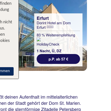
 finden
idung
Erfurt
h nicht
Dorint Hotel am Dom
Erfurt
us.
83 % Weiterempfehlung
nen
ookies
1 Nacht, Ü, DZ
p.P. ab 57 €
immen
t deinen Aufenthalt im mittelalterlichen
hen der Stadt gehört der Dom St. Marien.
nt die sternförmige Zitadelle Petersberg