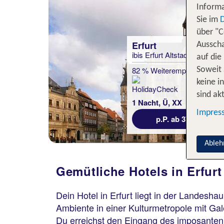
Informa
Sie im
über "C
Erfurt
Ausscha
ibis Erfurt Altstadt Hotel
auf die
82 % Weiterempfehlung
Soweit 
keine i
sind akt
1 Nacht, Ü, XX
Impres
p.P. ab 37 €
Ableh
Gemütliche Hotels in Erfurt
Dein Hotel in Erfurt liegt in der Landesh
Ambiente in einer Kulturmetropole mit Ga
Du erreichst den Eingang des imposanten S