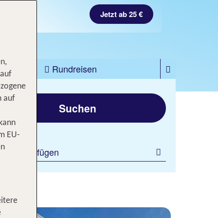
Jetzt ab 25 €
n,
zfahrten
Rundreisen
 auf
ezogene
gen
n auf
Suchen
 kann
om EU-
en
ilter hinzufügen
itere
e