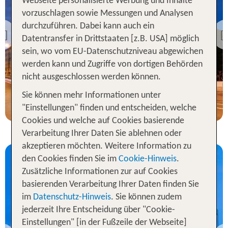
Webseite personalisierte Werbung und Inhalte
Tallinn
vorzuschlagen sowie Messungen und Analysen
Kreutzwald Hotel Tallinn
durchzuführen. Dabei kann auch ein
Previous
Datentransfer in Drittstaaten [z.B. USA] möglich
99 % Weiterempfehlung
sein, wo vom EU-Datenschutzniveau abgewichen
werden kann und Zugriffe von dortigen Behörden
nicht ausgeschlossen werden können.
2 Nächte, Ü, XX
Sie können mehr Informationen unter
p.P. ab 60 €
"Einstellungen" finden und entscheiden, welche
Cookies und welche auf Cookies basierende
Verarbeitung Ihrer Daten Sie ablehnen oder
akzeptieren möchten. Weitere Information zu
den Cookies finden Sie im
Cookie-Hinweis
.
Zusätzliche Informationen zur auf Cookies
basierenden Verarbeitung Ihrer Daten finden Sie
im
Datenschutz-Hinweis
. Sie können zudem
jederzeit Ihre Entscheidung über "Cookie-
Einstellungen" [in der Fußzeile der Webseite]
Tallinn