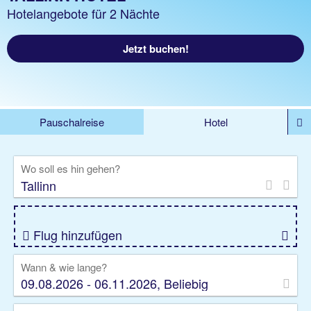
Hotelangebote für 2 Nächte
Jetzt buchen!
Pauschalreise
Hotel
DEALS
Flug
Ferienhaus
Mietwagen
Wo soll es hin gehen?
Kreuzfahrten
Rundreisen
Ausflüge
Camper
Privattransfer
Zusatzleistungen
Flug hinzufügen
Wann & wie lange?
09.08.2026 - 06.11.2026, Beliebig