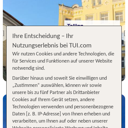
Tallinn
Rija Old Town Hotel
Previous
Ihre Entscheidung – Ihr
100 % Weiterempfehlung
Nutzungserlebnis bei TUI.com
Wir nutzen Cookies und andere Technologien, die
2 Nächte, Ü, DZ
für Services und Funktionen auf unserer Website
p.P. ab 49 €
notwendig sind.
Darüber hinaus und soweit Sie einwilligen und
„Zustimmen“ auswählen, können wir sowie
unsere bis zu fünf Partner als Drittanbieter
Cookies auf Ihrem Gerät setzen, andere
Technologien verwenden und personenbezogene
Daten [z. B. IP-Adresse] von Ihnen erheben und
verarbeiten, um Ihnen auf oder neben unserer