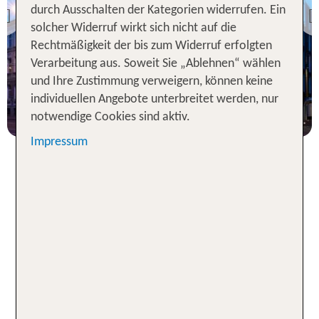
ibis Styles Tallinn
durch Ausschalten der Kategorien widerrufen. Ein
Previous
solcher Widerruf wirkt sich nicht auf die
95 % Weiterempfehlung
Rechtmäßigkeit der bis zum Widerruf erfolgten
Verarbeitung aus. Soweit Sie „Ablehnen“ wählen
2 Nächte, Ü, XX
und Ihre Zustimmung verweigern, können keine
individuellen Angebote unterbreitet werden, nur
p.P. ab 79 €
notwendige Cookies sind aktiv.
Impressum
Hotels in Tallinn: auf nach
Estland ins Nördliche Baltikum
Angebote für Flug und Hotel in Tallinn offenbaren
dir ein Stück Nordosteuropa, das sich äußerst
modern und weltoffen präsentiert. Die Hauptstadt
Estlands befindet sich direkt an der Ostsee und