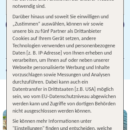
Wer reist mit?
notwendig sind.
2 Erwachsene
Darüber hinaus und soweit Sie einwilligen und
Suchen
„Zustimmen“ auswählen, können wir sowie
unsere bis zu fünf Partner als Drittanbieter
Cookies auf Ihrem Gerät setzen, andere
Technologien verwenden und personenbezogene
1 Filter hinzugefügt
Daten [z. B. IP-Adresse] von Ihnen erheben und
verarbeiten, um Ihnen auf oder neben unserer
Webseite personalisierte Werbung und Inhalte
Gewählte Filter:
Izmir
vorzuschlagen sowie Messungen und Analysen
durchzuführen. Dabei kann auch ein
Unsere TOP Hotelangebote für 1
Datentransfer in Drittstaaten [z.B. USA] möglich
Woche Izmir
sein, wo vom EU-Datenschutzniveau abgewichen
werden kann und Zugriffe von dortigen Behörden
nicht ausgeschlossen werden können.
Sie können mehr Informationen unter
"Einstellungen" finden und entscheiden, welche