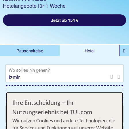
Hotelangebote für 1 Woche
Jetzt ab 154 €
Pauschalreise
Hotel
DEALS
Flug
Ferienhaus
Mietwagen
Wo soll es hin gehen?
Kreuzfahrten
Rundreisen
Ausflüge
Camper
Privattransfer
Zusatzleistungen
Flug hinzufügen
Ihre Entscheidung – Ihr
Wann & wie lange?
Nutzungserlebnis bei TUI.com
09.08.2026 - 06.11.2026, Beliebig
Wir nutzen Cookies und andere Technologien, die
für Services und Funktionen auf unserer Website