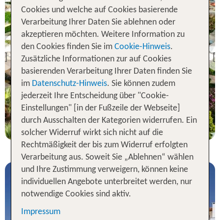
Cookies und welche auf Cookies basierende
Verarbeitung Ihrer Daten Sie ablehnen oder
Izmir
akzeptieren möchten. Weitere Information zu
TUI BLUE Angora Beach
den Cookies finden Sie im
Cookie-Hinweis
.
Previous
Zusätzliche Informationen zur auf Cookies
98 % Weiterempfehlung
basierenden Verarbeitung Ihrer Daten finden Sie
im
Datenschutz-Hinweis
. Sie können zudem
statt
jederzeit Ihre Entscheidung über "Cookie-
7 Nächte, AI, DZ
609 €
Einstellungen" [in der Fußzeile der Webseite]
p.P. ab 594 €
durch Ausschalten der Kategorien widerrufen. Ein
solcher Widerruf wirkt sich nicht auf die
Rechtmäßigkeit der bis zum Widerruf erfolgten
Verarbeitung aus. Soweit Sie „Ablehnen“ wählen
und Ihre Zustimmung verweigern, können keine
individuellen Angebote unterbreitet werden, nur
notwendige Cookies sind aktiv.
Impressum