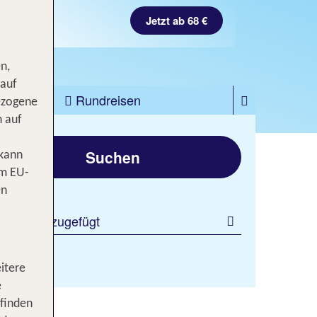
Jetzt ab 68 €
n,
 auf
zfahrten
Rundreisen
ezogene
n auf
gen
Suchen
 kann
om EU-
en
 Filter hinzugefügt
itere
e
 finden