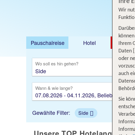
Ihre 
Wir nut
Funktio
Darüber
können 
Pauschalreise
Hotel
DEAL
Ihrem 
Daten [
Ausfl
oder ne
Wo soll es hin gehen?
vorzus
auch ei
Datensc
Wann & wie lange?
Behörd
07.08.2026 - 04.11.2026, Beliebig
Sie kön
entsche
Gewählte Filter:
Side
Verarbe
Informa
Informa
Unsere TOP Hotelangebote 