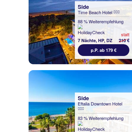
Side
Time Beach Hotel
88 % Weiterempfehlung
statt
7 Nächte, HP, DZ
210 €
p.P. ab 179 €
Side
Eftalia Downtown Hotel
83 % Weiterempfehlung