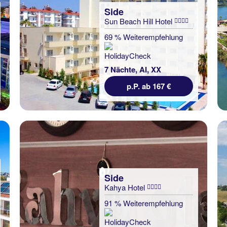
Side
Sun Beach Hill Hotel
69 % Weiterempfehlung
7 Nächte, AI, XX
p.P. ab 167 €
Side
Kahya Hotel
91 % Weiterempfehlung