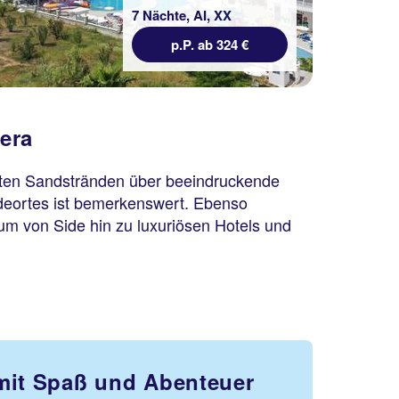
7 Nächte, AI, XX
p.P. ab 324 €
era
haften Sandstränden über beeindruckende
adeortes ist bemerkenswert. Ebenso
rum von Side hin zu luxuriösen Hotels und
mit Spaß und Abenteuer