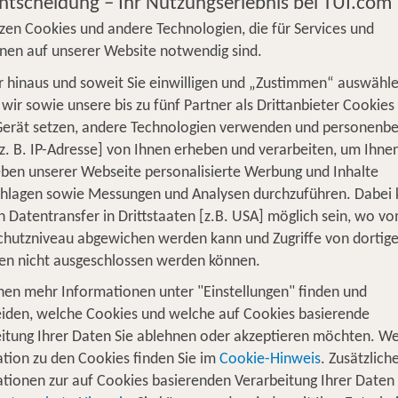
Entscheidung – Ihr Nutzungserlebnis bei TUI.com
zen Cookies und andere Technologien, die für Services und
nen auf unserer Website notwendig sind.
 hinaus und soweit Sie einwilligen und „Zustimmen“ auswähle
wir sowie unsere bis zu fünf Partner als Drittanbieter Cookies
S
Flug
Ferienhaus
Mietwagen
Kreu
Gerät setzen, andere Technologien verwenden und personenb
z. B. IP-Adresse] von Ihnen erheben und verarbeiten, um Ihne
üge
Camper
Privattransfer
Zusatzleistun
ben unserer Webseite personalisierte Werbung und Inhalte
chlagen sowie Messungen und Analysen durchzuführen. Dabei
Flug hinzufügen
n Datentransfer in Drittstaaten [z.B. USA] möglich sein, wo v
hutzniveau abgewichen werden kann und Zugriffe von dortig
Wer reist mit?
en nicht ausgeschlossen werden können.
1
2 Erwachsene
nen mehr Informationen unter "Einstellungen" finden und
iden, welche Cookies und welche auf Cookies basierende
itung Ihrer Daten Sie ablehnen oder akzeptieren möchten. We
tion zu den Cookies finden Sie im
Cookie-Hinweis
. Zusätzlich
tionen zur auf Cookies basierenden Verarbeitung Ihrer Daten
für 1 Woche Side