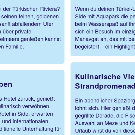
 der Türkischen Riviera?
Wenn du deinen Türkei-Url
t seinen feinen, goldenen
Side mit Aquapark die p
sanft abfallendem Ufer
beim Wasserspaß auf ihr
 über private
sich ein Besuch im einz
ttelmeers genießen kannst
Manavgat an, das mit be
 der ganzen Familie.
begeistert – ein Highlight
Kulinarische Vie
eben
Strandpromena
 Hotel zurück, genießt
Ein abendlicher Spazier
ulinarisch verwöhnen.
lohnt sich. Hier genießt 
Hotel in Side, erwarten
gegrillte Dorade, die Fi
n und internationalen
Auswahl an Meze und Ke
tionelle Unterhaltung für
Urlaub wirst du von die