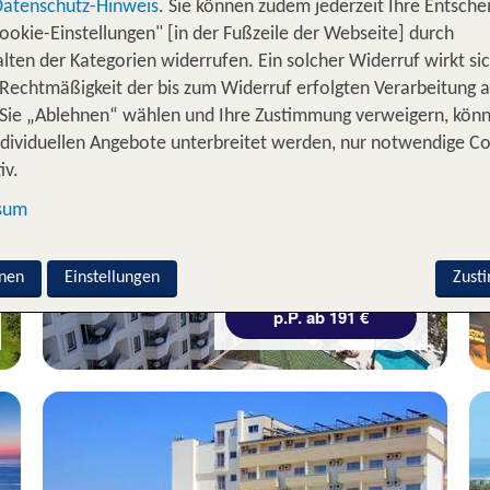
Datenschutz-Hinweis
. Sie können zudem jederzeit Ihre Entsche
ookie-Einstellungen" [in der Fußzeile der Webseite] durch
lten der Kategorien widerrufen. Ein solcher Widerruf wirkt sic
 Rechtmäßigkeit der bis zum Widerruf erfolgten Verarbeitung a
Sie „Ablehnen“ wählen und Ihre Zustimmung verweigern, kön
ndividuellen Angebote unterbreitet werden, nur notwendige C
Side
iv.
Elysee Beach Hotel
80 % Weiterempfehlung
sum
nen
Einstellungen
7 Nächte, HP, DZ
Zust
p.P. ab 191 €