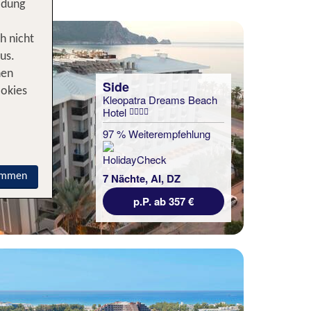
idung
h nicht
us.
nen
Side
ookies
Kleopatra Dreams Beach
Hotel
97 % Weiterempfehlung
immen
7 Nächte, AI, DZ
p.P. ab 357 €