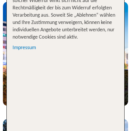
solcher Widerruf wirkt sich nicht auf die
Rechtmäßigkeit der bis zum Widerruf erfolgten
Verarbeitung aus. Soweit Sie „Ablehnen“ wählen
und Ihre Zustimmung verweigern, können keine
individuellen Angebote unterbreitet werden, nur
notwendige Cookies sind aktiv.
Berlin
Impressum
Hotel Palace Berlin
Previous
98 % Weiterempfehlung
3 Nächte, ÜF, XX
p.P. ab 210 €