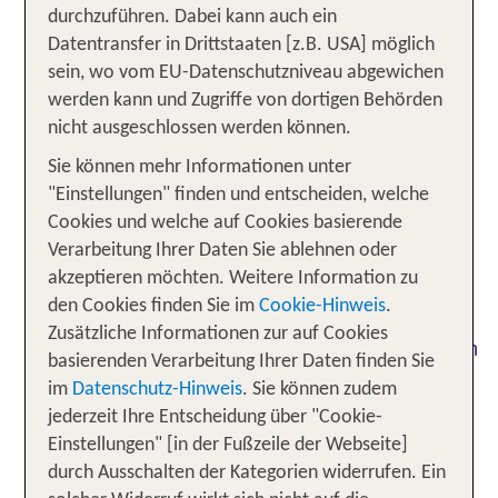
luxuriösen Seite
durchzuführen. Dabei kann auch ein
Datentransfer in Drittstaaten [z.B. USA] möglich
Schwelge in urbanem Leben mit einer
sein, wo vom EU-Datenschutzniveau abgewichen
! Ein
Extraportion Eleganz
Luxushotel in Berlin
werden kann und Zugriffe von dortigen Behörden
besticht mit einer perfekten Lage in schicken
nicht ausgeschlossen werden können.
Bezirken wie Berlin-Mitte oder Charlottenburg
Sie können mehr Informationen unter
sowie mit einem
,
erstklassigen Service
edlen
"Einstellungen" finden und entscheiden, welche
und
Designs
außergewöhnlichen
Cookies und welche auf Cookies basierende
. Genieße
Annehmlichkeiten
kulinarische
Verarbeitung Ihrer Daten Sie ablehnen oder
der Spitzenküche, entspanne in
Highlights
akzeptieren möchten. Weitere Information zu
und erlebe
großzügigen Wellness-Bereichen
den Cookies finden Sie im
Cookie-Hinweis
.
atemberaubende Ausblicke über die Stadt. Mit
Zusätzliche Informationen zur auf Cookies
einer solchen Unterkunft fühlt sich jeder Moment in
basierenden Verarbeitung Ihrer Daten finden Sie
Berlin wie
an!
purer Luxus
im
Datenschutz-Hinweis
. Sie können zudem
jederzeit Ihre Entscheidung über "Cookie-
Unsere TOP Angebote für 3
Einstellungen" [in der Fußzeile der Webseite]
Nächte Berlin
durch Ausschalten der Kategorien widerrufen. Ein