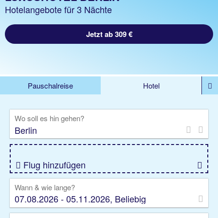
Hotelangebote für 3 Nächte
Jetzt ab 309 €
Pauschalreise
Hotel
DEALS
Flug
Ferienhaus
Mietwagen
Wo soll es hin gehen?
Kreuzfahrten
Rundreisen
Ausflüge
Camper
Privattransfer
Zusatzleistungen
Flug hinzufügen
Wann & wie lange?
07.08.2026 - 05.11.2026, Beliebig