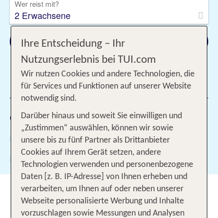
Wer reist mit?
2 Erwachsene
Suchen
Ihre Entscheidung – Ihr
Nutzungserlebnis bei TUI.com
Wir nutzen Cookies und andere Technologien, die
4 Filter hinzugefügt
für Services und Funktionen auf unserer Website
notwendig sind.
Gewählte Filter:
Darüber hinaus und soweit Sie einwilligen und
ab 5 Sonnen
„Zustimmen“ auswählen, können wir sowie
Gesamtbewertung mind. 4 (von 6)
unsere bis zu fünf Partner als Drittanbieter
Cookies auf Ihrem Gerät setzen, andere
Weiterempfehlung mind. 80%
131
Technologien verwenden und personenbezogene
Daten [z. B. IP-Adresse] von Ihnen erheben und
Luxushotel in Berlin: Erlebe die
verarbeiten, um Ihnen auf oder neben unserer
Webseite personalisierte Werbung und Inhalte
deutsche Hauptstadt von ihrer
vorzuschlagen sowie Messungen und Analysen