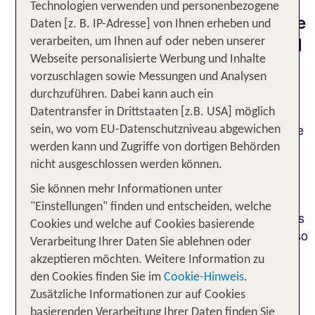
Technologien verwenden und personenbezogene
Tipps für eine unvergessliche Reise
Daten [z. B. IP-Adresse] von Ihnen erheben und
durch das Land
für Abenteurer und
verarbeiten, um Ihnen auf oder neben unserer
Webseite personalisierte Werbung und Inhalte
Naturliebhaber
vorzuschlagen sowie Messungen und Analysen
Außerdem ermöglicht Dir das Fahren auf eigene
durchzuführen. Dabei kann auch ein
Faust, tief in die Kultur und das Leben der
Datentransfer in Drittstaaten [z.B. USA] möglich
Einheimischen einzutauchen. Du wirst nicht nur die
sein, wo vom EU-Datenschutzniveau abgewichen
berühmten Touristenattraktionen entdecken,
werden kann und Zugriffe von dortigen Behörden
sondern auch die versteckten Highlights des
nicht ausgeschlossen werden können.
tropischen Urlaubsparadies, die abseits der
Sie können mehr Informationen unter
Hauptstraßen liegen. Es ist ein Gefühl der
"Einstellungen" finden und entscheiden, welche
Authentizität und Verbundenheit mit dem Land, das
Cookies und welche auf Cookies basierende
eine Reise mit dem Mietwagen durch Costa Rica so
Verarbeitung Ihrer Daten Sie ablehnen oder
besonders macht. Also schnall Dich an und lass
akzeptieren möchten. Weitere Information zu
Dich von den unzähligen Abenteuern entlang der
den Cookies finden Sie im
Cookie-Hinweis
.
Straßen Costa Ricas verzaubern!
Zusätzliche Informationen zur auf Cookies
basierenden Verarbeitung Ihrer Daten finden Sie