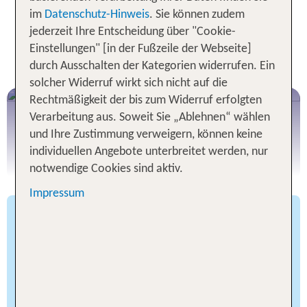
Autovermietung von TUI - Unser
im
Datenschutz-Hinweis
. Sie können zudem
jederzeit Ihre Entscheidung über "Cookie-
RUNDUM-SORGLOS-
Einstellungen" [in der Fußzeile der Webseite]
VERSPRECHEN:
durch Ausschalten der Kategorien widerrufen. Ein
solcher Widerruf wirkt sich nicht auf die
Rechtmäßigkeit der bis zum Widerruf erfolgten
Verarbeitung aus. Soweit Sie „Ablehnen“ wählen
und Ihre Zustimmung verweigern, können keine
individuellen Angebote unterbreitet werden, nur
notwendige Cookies sind aktiv.
Impressum
renommierte Partner
Weltweit
und Umbuchung bis
Kostenlose Stornierung
24 Stunden vor Übernahme
ohne
Vollkasko-Versicherung
Selbstbeteiligung inklusive