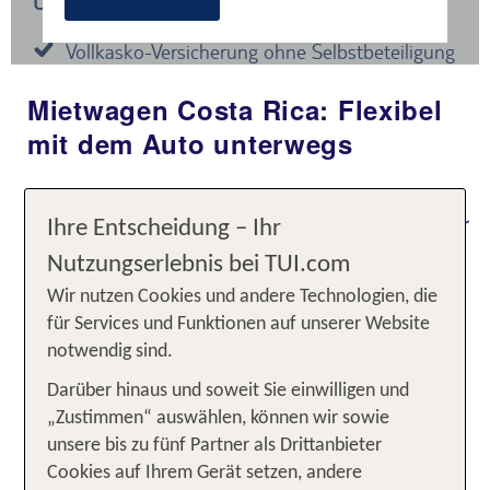
Mietwagen Costa Rica: Flexibel
mit dem Auto unterwegs
Eine Reise mit dem Mietwagen durch Costa Rica
ist ein unvergleichliches Abenteuer. Die Vielfalt der
Ihre Entscheidung – Ihr
Landschaften, von den dichten Regenwäldern bis
Nutzungserlebnis bei TUI.com
hin zu den atemberaubenden Küsten, bietet eine
Wir nutzen Cookies und andere Technologien, die
Fülle von Möglichkeiten, die Du auf Deine eigene
für Services und Funktionen auf unserer Website
Weise erkunden kannst. Mit dem Auto bist Du
notwendig sind.
flexibel und kannst spontan anhalten, wo immer
Dich die Schönheit der Natur fesselt. Es ist diese
Darüber hinaus und soweit Sie einwilligen und
Freiheit, die es Dir ermöglicht, die pulsierende
„Zustimmen“ auswählen, können wir sowie
Energie des Landes voll auszukosten und jeden
unsere bis zu fünf Partner als Drittanbieter
Moment in vollen Zügen zu genießen.
Cookies auf Ihrem Gerät setzen, andere