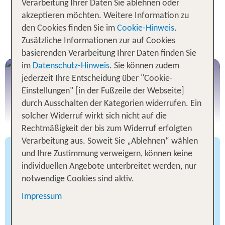
Verarbeitung Ihrer Daten Sie ablehnen oder
Dein Mietwagen von TUI - Unser
akzeptieren möchten. Weitere Information zu
RUNDUM-SORGLOS-
den Cookies finden Sie im
Cookie-Hinweis
.
VERSPRECHEN:
Zusätzliche Informationen zur auf Cookies
basierenden Verarbeitung Ihrer Daten finden Sie
im
Datenschutz-Hinweis
. Sie können zudem
jederzeit Ihre Entscheidung über "Cookie-
Einstellungen" [in der Fußzeile der Webseite]
durch Ausschalten der Kategorien widerrufen. Ein
solcher Widerruf wirkt sich nicht auf die
Rechtmäßigkeit der bis zum Widerruf erfolgten
Verarbeitung aus. Soweit Sie „Ablehnen“ wählen
renommierte Partner
Weltweit
und Ihre Zustimmung verweigern, können keine
und Umbuchung bis
Kostenlose Stornierung
individuellen Angebote unterbreitet werden, nur
24 Stunden vor Übernahme
notwendige Cookies sind aktiv.
ohne
Vollkasko-Versicherung
Impressum
Selbstbeteiligung inklusive