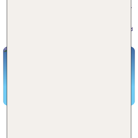
Korfu ist von einer friedlichen Atmosphäre geprägt.
Umgeben von grünen Hügeln und Olivenhainen
bietet dieser Strand klares Wasser und eine
entspannte Umgebung, ideal für alle, die Ruhe und
Erholung suchen.
Die schönsten Erlebnisse auf dem
Wasser rund um Korfu
Jetzt entdecken
​​​​​​​Mietwagenkosten auf Kreta: Was
Du wissen solltest