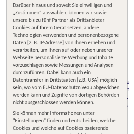
Die grüne Insel Korfu hat eine
Darüber hinaus und soweit Sie einwilligen und
Geschichte, die bis in die Antike
„Zustimmen“ auswählen, können wir sowie
unsere bis zu fünf Partner als Drittanbieter
zurückreicht
Cookies auf Ihrem Gerät setzen, andere
Das Inselinnere birgt verborgene Schätze wie den
Technologien verwenden und personenbezogene
Achilleion-Palast mit seinen prachtvollen Gärten
Daten [z. B. IP-Adresse] von Ihnen erheben und
und das geschichtsträchtige Angelokastro, eine
verarbeiten, um Ihnen auf oder neben unserer
mittelalterliche Festung mit Panoramablick. Der
Webseite personalisierte Werbung und Inhalte
Mietwagen ermöglicht Streifzüge zu goldenen
vorzuschlagen sowie Messungen und Analysen
Stränden wie Glyfada und Barbati, die von
durchzuführen. Dabei kann auch ein
kristallklarem Wasser umspült werden. Traditionelle
Datentransfer in Drittstaaten [z.B. USA] möglich
Dörfer wie Pelekas und Lakones bieten Einblicke in
sein, wo vom EU-Datenschutzniveau abgewichen
das authentische griechische Inselleben. Die Fahrt
werden kann und Zugriffe von dortigen Behörden
durch die üppige Landschaft, vorbei an Zypressen,
nicht ausgeschlossen werden können.
Zitronenhainen und pittoresken Olivenhainen,
Sie können mehr Informationen unter
eröffnet unvergessliche Ausblicke.
"Einstellungen" finden und entscheiden, welche
Cookies und welche auf Cookies basierende