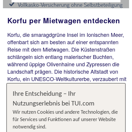
Korfu per Mietwagen entdecken
Korfu, die smaragdgrüne Insel im Ionischen Meer,
offenbart sich am besten auf einer entspannten
Reise mit dem Mietwagen. Die Küstenstraßen
schlängeln sich entlang malerischer Buchten,
während üppige Olivenhaine und Zypressen die
Landschaft prägen. Die historische Altstadt von
Korfu, ein UNESCO-Weltkulturerbe, verzaubert mit
venezianischer Architektur, festlichen Plätzen und
engen Gassen. Von dort aus führt die Fahrt zu
Ihre Entscheidung – Ihr
malerischen Küstendörfern wie Paleokastritsa, wo
Nutzungserlebnis bei TUI.com
klare Gewässer an steilen Felsen klatschen, und
Wir nutzen Cookies und andere Technologien, die
Kanoni, wo die Aussicht auf die Vlacherna-
für Services und Funktionen auf unserer Website
Klosterinsel und die Mausinsel begeistert.
notwendig sind.