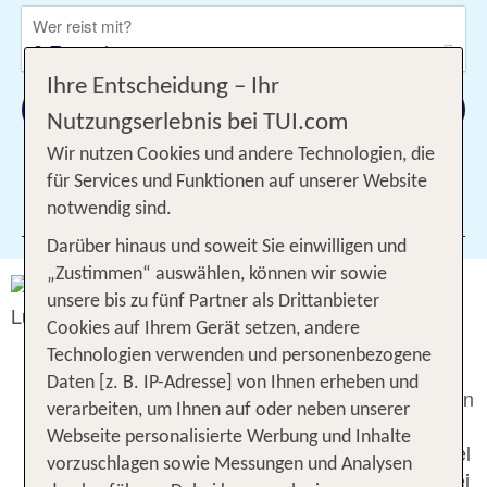
Wer reist mit?
2 Erwachsene
Ihre Entscheidung – Ihr
Suchen
Nutzungserlebnis bei TUI.com
Wir nutzen Cookies und andere Technologien, die
für Services und Funktionen auf unserer Website
1 Filter hinzugefügt
notwendig sind.
Darüber hinaus und soweit Sie einwilligen und
„Zustimmen“ auswählen, können wir sowie
airtours Luxusreisen – Die besten
unsere bis zu fünf Partner als Drittanbieter
Hotels weltweit
Cookies auf Ihrem Gerät setzen, andere
Als Marktführer im deutschsprachigen
Technologien verwenden und personenbezogene
Raum bietet airtours die größte
Daten [z. B. IP-Adresse] von Ihnen erheben und
Auswahl an Luxusreisen und exklusiven
verarbeiten, um Ihnen auf oder neben unserer
Hotels weltweit. Mit airtours zu reisen
Webseite personalisierte Werbung und Inhalte
bedeutet, immer erstklassig und flexibel
vorzuschlagen sowie Messungen und Analysen
unterwegs zu sein. Genießen Sie dabei