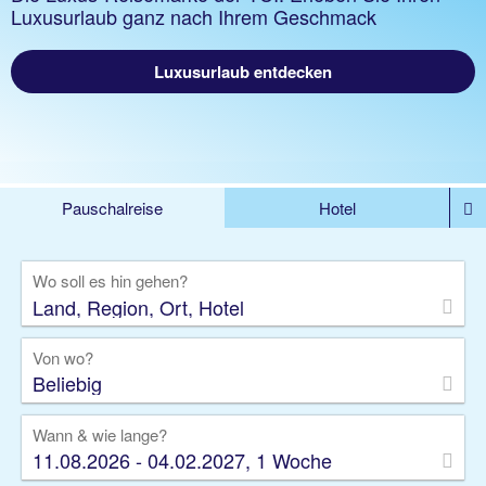
Luxusurlaub ganz nach Ihrem Geschmack
Luxusurlaub entdecken
Pauschalreise
Hotel
DEALS
Flug
Ferienhaus
Mietwagen
Wo soll es hin gehen?
Kreuzfahrten
Rundreisen
Ausflüge
Camper
Privattransfer
Zusatzleistungen
Von wo?
Beliebig
Wann & wie lange?
11.08.2026 - 04.02.2027, 1 Woche