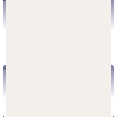
TÜRKISCHE RIVIERA
Luxus pur auf höchstem Niveau
Zu den Angeboten
Luxuriöser Urlaub wie er Ihnen
gefällt
Luxus-Familienurlaub
Traumziele für die gesamte Familie