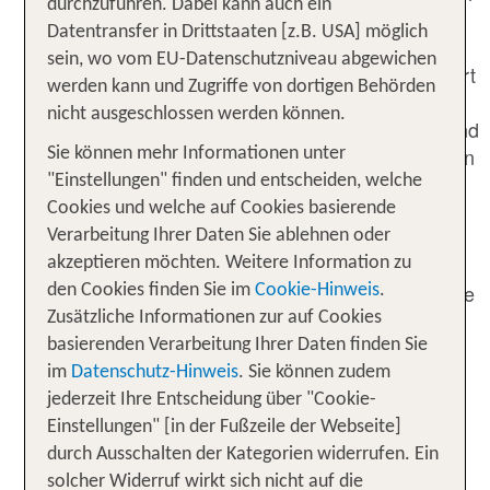
durchzuführen. Dabei kann auch ein
besondere Mehrwerte und persönliche
Datentransfer in Drittstaaten [z.B. USA] möglich
Privilegien. Neben Luxushotels und
sein, wo vom EU-Datenschutzniveau abgewichen
hochwertigen Pauschalreisen arrangiert
werden kann und Zugriffe von dortigen Behörden
airtours auch maßgeschneiderte
nicht ausgeschlossen werden können.
Familienreisen, Luxus – Rundreisen und
Safaris, Kreuzfahrten Expeditionsreisen
Sie können mehr Informationen unter
sowie Reisen im Privatjet. Auf
"Einstellungen" finden und entscheiden, welche
speziellen Rundreisen können ganze
Cookies und welche auf Cookies basierende
Kontinente privat entdeckt werden. Zu
Verarbeitung Ihrer Daten Sie ablehnen oder
den beliebtesten Reisezielen gehören
akzeptieren möchten. Weitere Information zu
neben Südafrika und Mauritius auch die
den Cookies finden Sie im
Cookie-Hinweis
.
Malediven und die Vereinigten
Zusätzliche Informationen zur auf Cookies
Arabischen Emirate. Unsere
basierenden Verarbeitung Ihrer Daten finden Sie
Reiseangebote richten sich an Paare,
im
Datenschutz-Hinweis
. Sie können zudem
kleine und große Familien sowie
jederzeit Ihre Entscheidung über "Cookie-
Alleinreisende.
Einstellungen" [in der Fußzeile der Webseite]
durch Ausschalten der Kategorien widerrufen. Ein
solcher Widerruf wirkt sich nicht auf die