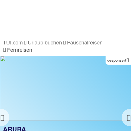
TUI.com
Urlaub buchen
Pauschalreisen
Fernreisen
gesponsert
Previous
FERNREISEN
ARUBA