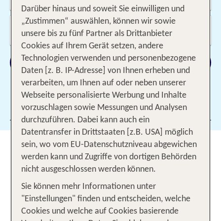
11.08.2026 - 05.04.2027, 7-10 Nächte
Darüber hinaus und soweit Sie einwilligen und
„Zustimmen“ auswählen, können wir sowie
Wer reist mit?
unsere bis zu fünf Partner als Drittanbieter
2 Erwachsene
Cookies auf Ihrem Gerät setzen, andere
Technologien verwenden und personenbezogene
Suchen
Daten [z. B. IP-Adresse] von Ihnen erheben und
verarbeiten, um Ihnen auf oder neben unserer
Webseite personalisierte Werbung und Inhalte
Filter hinzufügen
vorzuschlagen sowie Messungen und Analysen
durchzuführen. Dabei kann auch ein
Datentransfer in Drittstaaten [z.B. USA] möglich
sein, wo vom EU-Datenschutzniveau abgewichen
Fernreisen – authentisch,
werden kann und Zugriffe von dortigen Behörden
exotisch und unvergesslich
nicht ausgeschlossen werden können.
Sie können mehr Informationen unter
Ein Schattenplätzchen bietet dir Schutz vor der
"Einstellungen" finden und entscheiden, welche
tropischen Sonne, während du
Mönche in
Cookies und welche auf Cookies basierende
auf den Straßen
leuchtend orangeroten Roben