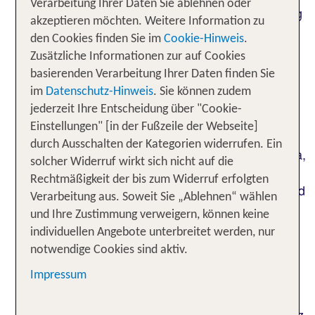
Verarbeitung Ihrer Daten Sie ablehnen oder
von Laos beobachtest. Oder: Am Ufer des Mekong
akzeptieren möchten. Weitere Information zu
in Vietnam siehst du den Fischern beim Flicken
den Cookies finden Sie im
Cookie-Hinweis
.
ihrer Netze zu. Oder: Am Abend tanzt die Sonne
Zusätzliche Informationen zur auf Cookies
über den Dächern von Havanna, und in der Luft
basierenden Verarbeitung Ihrer Daten finden Sie
liegt der Geruch von Zigarren, gebratenen
im
Datenschutz-Hinweis
. Sie können zudem
Kochbananen und vom salzigen
jederzeit Ihre Entscheidung über "Cookie-
Atlantik. Klingt das verlockend? Fernreisen führen
Einstellungen" [in der Fußzeile der Webseite]
dich an Orte, an denen die Welt
farbenfroh,
durch Ausschalten der Kategorien widerrufen. Ein
ist. Ob in Afrika,
lebendig und voller Geschichten
solcher Widerruf wirkt sich nicht auf die
Asien oder Amerika: Fernab von deinem
Rechtmäßigkeit der bis zum Widerruf erfolgten
gewohnten Alltag lässt du die Seele baumeln – und
Verarbeitung aus. Soweit Sie „Ablehnen“ wählen
tauchst tief ein in
fremde Kulturen und das
und Ihre Zustimmung verweigern, können keine
am anderen Ende der Welt.
authentische Leben
individuellen Angebote unterbreitet werden, nur
Mit deinem Partner oder deiner Partnerin in der
notwendige Cookies sind aktiv.
Karibik, mit deinem besten Freund in
Impressum
Thailand oder mit der ganzen Familie in der
Savanne Südafrikas: Entdecke die schönsten
Fernreiseziele weltweit und finde mit TUI dein ganz