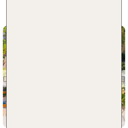
Unsere Topseller diese Woche -
nur für kurze Zeit!
Mexiko
Mahekal Beach Resort
Previous
84 % Weiterempfehlung
7 Nächte, ÜF, DZ
p.P. ab 1460 €