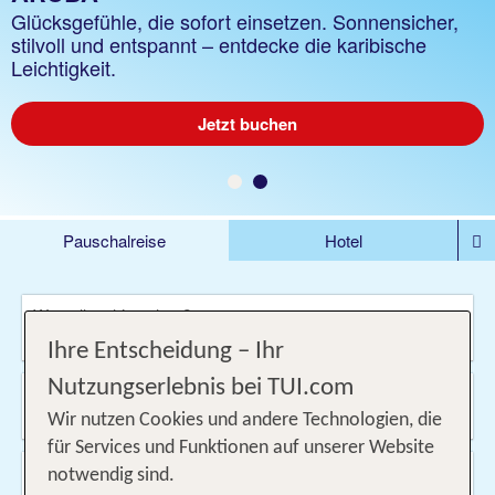
Das Abenteuer beginnt hier. Entdecke vielfältige
Glücksgefühle, die sofort einsetzen. Sonnensicher,
Reiseziele, z.B. Südafrika, Vietnam, USA oder die
stilvoll und entspannt – entdecke die karibische
Seychellen. Fernreisen mit TUI erleben.
Leichtigkeit.
Traumziele entdecken
Jetzt buchen
Pauschalreise
Hotel
DEALS
Flug
Ferienhaus
Mietwagen
Wo soll es hin gehen?
Kreuzfahrten
Rundreisen
Ausflüge
Camper
Ihre Entscheidung – Ihr
Privattransfer
Zusatzleistungen
Nutzungserlebnis bei TUI.com
Von wo?
Beliebig
Wir nutzen Cookies und andere Technologien, die
für Services und Funktionen auf unserer Website
Wann & wie lange?
notwendig sind.