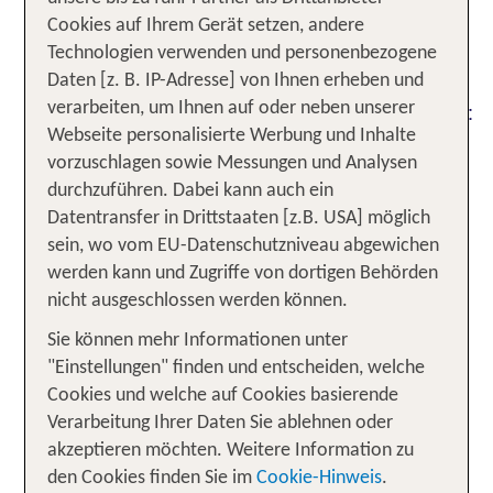
für dich bereit. Schier
Erholung und Genuss
Cookies auf Ihrem Gerät setzen, andere
an der Pazifik- und Karibikküste,
endlose Strände
Technologien verwenden und personenbezogene
und die
antike Maya-Ruinen
lebendige
Daten [z. B. IP-Adresse] von Ihnen erheben und
dieses lateinamerikanischen Landes:
Atmosphäre
verarbeiten, um Ihnen auf oder neben unserer
Die Vielfalt des Landes wird dich begeistern! Von
Webseite personalisierte Werbung und Inhalte
der Riviera Maya bis zur Küste von Los Cabos
vorzuschlagen sowie Messungen und Analysen
bietet TUI eine beeindruckende Auswahl an
durchzuführen. Dabei kann auch ein
Unterkünften, die die unterschiedlichsten
Datentransfer in Drittstaaten [z.B. USA] möglich
Bedürfnisse und Wünsche unserer Gäste
sein, wo vom EU-Datenschutzniveau abgewichen
berücksichtigen. Mit einem All Inclusive
werden kann und Zugriffe von dortigen Behörden
Arrangement erlebst du deinen Urlaub in Mexiko
nicht ausgeschlossen werden können.
ohne einen Gedanken an zusätzliche Kosten: Ob
Sie können mehr Informationen unter
leckere Speisen, erfrischende Getränke oder
"Einstellungen" finden und entscheiden, welche
diverse spannende Freizeitangebote – lass dich
Cookies und welche auf Cookies basierende
rundum verwöhnen bei deinem
All Inclusive
Verarbeitung Ihrer Daten Sie ablehnen oder
Urlaub in Mexiko!
akzeptieren möchten. Weitere Information zu
den Cookies finden Sie im
Cookie-Hinweis
.