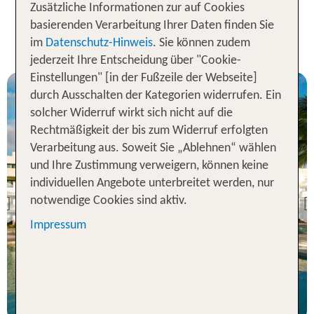
Unsere TOP Angebote für 1
Zusätzliche Informationen zur auf Cookies
Woche All Inclusive Urlaub in
basierenden Verarbeitung Ihrer Daten finden Sie
Mexiko
im
Datenschutz-Hinweis
. Sie können zudem
jederzeit Ihre Entscheidung über "Cookie-
Einstellungen" [in der Fußzeile der Webseite]
durch Ausschalten der Kategorien widerrufen. Ein
solcher Widerruf wirkt sich nicht auf die
Rechtmäßigkeit der bis zum Widerruf erfolgten
Verarbeitung aus. Soweit Sie „Ablehnen“ wählen
und Ihre Zustimmung verweigern, können keine
Riviera Maya & Insel
Cozumel
individuellen Angebote unterbreitet werden, nur
Akumal Bay Resort
notwendige Cookies sind aktiv.
Previous
88 % Weiterempfehlung
Impressum
statt
7 Nächte, AI, JS
1599 €
p.P. ab 1504 €