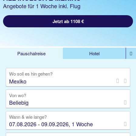
Angebote für 1 Woche inkl. Flug
Jetzt ab 1108 €
Pauschalreise
Hotel
DEALS
Flug
Ferienhaus
Mietwagen
Wo soll es hin gehen?
Kreuzfahrten
Rundreisen
Ausflüge
Camper
Privattransfer
Zusatzleistungen
Von wo?
Beliebig
Wann & wie lange?
07.08.2026 - 09.09.2026, 1 Woche