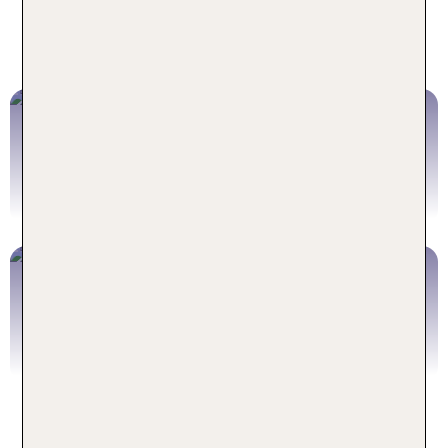
Freiheit – buche jetzt dein Mexiko Hotel All
Inclusive und erlebe unvergessliche Momente im
Land der Maya und Azteken!
Pauschalreisen Mexiko
Jetzt buchen
Mexiko Hotels
Jetzt buchen
Das zentrale Hochland –