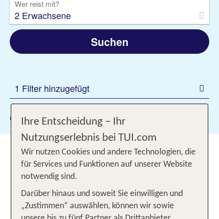
Wer reist mit?
2 Erwachsene
Suchen
1 Filter hinzugefügt
Gewählte Filter:
AI
Ihre Entscheidung – Ihr
Nutzungserlebnis bei TUI.com
Faszinierendes Mexiko: Urlaub
Wir nutzen Cookies und andere Technologien, die
mit All Inclusive Paket buchen,
für Services und Funktionen auf unserer Website
notwendig sind.
abschalten und genießen
Darüber hinaus und soweit Sie einwilligen und
Ein All Inclusive Urlaub in Mexiko hält
„Zustimmen“ auswählen, können wir sowie
unvergessliche Momente voller
Abenteuer,
unsere bis zu fünf Partner als Drittanbieter