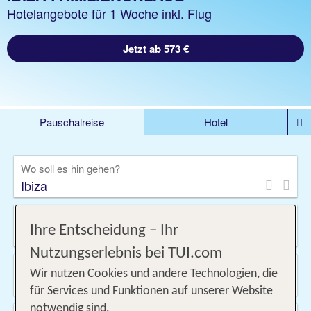
Hotelangebote für 1 Woche inkl. Flug
Jetzt ab 573 €
Pauschalreise
Hotel
DEALS
Flug
Ferienhaus
Mietwagen
Wo soll es hin gehen?
Kreuzfahrten
Rundreisen
Ausflüge
Camper
Privattransfer
Zusatzleistungen
Von wo?
Ihre Entscheidung – Ihr
Beliebig
Nutzungserlebnis bei TUI.com
Wann & wie lange?
Wir nutzen Cookies und andere Technologien, die
08.08.2026 - 10.09.2026, 1 Woche
für Services und Funktionen auf unserer Website
notwendig sind.