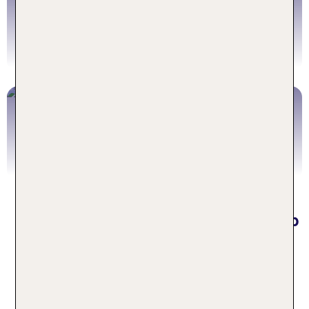
Jetzt buchen
Ibiza All Inclusive
Jetzt buchen
Häufige Fragen zu Familienurlaub
auf Ibiza
Warum ist Ibiza ein gutes
Reiseziel für einen