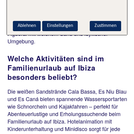
Tarida. Port d’es Torrent überzeugt durch seine
ruhige Lage. Historisch spannend wird es in Ibiza-
Stadt mit ihrer Altstadt Dalt Vila. Santa Eulària des
Riu punktet mit entspannter Atmosphäre, Platja es
Ablehnen
Einstellungen
Zustimmen
Figueral mit weichem Sand und idyllischer
Umgebung.
Welche Aktivitäten sind im
Familienurlaub auf Ibiza
besonders beliebt?
Die weißen Sandstrände Cala Bassa, Es Niu Blau
und Es Caná bieten spannende Wassersportarten
wie Schnorcheln und Kajakfahren – perfekt für
Abenteuerlustige und Erholungssuchende beim
Familienurlaub auf Ibiza. Hotelanimation mit
Kinderunterhaltung und Minidisco sorgt für jede