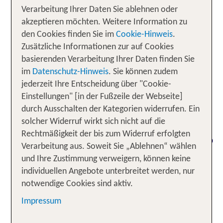
Verarbeitung Ihrer Daten Sie ablehnen oder
für den Urlaub mit der ganzen Familie. Nach
Ziel
akzeptieren möchten. Weitere Information zu
einem kurzen Flug betrittst du eine Welt, geprägt
den Cookies finden Sie im
Cookie-Hinweis
.
von
, feinsandigen Stränden
azurblauem Wasser
Zusätzliche Informationen zur auf Cookies
und mediterraner Sonne. Ob beim Planschen an
basierenden Verarbeitung Ihrer Daten finden Sie
den sicheren,
oder
sanft abfallenden Stränden
im
Datenschutz-Hinweis
. Sie können zudem
bei
durch die
spannenden Wanderungen
jederzeit Ihre Entscheidung über "Cookie-
abwechslungsreiche Landschaft – Ibiza hält
Einstellungen" [in der Fußzeile der Webseite]
für Groß und Klein
unvergessliche Erlebnisse
durch Ausschalten der Kategorien widerrufen. Ein
bereit. Dank bezaubernder, familienfreundlicher
solcher Widerruf wirkt sich nicht auf die
Hotels mit vielseitigen Angeboten
für jedes
Rechtmäßigkeit der bis zum Widerruf erfolgten
genießt du einen Familienurlaub
Familienmitglied
Verarbeitung aus. Soweit Sie „Ablehnen“ wählen
auf Ibiza, der dich und deine Kinder rundum
und Ihre Zustimmung verweigern, können keine
begeistert.
individuellen Angebote unterbreitet werden, nur
notwendige Cookies sind aktiv.
Unsere TOP Angebote für 1
Woche Familienurlaub auf Ibiza
Impressum
inkl. Flug