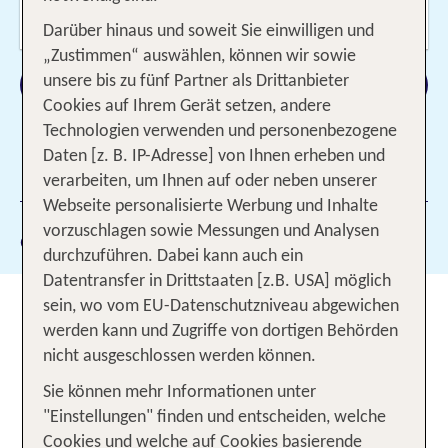
Wer reist mit?
2 Erw., 1 Kind
Darüber hinaus und soweit Sie einwilligen und
„Zustimmen“ auswählen, können wir sowie
Suchen
unsere bis zu fünf Partner als Drittanbieter
Cookies auf Ihrem Gerät setzen, andere
Technologien verwenden und personenbezogene
Daten [z. B. IP-Adresse] von Ihnen erheben und
1 Filter hinzugefügt
verarbeiten, um Ihnen auf oder neben unserer
Webseite personalisierte Werbung und Inhalte
vorzuschlagen sowie Messungen und Analysen
Gewählte Filter:
122
durchzuführen. Dabei kann auch ein
Datentransfer in Drittstaaten [z.B. USA] möglich
Familienurlaub auf Ibiza: Sonne,
sein, wo vom EU-Datenschutzniveau abgewichen
werden kann und Zugriffe von dortigen Behörden
Strand und Abenteuer für die
nicht ausgeschlossen werden können.
ganze Familie
Sie können mehr Informationen unter
Du möchtest mit Kind und Kegel dem
Alltag
"Einstellungen" finden und entscheiden, welche
? Die Sonneninsel Ibiza ist das
Cookies und welche auf Cookies basierende
entfliehen
ideale