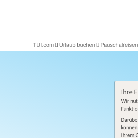
TUI.com
Urlaub buchen
Pauschalreisen
Ihre 
Wir nut
Funktio
Darüber
können 
Ihrem 