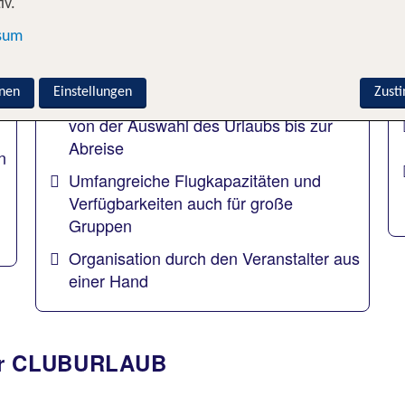
iv.
sum
Experten in Sachen Gruppenreisen
nen
Einstellungen
Zust
beraten, unterstützen und begleiten Sie
von der Auswahl des Urlaubs bis zur
Abreise
n
Umfangreiche Flugkapazitäten und
Verfügbarkeiten auch für große
Gruppen
Organisation durch den Veranstalter aus
einer Hand
für CLUBURLAUB