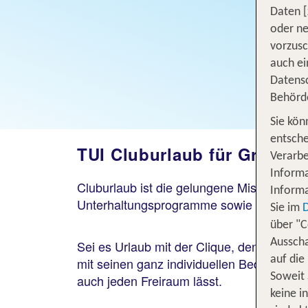
Daten [
oder ne
vorzus
auch ei
Datensc
Behörd
Sie kön
entsche
TUI Cluburlaub für Gruppen
Verarbe
Informa
Cluburlaub ist die gelungene Mischung au
Informa
Unterhaltungsprogramme sowie hervorrage
Sie im
über "C
Ausscha
Sei es Urlaub mit der Clique, den Kollege
auf die
mit seinen ganz individuellen Bedürfnisse
Soweit 
auch jeden Freiraum lässt.
keine i