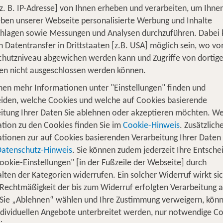
z. B. IP-Adresse] von Ihnen erheben und verarbeiten, um Ihne
ben unserer Webseite personalisierte Werbung und Inhalte
chlagen sowie Messungen und Analysen durchzuführen. Dabei
n Datentransfer in Drittstaaten [z.B. USA] möglich sein, wo v
hutzniveau abgewichen werden kann und Zugriffe von dortig
en nicht ausgeschlossen werden können.
nen mehr Informationen unter "Einstellungen" finden und
iden, welche Cookies und welche auf Cookies basierende
, die Action mit Erholung verbinden
itung Ihrer Daten Sie ablehnen oder akzeptieren möchten. We
tion zu den Cookies finden Sie im
Cookie-Hinweis
. Zusätzlich
s erholenden und aktionsreichen Elementen. Traumkulis
tionen zur auf Cookies basierenden Verarbeitung Ihrer Daten
nde kulinarische Köstlichkeiten bereichern den gemei
Datenschutz-Hinweis
. Sie können zudem jederzeit Ihre Entsche
ookie-Einstellungen" [in der Fußzeile der Webseite] durch
lten der Kategorien widerrufen. Ein solcher Widerruf wirkt sic
n oder zum bestandenen Abi auf Mallorca, in der Türkei,
 Rechtmäßigkeit der bis zum Widerruf erfolgten Verarbeitung a
n auf seine Kosten. Besonders ist die ungezwungene Atmo
Sie „Ablehnen“ wählen und Ihre Zustimmung verweigern, kön
ndividuellen Angebote unterbreitet werden, nur notwendige C