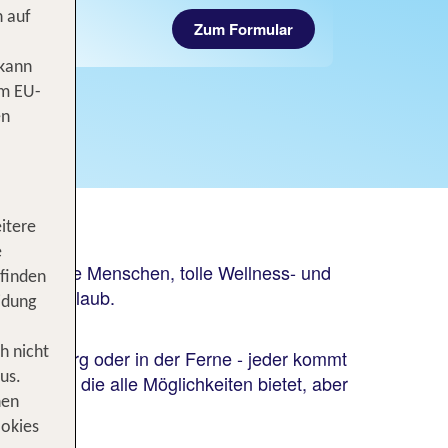
n auf
Zum Formular
 kann
om EU-
en
itere
e
sen, nette Menschen, tolle Wellness- und
 finden
nsamen Urlaub.
idung
h nicht
 in Hamburg oder in der Ferne - jeder kommt
us.
sphäre, die alle Möglichkeiten bietet, aber
nen
ookies