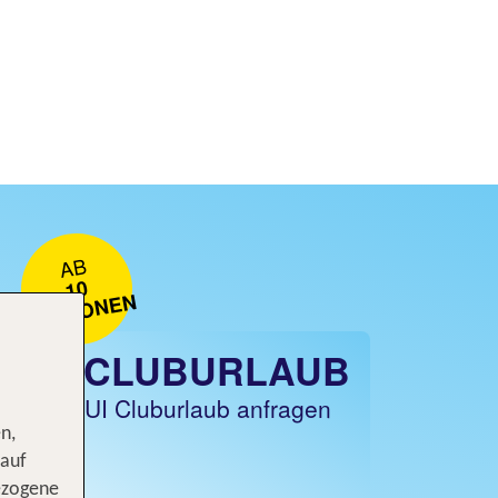
AB
10
PERSONEN
TUI CLUBURLAUB
Jetzt TUI Cluburlaub anfragen
n,
 auf
ezogene