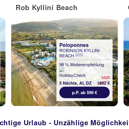
Rob Kyllini Beach
Peloponnes
ROBINSON KYLLINI
BEACH
98 % Weiterempfehlung
statt
5 Nächte, AI, DZ
1802 €
p.P. ab 599 €
chtige Urlaub - Unzählige Möglichke