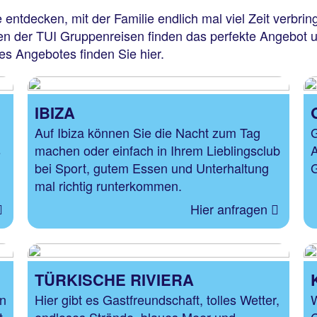
 entdecken, mit der Familie endlich mal viel Zeit verbri
ten der TUI Gruppenreisen finden das perfekte Angebot
s Angebotes finden Sie hier.
IBIZA
Auf Ibiza können Sie die Nacht zum Tag
G
s
machen oder einfach in Ihrem Lieblingsclub
A
bei Sport, gutem Essen und Unterhaltung
G
mal richtig runterkommen.
Hier anfragen
TÜRKISCHE RIVIERA
en
Hier gibt es Gastfreundschaft, tolles Wetter,
W
t
endloses Strände, blaues Meer und
C