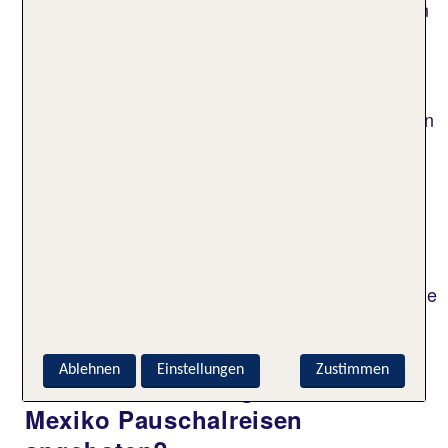
Auch wenn eine Pauschalreise nach Mexiko schon
ab drei Nächten buchbar sind, lohnt sich aufgrund
der langen Anreise ein Aufenthalt von mindestens
zehn Tagen.
In dieser Zeit kannst du die berühmten Strände von
Cancún und Playa del Carmen in Ruhe genießen,
Maya-Stätten wie Tulum oder Chichén Itzá
besuchen und in den kristallklaren Cenoten baden
oder tauchen. Entlang der Riviera Maya erwarten
dich sattgrüne Mangrovenwälder, farbenprächtige
Korallenriffe, quirlige Märkte, Streetfood mit
würzigen Aromen sowie entspannte Küstenorte, die
mexikanisches Lebensgefühl perfekt einfangen.
Ablehnen
Einstellungen
Zustimmen
Ab welchen Abflughäfen werden
Mexiko Pauschalreisen