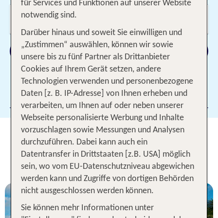
für Services und Funktionen auf unserer Website
Wer reist mit?
notwendig sind.
2 Erwachsene
Darüber hinaus und soweit Sie einwilligen und
„Zustimmen“ auswählen, können wir sowie
Suchen
unsere bis zu fünf Partner als Drittanbieter
Cookies auf Ihrem Gerät setzen, andere
Technologien verwenden und personenbezogene
Daten [z. B. IP-Adresse] von Ihnen erheben und
Filter hinzufügen
verarbeiten, um Ihnen auf oder neben unserer
Webseite personalisierte Werbung und Inhalte
vorzuschlagen sowie Messungen und Analysen
Mexiko Pauschalreisen - Unsere
durchzuführen. Dabei kann auch ein
TOP Angebote für 1 Woche Hotel
Datentransfer in Drittstaaten [z.B. USA] möglich
inkl. Flug
sein, wo vom EU-Datenschutzniveau abgewichen
werden kann und Zugriffe von dortigen Behörden
nicht ausgeschlossen werden können.
Sie können mehr Informationen unter