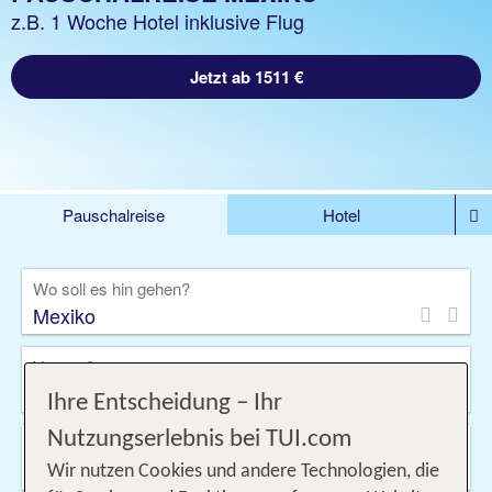
z.B. 1 Woche Hotel inklusive Flug
Jetzt ab 1511 €
Pauschalreise
Hotel
DEALS
Flug
Ferienhaus
Mietwagen
Wo soll es hin gehen?
Kreuzfahrten
Rundreisen
Ausflüge
Camper
Privattransfer
Zusatzleistungen
Von wo?
Beliebig
Ihre Entscheidung – Ihr
Nutzungserlebnis bei TUI.com
Wann & wie lange?
08.09.2026 - 08.10.2026, 1 Woche
Wir nutzen Cookies und andere Technologien, die