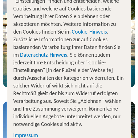
"Einstellungen" finden und entscheiden, welche
Cookies und welche auf Cookies basierende
Verarbeitung Ihrer Daten Sie ablehnen oder
Riviera Maya & Insel
akzeptieren möchten. Weitere Information zu
Cozumel
den Cookies finden Sie im
Cookie-Hinweis
.
Akumal Bay Resort
Previous
Zusätzliche Informationen zur auf Cookies
88 % Weiterempfehlung
basierenden Verarbeitung Ihrer Daten finden Sie
im
Datenschutz-Hinweis
. Sie können zudem
statt
7 Nächte, AI, JS
1601 €
jederzeit Ihre Entscheidung über "Cookie-
Einstellungen" [in der Fußzeile der Webseite]
p.P. ab 1504 €
durch Ausschalten der Kategorien widerrufen. Ein
solcher Widerruf wirkt sich nicht auf die
Rechtmäßigkeit der bis zum Widerruf erfolgten
Verarbeitung aus. Soweit Sie „Ablehnen“ wählen
und Ihre Zustimmung verweigern, können keine
individuellen Angebote unterbreitet werden, nur
notwendige Cookies sind aktiv.
Impressum