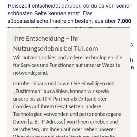
Reisezeit entscheidet darüber, ob du es von seiner
schönsten Seite kennenlernst. Das
südostasiatische Inselreich besteht aus über
7.000
und liegt im Tropengürtel. Sonne, Regen
Inseln
und Taifune prägen hier den Jahresrhythmus.
Ihre Entscheidung – Ihr
Während die Trockenzeit von November bis Mai als
Nutzungserlebnis bei TUI.com
angenehm gilt, bringt die Regenzeit mehr
Wir nutzen Cookies und andere Technologien, die
Niederschläge und schwülere Luft. Wenn du jedoch
für Services und Funktionen auf unserer Website
flexibel planst, kannst du das Land
zu jeder Saison
notwendig sind.
genießen: Mal erwarten dich traumhafte Strände
und klares Wasser, mal dichte Vegetation und
Darüber hinaus und soweit Sie einwilligen und
weniger Touristen. Erfahre jetzt, wann die beste
„Zustimmen“ auswählen, können wir sowie
Reisezeit für die Philippinen ist und in welchen
unsere bis zu fünf Partner als Drittanbieter
Monaten sich der Besuch der Inseln wie
,
Palawan
Cookies auf Ihrem Gerät setzen, andere
oder
besonders lohnt.
Cebu
Siargao
Technologien verwenden und personenbezogene
Daten [z. B. IP-Adresse] von Ihnen erheben und
Dein direkter Weg zum perfekten
verarbeiten, um Ihnen auf oder neben unserer