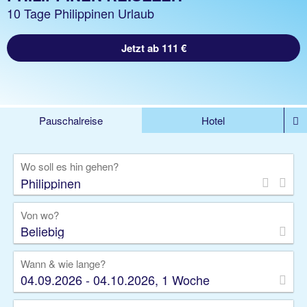
10 Tage Philippinen Urlaub
Jetzt ab 111 €
Pauschalreise
Hotel
DEALS
Flug
Ferienhaus
Mietwagen
Wo soll es hin gehen?
Kreuzfahrten
Rundreisen
Ausflüge
Camper
Privattransfer
Zusatzleistungen
Von wo?
Beliebig
Wann & wie lange?
04.09.2026 - 04.10.2026, 1 Woche