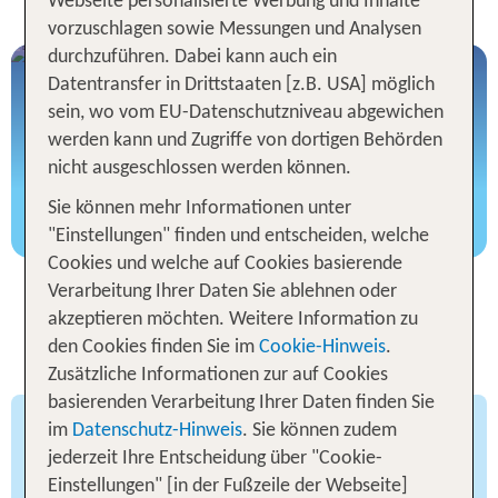
Philippinen Urlaub
Webseite personalisierte Werbung und Inhalte
vorzuschlagen sowie Messungen und Analysen
durchzuführen. Dabei kann auch ein
Philippinen Urlaub
Datentransfer in Drittstaaten [z.B. USA] möglich
sein, wo vom EU-Datenschutzniveau abgewichen
werden kann und Zugriffe von dortigen Behörden
nicht ausgeschlossen werden können.
Sie können mehr Informationen unter
Zu den Angeboten
"Einstellungen" finden und entscheiden, welche
Cookies und welche auf Cookies basierende
Verarbeitung Ihrer Daten Sie ablehnen oder
Philippinen: Klima und
akzeptieren möchten. Weitere Information zu
Reisezeiten im Überblick
den Cookies finden Sie im
Cookie-Hinweis
.
Zusätzliche Informationen zur auf Cookies
basierenden Verarbeitung Ihrer Daten finden Sie
im
Datenschutz-Hinweis
. Sie können zudem
Klima und Trocken- & Regenzeit
jederzeit Ihre Entscheidung über "Cookie-
auf den Philippinen
Einstellungen" [in der Fußzeile der Webseite]