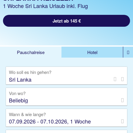
1 Woche Sri Lanka Urlaub inkl. Flug
Jetzt ab 145 €
Pauschalreise
Hotel
DEALS
Flug
Ferienhaus
Mietwagen
Wo soll es hin gehen?
Kreuzfahrten
Rundreisen
Ausflüge
Camper
Privattransfer
Zusatzleistungen
Von wo?
Beliebig
Wann & wie lange?
07.09.2026 - 07.10.2026, 1 Woche