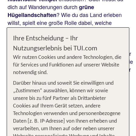
dich auf Wanderungen durch
grüne
? Wie du das Land erleben
Hügellandschaften
willst, spielt eine große Rolle dabei, welche
Reisezeit nach Sri Lanka optimal für dich ist. Sri
Lanka wird von
beeinflusst, die
zwei Monsunen
Ihre Entscheidung – Ihr
das Klima deutlich prägen.
durch das
Rundreise
Nutzungserlebnis bei TUI.com
Hochland,
im Nationalpark oder entspannter
Safari
Wir nutzen Cookies und andere Technologien, die
Damit dein Urlaub auf Sri Lanka in die
Badeurlaub:
für Services und Funktionen auf unserer Website
für dich beste Reisezeit fällt, lohnt sich ein genauer
notwendig sind.
Blick auf die örtlichen Wetterverläufe und
regionalen Besonderheiten.
Darüber hinaus und soweit Sie einwilligen und
„Zustimmen“ auswählen, können wir sowie
unsere bis zu fünf Partner als Drittanbieter
Die beste Reisezeit für Sri Lanka
Cookies auf Ihrem Gerät setzen, andere
im Überblick
Technologien verwenden und personenbezogene
Daten [z. B. IP-Adresse] von Ihnen erheben und
verarbeiten, um Ihnen auf oder neben unserer