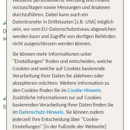
Temperaturen im Norden Sri
Webseite personalisierte Werbung und Inhalte
Lankas
vorzuschlagen sowie Messungen und Analysen
durchzuführen. Dabei kann auch ein
Datentransfer in Drittstaaten [z.B. USA] möglich
sein, wo vom EU-Datenschutzniveau abgewichen
werden kann und Zugriffe von dortigen Behörden
nicht ausgeschlossen werden können.
Sie können mehr Informationen unter
"Einstellungen" finden und entscheiden, welche
Cookies und welche auf Cookies basierende
Sonne und Regen im Norden Sri
Verarbeitung Ihrer Daten Sie ablehnen oder
Lankas
akzeptieren möchten. Weitere Information zu
den Cookies finden Sie im
Cookie-Hinweis
.
Zusätzliche Informationen zur auf Cookies
basierenden Verarbeitung Ihrer Daten finden Sie
im
Datenschutz-Hinweis
. Sie können zudem
jederzeit Ihre Entscheidung über "Cookie-
Einstellungen" [in der Fußzeile der Webseite]