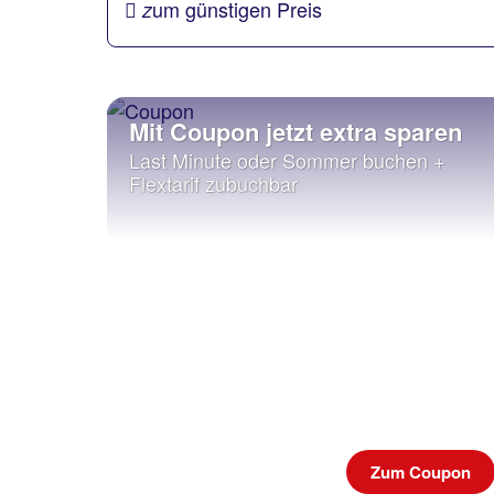
um günstigen Preis
z
Mit Coupon jetzt extra sparen
Last Minute oder Sommer buchen +
Flextarif zubuchbar
Zum Coupon