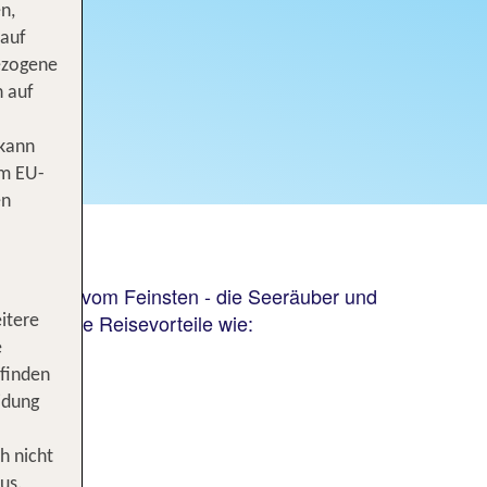
n,
 auf
ezogene
n auf
 kann
om EU-
en
 Service vom Feinsten - die Seeräuber und
 und viele Reisevorteile wie:
itere
e
 finden
idung
h nicht
us.