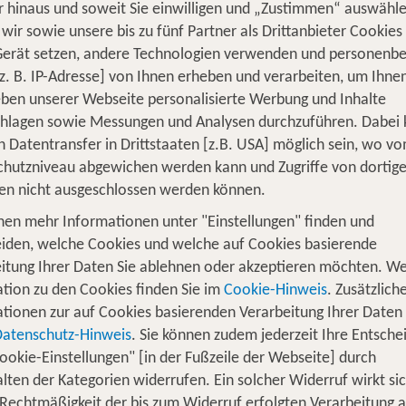
 hinaus und soweit Sie einwilligen und „Zustimmen“ auswähle
wir sowie unsere bis zu fünf Partner als Drittanbieter Cookies
Gerät setzen, andere Technologien verwenden und personenb
z. B. IP-Adresse] von Ihnen erheben und verarbeiten, um Ihne
ben unserer Webseite personalisierte Werbung und Inhalte
chlagen sowie Messungen und Analysen durchzuführen. Dabei
n Datentransfer in Drittstaaten [z.B. USA] möglich sein, wo v
hutzniveau abgewichen werden kann und Zugriffe von dortig
en nicht ausgeschlossen werden können.
 Tipps den besten Urlaub buchen
nen mehr Informationen unter "Einstellungen" finden und
pchenpreis, handverlesene Hotels direkt am Strand und
iden, welche Cookies und welche auf Cookies basierende
ler Zeiten. Sichere Dir unschlagbare Deals, Schnäppchen
itung Ihrer Daten Sie ablehnen oder akzeptieren möchten. We
tion zu den Cookies finden Sie im
Cookie-Hinweis
. Zusätzlich
tionen zur auf Cookies basierenden Verarbeitung Ihrer Daten
Datenschutz-Hinweis
. Sie können zudem jederzeit Ihre Entsche
ookie-Einstellungen" [in der Fußzeile der Webseite] durch
chnäppchen der Woche
lten der Kategorien widerrufen. Ein solcher Widerruf wirkt sic
 Rechtmäßigkeit der bis zum Widerruf erfolgten Verarbeitung a