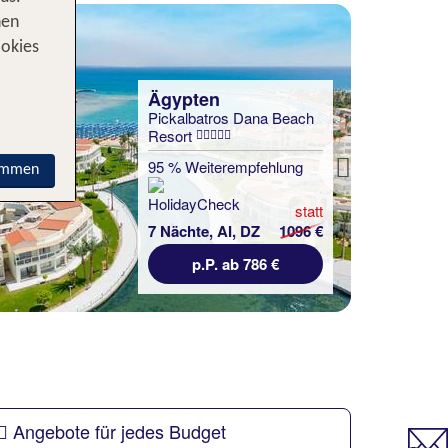
nen
ookies
Ägypten
Pickalbatros Dana Beach
Resort
95 % Weiterempfehlung
immen
Next
statt
7 Nächte, AI, DZ
1096 €
p.P. ab 786 €
Angebote für jedes Budget