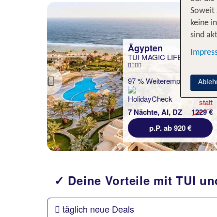
Soweit 
keine i
sind akt
Ägypten
Impres
TUI MAGIC LIFE Kalawy
97 % Weiterempfehlung
Ableh
Previous
statt
7 Nächte, AI, DZ
1229 €
p.P. ab 920 €
✓ Deine Vorteile mit TUI u
täglich neue Deals