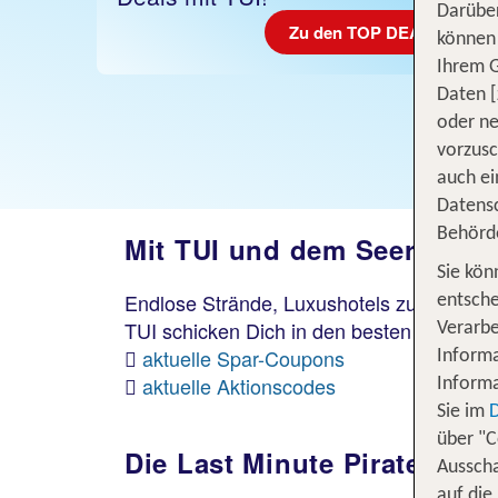
Darüber
Zu den TOP DEALS
können 
Ihrem 
Daten [
oder ne
vorzus
auch ei
Datensc
Behörd
Mit TUI und dem Seeräuber
Sie kön
Endlose Strände, Luxushotels zum Schnäp
entsche
ean
TUI schicken Dich in den besten Urlaub al
Verarbe
lung
aktuelle Spar-Coupons
Informa
aktuelle Aktionscodes
Informa
statt
Sie im
625 €
über "C
Die Last Minute Piraten-S
€
Ausscha
auf die