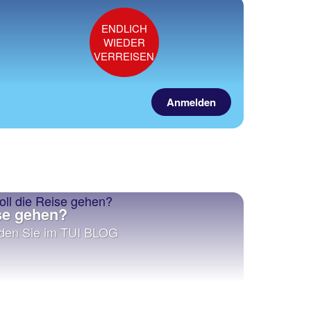
ENDLICH
WIEDER
VERREISEN
Anmelden
se gehen?
inden Sie im TUI BLOG