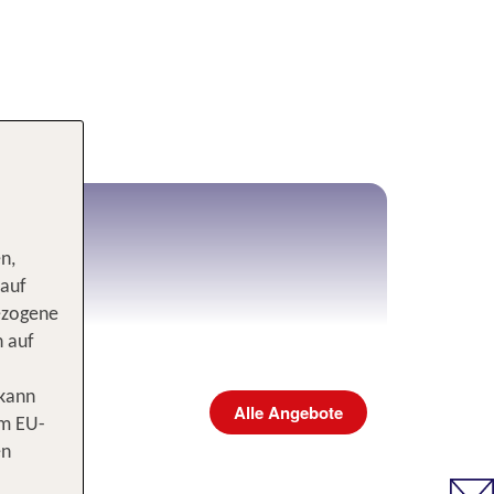
n,
 auf
ezogene
n auf
 kann
Alle Angebote
om EU-
en