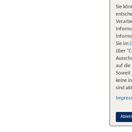
Sie kön
entsche
Verarbe
Informa
Informa
Sie im
über "C
Ausscha
auf die
Soweit 
keine i
sind akt
Impres
Ableh