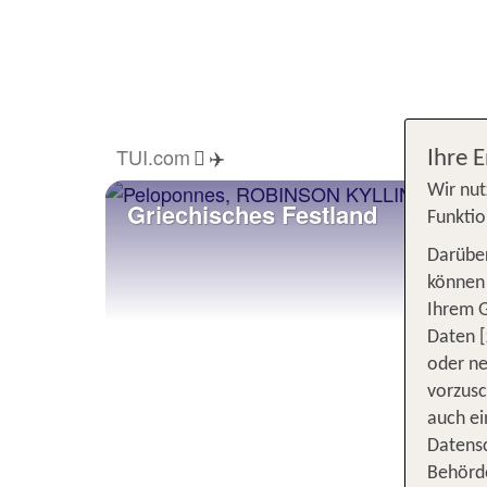
TUI.com
✈️
Ihre 
Wir nut
Griechisches Festland
Funktio
Darüber
können 
Ihrem 
Daten [
oder ne
vorzus
auch ei
Datensc
Behörd