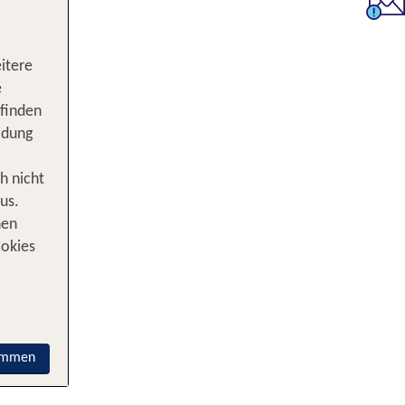
itere
e
 finden
idung
h nicht
us.
nen
ookies
immen