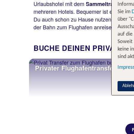
Urlaubshotel mit dem
im 
Sammeltransfer
Informa
mehreren Hotels. Bequemer ist ein
Privat
Sie im
Du auch schon zu Hause nutzen. Mit gep
über "C
der Bahn zum Flughafen anreisen? Kein 
Ausscha
auf die
Soweit 
BUCHE DEINEN PRIVATEN
keine i
sind akt
Privater Flughafentransfer
Impres
Ableh