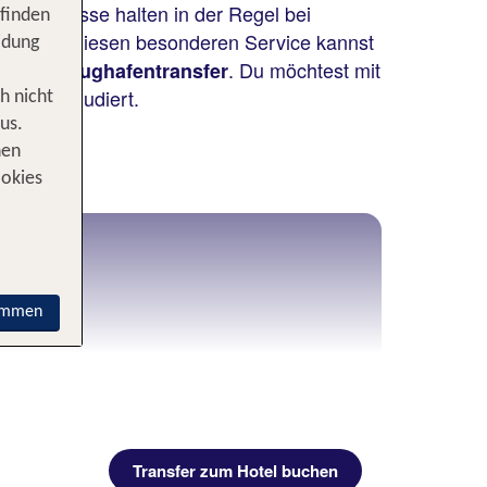
nn die Busse halten in der Regel bei
 finden
l bringt. Diesen besonderen Service kannst
idung
mit dem
. Du möchtest mit
Flughafentransfer
eisen inkludiert.
h nicht
us.
nen
ookies
 Hotel
immen
Transfer zum Hotel buchen