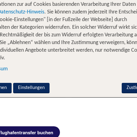
Bus schon inklusive. Die Transferzeit kann variieren, de
tionen zur auf Cookies basierenden Verarbeitung Ihrer Daten
, der Dich vom Flughafen direkt zu Deinem Hote
transfer
Datenschutz-Hinweis
. Sie können zudem jederzeit Ihre Entsche
ackten Koffern entspannt von zu Hause zum Flughafen 
ookie-Einstellungen" [in der Fußzeile der Webseite] durch
Problem - Das
Ticket ist bei TUI Pauschalr
Zug zum Flug
lten der Kategorien widerrufen. Ein solcher Widerruf wirkt sic
 Rechtmäßigkeit der bis zum Widerruf erfolgten Verarbeitung a
Sie „Ablehnen“ wählen und Ihre Zustimmung verweigern, kön
 URLAUBSTRANSFER
ndividuellen Angebote unterbreitet werden, nur notwendige C
iv.
Privattransfer zum
sum
nen
Einstellungen
Zust
Flughafentransfer buchen