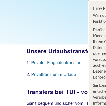
Ihre 
Wir nut
Funktio
Darüber
können 
Ihrem 
Daten [
Unsere Urlaubstransfers im
oder ne
vorzus
Privater Flughafentransfer
auch ei
Datensc
Privattransfer im Urlaub
Behörd
Sie kön
Transfers bei TUI - von Pri
entsche
Verarbe
Ganz bequem und sicher vom Flughafen ins
Informa