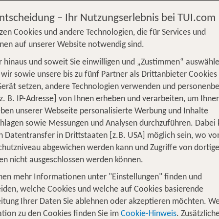
Entscheidung – Ihr Nutzungserlebnis bei TUI.com
zen Cookies und andere Technologien, die für Services und
nen auf unserer Website notwendig sind.
 hinaus und soweit Sie einwilligen und „Zustimmen“ auswähle
wir sowie unsere bis zu fünf Partner als Drittanbieter Cookies
Gerät setzen, andere Technologien verwenden und personenb
z. B. IP-Adresse] von Ihnen erheben und verarbeiten, um Ihne
 Überblick:
ben unserer Webseite personalisierte Werbung und Inhalte
chlagen sowie Messungen und Analysen durchzuführen. Dabei
Privattransfer bei TUI Pauschalreisen
n Datentransfer in Drittstaaten [z.B. USA] möglich sein, wo v
hutzniveau abgewichen werden kann und Zugriffe von dortig
Inkludierter Bustransfer
en nicht ausgeschlossen werden können.
nen mehr Informationen unter "Einstellungen" finden und
vattransfer über Bahntickets bis Flug
iden, welche Cookies und welche auf Cookies basierende
itung Ihrer Daten Sie ablehnen oder akzeptieren möchten. We
 Hotel: Bei vielen Pauschalreisen, die Du bei TUI buch
tion zu den Cookies finden Sie im
Cookie-Hinweis
. Zusätzlich