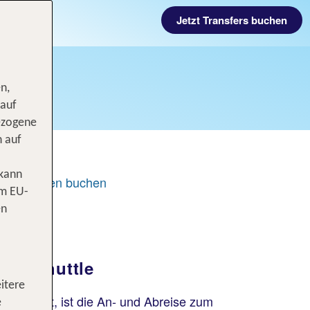
Jetzt Transfers buchen
n,
 auf
ezogene
n auf
 kann
Mietwagen buchen
om EU-
en
FAQ
hafenshuttle
itere
en kannst, ist die An- und Abreise zum
e