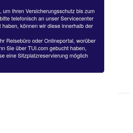
n, um Ihren Versicherungsschutz bis zum
itte telefonisch an unser Servicecenter
t haben, können wir diese innerhalb der
Ihr Reisebüro oder Onlineportal, worüber
enn Sie über TUI.com gebucht haben,
ise eine Sitzplatzreservierung möglich
Zu
Sei