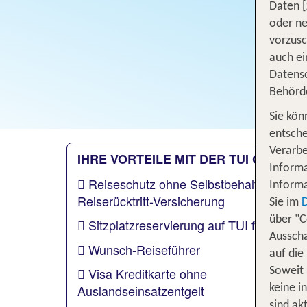
Daten [
oder ne
vorzus
auch ei
Datensc
Behörd
Sie kön
entsche
Verarbe
IHRE VORTEILE MIT DER TUI CARD
Informa
Reiseschutz ohne Selbstbehalt inklusiv
Informa
Reiserücktritt-Versicherung
Sie im
über "C
Sitzplatzreservierung auf TUI fly Flüge
Ausscha
Wunsch-Reiseführer
auf die
Visa Kreditkarte ohne
Soweit 
Auslandseinsatzentgelt
keine i
sind akt