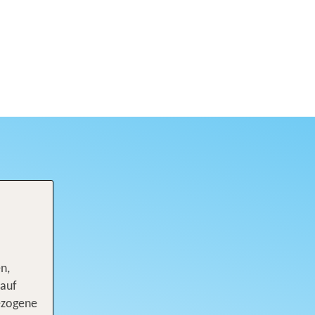
n,
 auf
ezogene