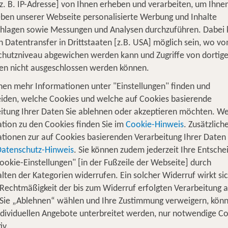
z. B. IP-Adresse] von Ihnen erheben und verarbeiten, um Ihne
ben unserer Webseite personalisierte Werbung und Inhalte
chlagen sowie Messungen und Analysen durchzuführen. Dabei
n Datentransfer in Drittstaaten [z.B. USA] möglich sein, wo v
hutzniveau abgewichen werden kann und Zugriffe von dortig
en nicht ausgeschlossen werden können.
nen mehr Informationen unter "Einstellungen" finden und
iden, welche Cookies und welche auf Cookies basierende
itung Ihrer Daten Sie ablehnen oder akzeptieren möchten. We
tion zu den Cookies finden Sie im
Cookie-Hinweis
. Zusätzlich
e
tionen zur auf Cookies basierenden Verarbeitung Ihrer Daten
Datenschutz-Hinweis
. Sie können zudem jederzeit Ihre Entsche
ookie-Einstellungen" [in der Fußzeile der Webseite] durch
n
lten der Kategorien widerrufen. Ein solcher Widerruf wirkt sic
 Rechtmäßigkeit der bis zum Widerruf erfolgten Verarbeitung a
Sie „Ablehnen“ wählen und Ihre Zustimmung verweigern, kön
Jetzt beantragen
ndividuellen Angebote unterbreitet werden, nur notwendige C
iv.