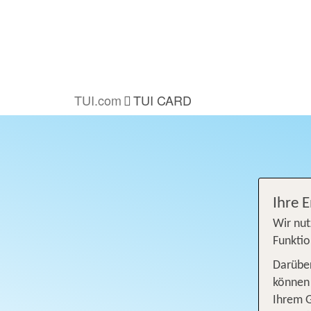
TUI.com
TUI CARD
Ihre 
Wir nut
Funktio
Darüber
können 
Ihrem 