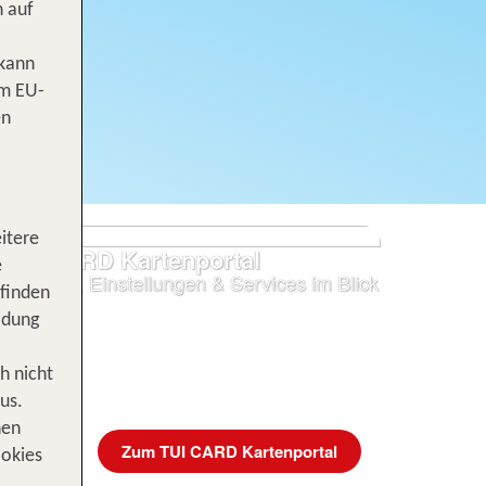
n auf
 kann
om EU-
en
itere
TUI CARD Kartenportal
e
Umsätze, Einstellungen & Services im Blick
 finden
idung
h nicht
us.
nen
Zum TUI CARD Kartenportal
ookies