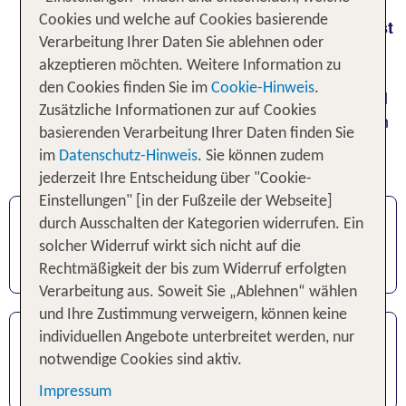
zwischendurch.
Mit dem TUI Gutschein
Cookies und welche auf Cookies basierende
verschenkst du garantiert ein Lächeln und wirst
Verarbeitung Ihrer Daten Sie ablehnen oder
zum Wunscherfüller.
akzeptieren möchten. Weitere Information zu
den Cookies finden Sie im
Cookie-Hinweis
.
Den Wert bestimmst du, Reiseziel
Gut zu wissen:
Zusätzliche Informationen zur auf Cookies
und Wunschdatum der Beschenkte. Der Gutschein
basierenden Verarbeitung Ihrer Daten finden Sie
ist 3 Jahre gültig & online oder im Reisebüro
im
Datenschutz-Hinweis
. Sie können zudem
einlösbar.
jederzeit Ihre Entscheidung über "Cookie-
Einstellungen" [in der Fußzeile der Webseite]
Online erstellen & sofort ausdrucken
durch Ausschalten der Kategorien widerrufen. Ein
Wert & Motiv des Gutscheins frei wählbar
solcher Widerruf wirkt sich nicht auf die
3 Jahre gültig
Rechtmäßigkeit der bis zum Widerruf erfolgten
Verarbeitung aus. Soweit Sie „Ablehnen“ wählen
und Ihre Zustimmung verweigern, können keine
auf TUI.com oder im Reisebüro einlösen
individuellen Angebote unterbreitet werden, nur
jederzeit online prüfbar
notwendige Cookies sind aktiv.
Gutschein FAQ
Impressum