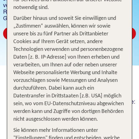
verschenken. Gutschein Vorlage ausdrucken,
notwendig sind.
Reisegutschein verschenken und ein Lächeln ins
Gesicht zaubern!
Darüber hinaus und soweit Sie einwilligen und
„Zustimmen“ auswählen, können wir sowie
TUI Gutschein kaufen
unsere bis zu fünf Partner als Drittanbieter
Cookies auf Ihrem Gerät setzen, andere
Technologien verwenden und personenbezogene
Daten [z. B. IP-Adresse] von Ihnen erheben und
verarbeiten, um Ihnen auf oder neben unserer
Webseite personalisierte Werbung und Inhalte
Verschenke ein Lächeln mit dem
vorzuschlagen sowie Messungen und Analysen
TUI Reisegutschein
durchzuführen. Dabei kann auch ein
Datentransfer in Drittstaaten [z.B. USA] möglich
Ein TUI Reisegutschein ist immer eine gute Idee:
sein, wo vom EU-Datenschutzniveau abgewichen
Egal, ob große Reise oder kleiner Wochenendtrip
werden kann und Zugriffe von dortigen Behörden
- mache deinen Lieben eine große Freude zu
nicht ausgeschlossen werden können.
Hochzeit, Geburtstag, Jubiläum, Valentinstag,
Sie können mehr Informationen unter
Ostern, Weihnachten oder einfach
"Einstellungen" finden und entscheiden, welche