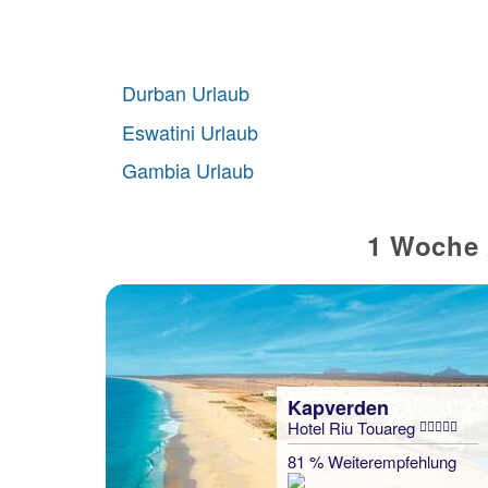
Durban Urlaub
Eswatini Urlaub
Gambia Urlaub
1 Woche 
Kapverden
Hotel Riu Touareg
Kapverden
Oásis White Hotel
81 % Weiterempfehlung
86 % Weiterempfehlung