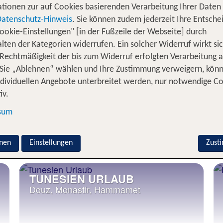
 freier Wildbahn zu erleben: egal, ob
Löwen, Giraffen od
tionen zur auf Cookies basierenden Verarbeitung Ihrer Daten
nd die Annehmlichkeiten Deines Hotels oder Deiner
Lod
Datenschutz-Hinweis
. Sie können zudem jederzeit Ihre Entsche
berührter Natur. Andererseits bist Du von Komfort wie P
ookie-Einstellungen" [in der Fußzeile der Webseite] durch
erte Ziele. Entdecke
, wo Du auf pulsierende S
lten der Kategorien widerrufen. Ein solcher Widerruf wirkt sic
Südafrika
afari aufbrechen kannst. Freue Dich auf die Weite
 Rechtmäßigkeit der bis zum Widerruf erfolgten Verarbeitung a
Nami
Sie „Ablehnen“ wählen und Ihre Zustimmung verweigern, kön
 einzigartigen Naturlandschaft. Treffe in
die
Tansania
Ma
ndividuellen Angebote unterbreitet werden, nur notwendige C
des Kontinents gibt es faszinierende Ziele zu entd
ten
iv.
estküste. All das ist Afrika und Du kannst den faszinie
ich um nichts kümmern und kannst im Urlaub Afrika in 
sum
Beliebte Reiseziele in Nordafrika
nen
Einstellungen
Zust
TUNESIEN URLAUB
Douz, Monastir, Hammamet