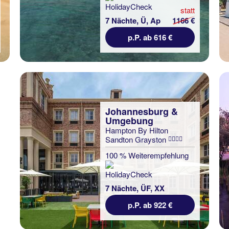
statt
7 Nächte, Ü, Ap
1166 €
p.P. ab 616 €
Johannesburg &
Umgebung
Hampton By Hilton
Sandton Grayston
100 % Weiterempfehlung
7 Nächte, ÜF, XX
p.P. ab 922 €