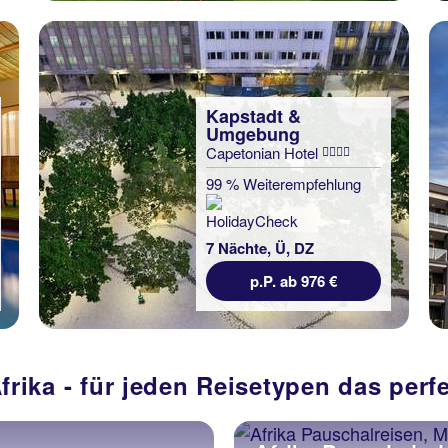
Kapstadt &
Umgebung
Capetonian Hotel
99 % Weiterempfehlung
7 Nächte, Ü, DZ
p.P. ab 976 €
frika - für jeden Reisetypen das per