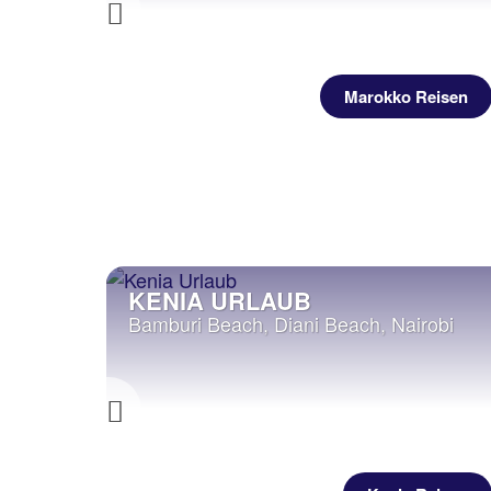
Previous
eisen
Marokko Reisen
URLAUB
KENIA URLAUB
Bamburi Beach, Diani Beach, Nairobi
Previous