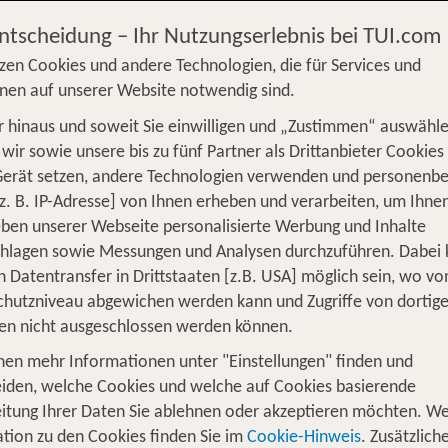
Entscheidung – Ihr Nutzungserlebnis bei TUI.com
zen Cookies und andere Technologien, die für Services und
nen auf unserer Website notwendig sind.
 hinaus und soweit Sie einwilligen und „Zustimmen“ auswähle
S
Flug
Ferienhaus
Mietwagen
Kreu
wir sowie unsere bis zu fünf Partner als Drittanbieter Cookies
Gerät setzen, andere Technologien verwenden und personenb
üge
Camper
Privattransfer
Zusatzleistun
z. B. IP-Adresse] von Ihnen erheben und verarbeiten, um Ihne
Von wo?
ben unserer Webseite personalisierte Werbung und Inhalte
Beliebig
chlagen sowie Messungen und Analysen durchzuführen. Dabei
n Datentransfer in Drittstaaten [z.B. USA] möglich sein, wo v
Wer reist mit?
hutzniveau abgewichen werden kann und Zugriffe von dortig
F
2 Erwachsene
en nicht ausgeschlossen werden können.
nen mehr Informationen unter "Einstellungen" finden und
rlaub 2026 - Einen faszinierenden Ko
iden, welche Cookies und welche auf Cookies basierende
itung Ihrer Daten Sie ablehnen oder akzeptieren möchten. We
erade im
erstrecken sich atemberaube
Süden des Landes
tion zu den Cookies finden Sie im
Cookie-Hinweis
. Zusätzlich