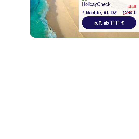
statt
7 Nächte, AI, DZ
1284 €
statt
7 Nächte, ÜF, DL
1212 €
p.P. ab 1111 €
p.P. ab 792 €