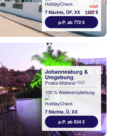
statt
7 Nächte, ÜF, XX
1322 €
p.P. ab 772 €
Johannesburg &
Umgebung
Protea Midrand
100 % Weiterempfehlung
7 Nächte, Ü, XX
p.P. ab 934 €