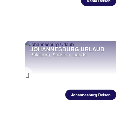
eisen
Kenia Reisen
JOHANNESBURG URLAUB
Boksburg, Sandton, Isando
Previous
eisen
Johannesburg Reisen