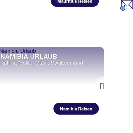
Mauritius Reisen
NAMIBIA URLAUB
SIM
Katima Mulilo, Otavi, Swakopmund
Victor
Next
Namibia Reisen