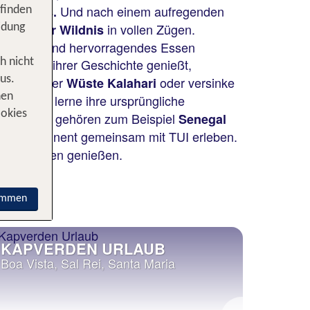
Und nach einem aufregenden
er Zebras.
 finden
in vollen Zügen.
ge in der Wildnis
idung
ools, Bars und hervorragendes Essen
tädte mit ihrer Geschichte genießt,
h nicht
us.
mit der
oder versinke
bias
Wüste Kalahari
nen
und lerne ihre ursprüngliche
ssai
ookies
ecken. Dazu gehören zum Beispiel
Senegal
renden Kontinent gemeinsam mit TUI erleben.
vollen Zügen genießen.
immen
KAPVERDEN URLAUB
SEN
Boa Vista, Sal Rei, Santa Maria
Dakar, 