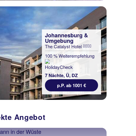
Johannesburg &
Umgebung
The Catalyst Hotel
100 % Weiterempfehlung
7 Nächte, Ü, DZ
p.P. ab 1001 €
fekte Angebot