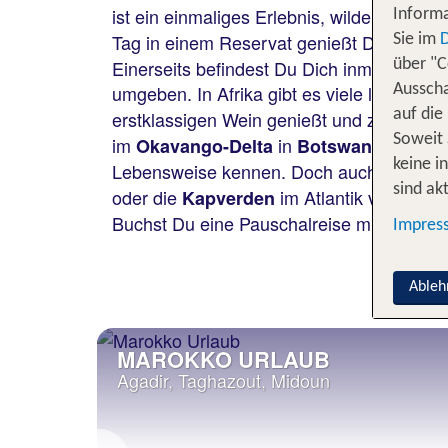
ist ein einmaliges Erlebnis, wilde Tiere in
Informa
Tag in einem Reservat genießt Du am Abe
Sie im
Einerseits befindest Du Dich inmitten un
über "C
umgeben. In Afrika gibt es viele lohnensw
Ausscha
erstklassigen Wein genießt und zu einer S
auf die
Soweit 
im
in
in einer
Okavango-Delta
Botswana
keine i
Lebensweise kennen. Doch auch im
Wes
sind akt
oder die
im Atlantik vor der W
Kapverden
Buchst Du eine Pauschalreise musst Du D
Impres
Ableh
MAROKKO URLAUB
Agadir, Taghazout, Midoun