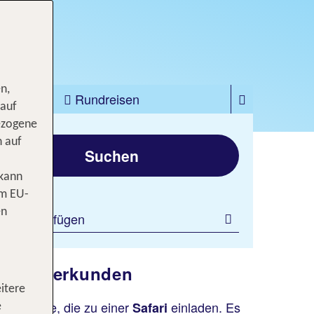
n,
zfahrten
Rundreisen
 auf
ezogene
gen
n auf
Suchen
 kann
om EU-
en
ilter hinzufügen
ntinent erkunden
itere
nde Ziele, die zu einer
einladen. Es
Safari
e