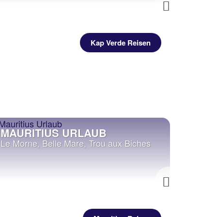
Next
Kap Verde Reisen
MAURITIUS URLAUB
LA R
Le Morne, Belle Mare, Trou aux Biches
Saint-G
Next