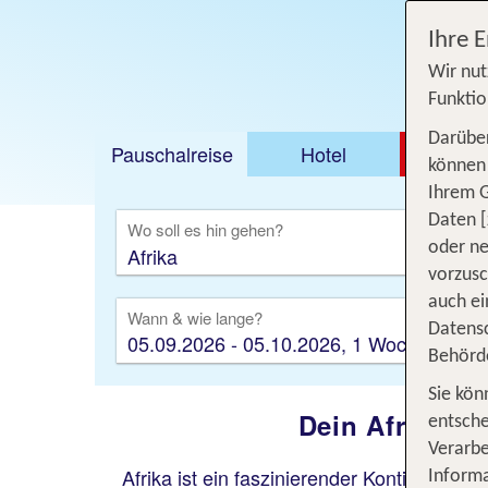
Ihre 
Wir nut
Funktio
Darüber
Pauschalreise
Hotel
DEAL
können 
Ihrem 
Ausfl
Daten [
Wo soll es hin gehen?
oder ne
vorzus
auch ei
Wann & wie lange?
Datensc
05.09.2026 - 05.10.2026, 1 Woche
Behörd
Sie kön
Dein Afrika U
entsche
Verarbe
Afrika ist ein faszinierender Kontinent. G
Informa