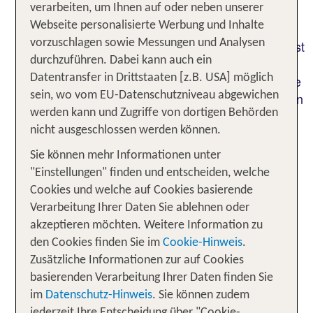
darin liegen, dass Du hier die Wahl hast zwischen
verarbeiten, um Ihnen auf oder neben unserer
einem besonders günstigen Strandurlaub oder
Webseite personalisierte Werbung und Inhalte
einem komfortablen Luxusurlaub. Vor allem aber ist
vorzuschlagen sowie Messungen und Analysen
Albanien ein gastfreundliches, landschaftlich
durchzuführen. Dabei kann auch ein
reizvolles Land mit einer bewegten Geschichte, die
Datentransfer in Drittstaaten [z.B. USA] möglich
es in unzähligen Sehenswürdigkeiten zu entdecken
sein, wo vom EU-Datenschutzniveau abgewichen
gilt. Du möchtest in Albanien auf den Spuren der
werden kann und Zugriffe von dortigen Behörden
Römer wandeln oder mehr über den
nicht ausgeschlossen werden können.
Nationalhelden Skanderbeg, albanisch:
Sie können mehr Informationen unter
Skënderbeu, und die Lebenswelt der Steinadler
"Einstellungen" finden und entscheiden, welche
erfahren? Oder soll es doch erst mal ein lässiger
Cookies und welche auf Cookies basierende
Strandurlaub in Durrës an der Adria sein? Feine
Verarbeitung Ihrer Daten Sie ablehnen oder
Sandstrände und eine ausgeprägte touristische
akzeptieren möchten. Weitere Information zu
Erschließung gehören zu den Annehmlichkeiten
den Cookies finden Sie im
Cookie-Hinweis
.
eines Durrës-Urlaubs in Albanien. Und auch die
Zusätzliche Informationen zur auf Cookies
Hauptstadt Tirana ist mit dem Mietwagen nur eine
basierenden Verarbeitung Ihrer Daten finden Sie
kurze Fahrt entfernt.
im
Datenschutz-Hinweis
. Sie können zudem
jederzeit Ihre Entscheidung über "Cookie-