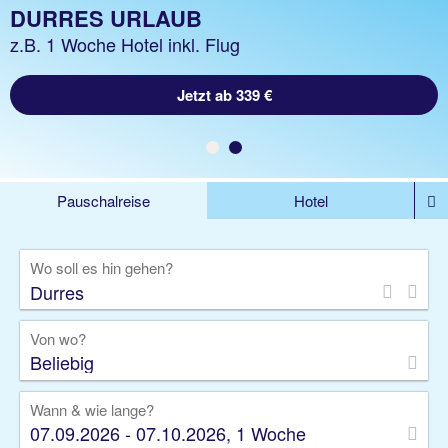
DURRES HOTELS
DURRES URLAUB
z.B. 1 Nacht ohne Flug
z.B. 1 Woche Hotel inkl. Flug
Jetzt ab 339 €
Jetzt ab 61 €
Pauschalreise
Hotel
DEALS
Flug
Ferienhaus
Mietwagen
Wo soll es hin gehen?
Kreuzfahrten
Rundreisen
Ausflüge
Camper
Privattransfer
Zusatzleistungen
Von wo?
Beliebig
Wann & wie lange?
07.09.2026 - 07.10.2026, 1 Woche