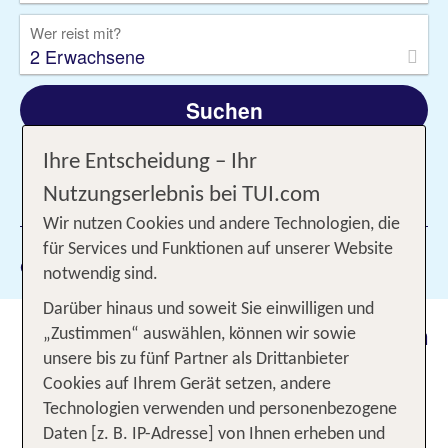
Wer reist mit?
2 Erwachsene
Suchen
Ihre Entscheidung – Ihr
Nutzungserlebnis bei TUI.com
1 Filter hinzugefügt
Wir nutzen Cookies und andere Technologien, die
für Services und Funktionen auf unserer Website
Gewählte Filter:
Durres
notwendig sind.
Darüber hinaus und soweit Sie einwilligen und
Urlaub in Durrës 2026: Urlaub an
„Zustimmen“ auswählen, können wir sowie
Albaniens schönsten Stränden
unsere bis zu fünf Partner als Drittanbieter
Cookies auf Ihrem Gerät setzen, andere
Albanien ist der aufsteigende Star unter den
Technologien verwenden und personenbezogene
Urlaubsländern an der Adriaküste. Ein Grund mag
Daten [z. B. IP-Adresse] von Ihnen erheben und