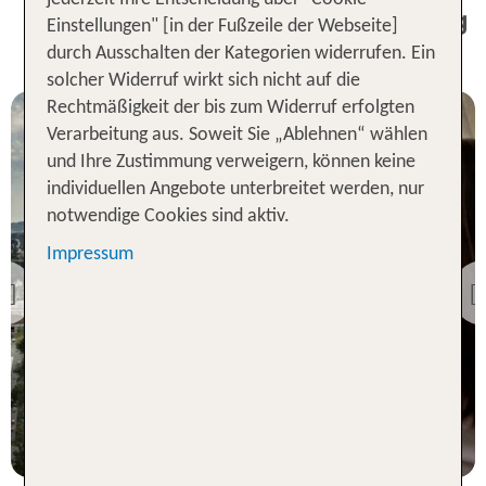
1 Woche Durrës Urlaub inkl. Flug
Einstellungen" [in der Fußzeile der Webseite]
- Unsere TOP Angebote
durch Ausschalten der Kategorien widerrufen. Ein
solcher Widerruf wirkt sich nicht auf die
Rechtmäßigkeit der bis zum Widerruf erfolgten
Verarbeitung aus. Soweit Sie „Ablehnen“ wählen
und Ihre Zustimmung verweigern, können keine
individuellen Angebote unterbreitet werden, nur
notwendige Cookies sind aktiv.
Impressum
Durrës
Tirana International
Previous
Durrës
100 % Weiterempfehlung
Hotel Chicago
statt
100 % Weiterempfehlung
7 Nächte, ÜF, DZ
851 €
statt
p.P. ab 636 €
7 Nächte, ÜF, XX
740 €
p.P. ab 525 €