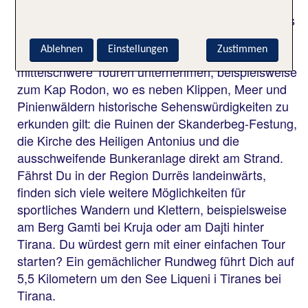
Dich an Deinem Urlaubsziel Durrës auch viel
bewegen? Die schönsten Wanderrouten Albaniens
findest Du in den Albanischen Alpen. Aber auch in
Ablehnen
Einstellungen
Zustimmen
der Region Durrës kannst Du einfache bis
mittelschwere Touren unternehmen, beispielsweise
zum Kap Rodon, wo es neben Klippen, Meer und
Pinienwäldern historische Sehenswürdigkeiten zu
erkunden gilt: die Ruinen der Skanderbeg-Festung,
die Kirche des Heiligen Antonius und die
ausschweifende Bunkeranlage direkt am Strand.
Fährst Du in der Region Durrës landeinwärts,
finden sich viele weitere Möglichkeiten für
sportliches Wandern und Klettern, beispielsweise
am Berg Gamti bei Kruja oder am Dajti hinter
Tirana. Du würdest gern mit einer einfachen Tour
starten? Ein gemächlicher Rundweg führt Dich auf
5,5 Kilometern um den See Liqueni i Tiranes bei
Tirana.