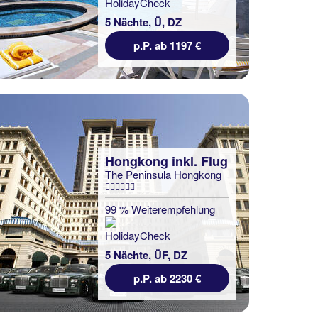
5 Nächte, Ü, DZ
p.P. ab 1197 €
Hongkong inkl. Flug
The Peninsula Hongkong
99 % Weiterempfehlung
5 Nächte, ÜF, DZ
p.P. ab 2230 €