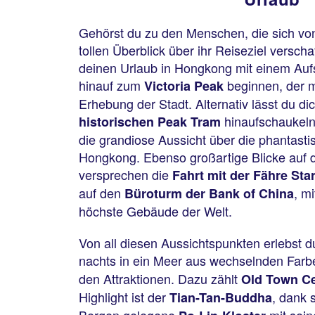
Gehörst du zu den Menschen, die sich vo
tollen Überblick über ihr Reiseziel versch
deinen Urlaub in Hongkong mit einem Aufs
hinauf zum
beginnen, der m
Victoria Peak
Erhebung der Stadt. Alternativ lässt du d
hinaufschaukeln
historischen Peak Tram
die grandiose Aussicht über die phantasti
Hongkong. Ebenso großartige Blicke auf d
versprechen die
Fahrt mit der Fähre Sta
auf den
, m
Büroturm der Bank of China
höchste Gebäude der Welt.
Von all diesen Aussichtspunkten erlebst d
nachts in ein Meer aus wechselnden Farb
den Attraktionen. Dazu zählt
Old Town Ce
Highlight ist der
, dank 
Tian-Tan-Buddha