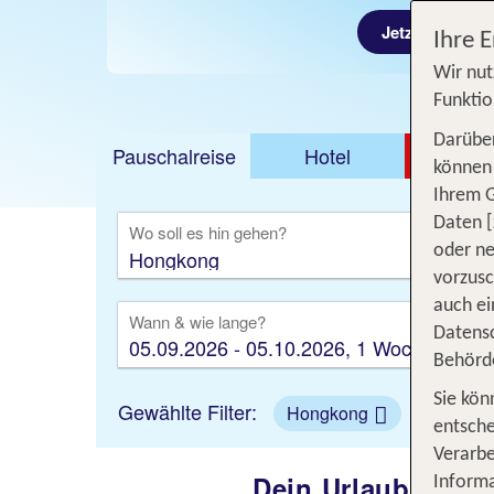
Jetzt ab 2784 
Ihre 
Wir nut
Funktio
Darüber
Pauschalreise
Hotel
DEAL
können 
Ihrem 
Ausfl
Daten [
Wo soll es hin gehen?
oder ne
vorzus
auch ei
Wann & wie lange?
Datensc
05.09.2026 - 05.10.2026, 1 Woche
Behörd
Sie kön
Gewählte Filter:
Hongkong
entsche
Verarbe
Dein Urlaub in Ho
Informa