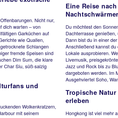
Eine Reise nach
Nachtschwärme
 Offenbarungen. Nicht nur,
f dich warten – von
Du möchtest den Sonnenu
elfältigen Garküchen auf
Dachterrasse genießen,
erichte wie Quallen,
Dann bist du in einer de
 getrocknete Schlangen
Anschließend kannst du 
iger fremde Speisen sind
Lokale ausprobieren. Wei
aschen Dim Sum, die klare
Livemusik, preisgekrönte
 Char Siu, süß-salzig
Jazz und Rock bis zu Blu
dargeboten werden. Im M
Ausgehviertel Soho, Wa
lturfans und
Tropische Natur
erleben
ruckenden Wolkenkratzern,
Harbour mit seinem
Hongkong ist viel mehr a