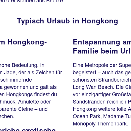
en drei Statuen aus Bronze.
Typisch Urlaub in Hongkong
 im Hongkong-
Entspannung am
Familie beim Ur
 hohe Bedeutung. In
Eine Metropole der Super
n Jade, der als Zeichen für
begeistert – auch das g
n schimmernde
schönsten Strandbereich
na gewonnen und galt als
Long Wan Beach. Die St
en Hongkongs findest du
vor einzigartiger Großst
chmuck, Amulette oder
Sandstränden reichlich P
parente Steine – und
Hongkong weitere tolle A
lschen.
Ocean Park, Madame Tus
Monopoly-Themenpark.
rlebe exotische