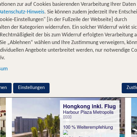
tionen zur auf Cookies basierenden Verarbeitung Ihrer Daten
rn und paradiesische Strände erleben? Dann solltest 
Datenschutz-Hinweis
. Sie können zudem jederzeit Ihre Entsche
iedelte, hochmoderne asiatische Metropole. Die einstige 
ookie-Einstellungen" [in der Fußzeile der Webseite] durch
einer zerklüfteten Halbinsel an der Küste Südchinas. Un
lten der Kategorien widerrufen. Ein solcher Widerruf wirkt sic
hr als sieben Millionen Menschen zu Hause sind. Hongko
 Rechtmäßigkeit der bis zum Widerruf erfolgten Verarbeitung a
grünen Naturparks voller exotischer Pflanzen und gran
Sie „Ablehnen“ wählen und Ihre Zustimmung verweigern, kön
nd lass dich per Flug entführen in eine asiatische Metro
ndividuellen Angebote unterbreitet werden, nur notwendige C
iv.
ngkong Urlaub inkl. Flug - Unsere 
sum
nen
Einstellungen
Zust
Hongkong inkl. Flug
Harbour Plaza Metropolis
100 % Weiterempfehlung