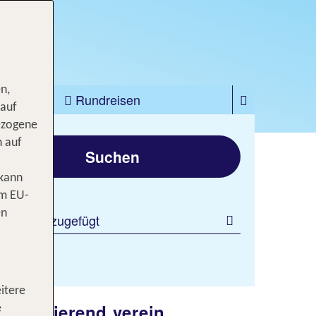
Jetzt ab 1820 €
n,
zfahrten
Rundreisen
 auf
ezogene
gen
n auf
Suchen
 kann
om EU-
en
 Filter hinzugefügt
itere
faszinierend verein
e