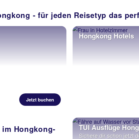
ongkong - für jeden Reisetyp das per
Hongkong Hotels
Jetzt buchen
TUI Ausflüge Hon
n im Hongkong-
Sichere dir schon jetzt d