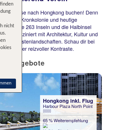
 finden
du eine Reise nach Hongkong buchen! Denn
idung
britische Kronkolonie und heutige
glaubliche 263 Inseln und die Halbinsel
h nicht
ng fasziniert mit Architektur, Kultur und
us.
diosen Küstenlandschaften. Schau dir bei
nen
pole voller reizvoller Kontraste.
ookies
TOP Angebote
immen
Hongkong inkl. Flug
Harbour Plaza North Point
65 % Weiterempfehlung