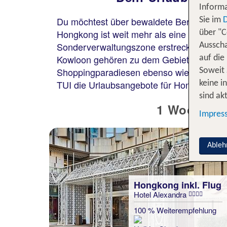
Informa
Du möchtest über bewaldete Berge wande
Sie im
Hongkong ist weit mehr als eine dicht bes
über "C
Sonderverwaltungszone erstreckt sich auf 
Ausscha
Kowloon gehören zu dem Gebiet, in dem me
auf die
Shoppingparadiesen ebenso wie mit üppig 
Soweit 
TUI die Urlaubsangebote für Hongkong an u
keine i
sind akt
1 Woche Ho
Impres
Ableh
Hongkong inkl. Flug
Hotel Alexandra
100 % Weiterempfehlung