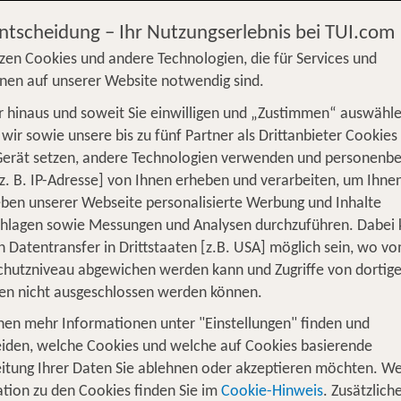
€
Entscheidung – Ihr Nutzungserlebnis bei TUI.com
zen Cookies und andere Technologien, die für Services und
nen auf unserer Website notwendig sind.
 hinaus und soweit Sie einwilligen und „Zustimmen“ auswähle
S
Flug
Ferienhaus
Mietwagen
Kreu
wir sowie unsere bis zu fünf Partner als Drittanbieter Cookies
Gerät setzen, andere Technologien verwenden und personenb
üge
Camper
Privattransfer
Zusatzleistun
z. B. IP-Adresse] von Ihnen erheben und verarbeiten, um Ihne
Von wo?
ben unserer Webseite personalisierte Werbung und Inhalte
Beliebig
chlagen sowie Messungen und Analysen durchzuführen. Dabei
n Datentransfer in Drittstaaten [z.B. USA] möglich sein, wo v
Wer reist mit?
hutzniveau abgewichen werden kann und Zugriffe von dortig
1
2 Erwachsene
en nicht ausgeschlossen werden können.
nen mehr Informationen unter "Einstellungen" finden und
iden, welche Cookies und welche auf Cookies basierende
itung Ihrer Daten Sie ablehnen oder akzeptieren möchten. We
ngkong 2026: Moderne und Tradition 
tion zu den Cookies finden Sie im
Cookie-Hinweis
. Zusätzlich