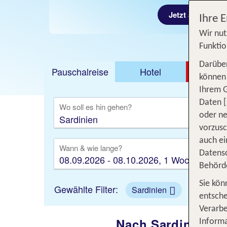
Jetzt ab 220 €
Ihre 
Wir nut
Funktio
Darüber
Pauschalreise
Hotel
DEAL
können 
Ihrem 
Ausfl
Daten [
Wo soll es hin gehen?
oder ne
vorzus
auch ei
Wann & wie lange?
Datensc
08.09.2026 - 08.10.2026, 1 Woche
Behörd
Sie kön
Gewählte Filter:
Sardinien
entsche
Verarbe
Nach Sardinien in
Informa