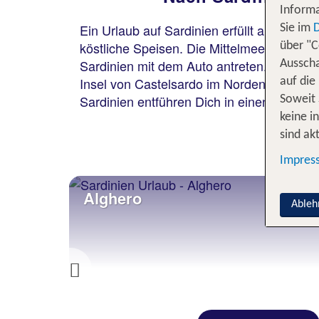
Informa
Ein Urlaub auf Sardinien erfüllt alles: tü
Sie im
köstliche Speisen. Die Mittelmeerinsel e
über "C
Sardinien mit dem Auto antreten. Fähren v
Ausscha
Insel von Castelsardo im Norden bis zur I
auf die
Sardinien entführen Dich in einen Teil Itali
Soweit 
keine i
sind akt
Impres
Alghero
Ableh
Previous