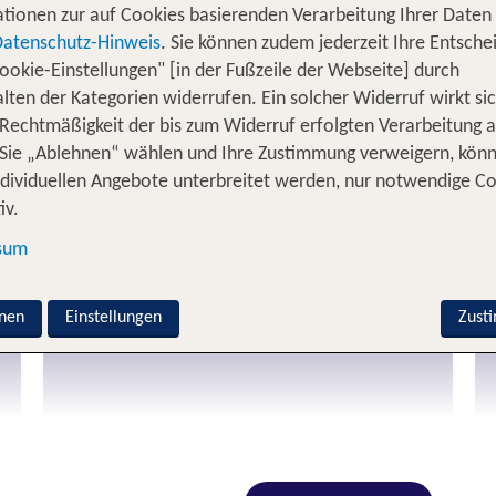
tionen zur auf Cookies basierenden Verarbeitung Ihrer Daten
rkisfarbenes Wasser, endlose Sandstrände, faszinierende 
Datenschutz-Hinweis
. Sie können zudem jederzeit Ihre Entsche
rreichst Du am schnellsten per Flug auf dem Flughafen O
ookie-Einstellungen" [in der Fußzeile der Webseite] durch
erbinden das Eiland mit dem Festland. So bist Du auch g
lten der Kategorien widerrufen. Ein solcher Widerruf wirkt sic
nselhauptstadt Cagliari im Süden. Ganz gleich, wie die A
 Rechtmäßigkeit der bis zum Widerruf erfolgten Verarbeitung a
ens, der vor Vielfalt und Schönheit nur so strotzt.
Sie „Ablehnen“ wählen und Ihre Zustimmung verweigern, kön
ndividuellen Angebote unterbreitet werden, nur notwendige C
iv.
Beliebte Ferienorte auf Sardinien
sum
Cagliari
nen
Einstellungen
Zust