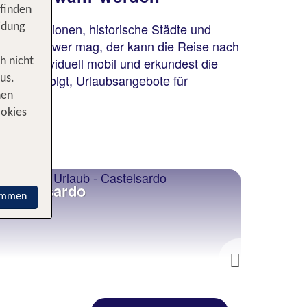
 finden
Felsformationen, historische Städte und
idung
lbia. Doch wer mag, der kann die Reise nach
anz individuell mobil und erkundest die
h nicht
nreise erfolgt, Urlaubsangebote für
us.
nen
ookies
Castelsardo
Olbia
immen
Next