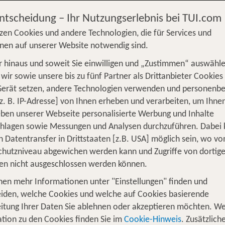
Entscheidung – Ihr Nutzungserlebnis bei TUI.com
zen Cookies und andere Technologien, die für Services und
nen auf unserer Website notwendig sind.
 hinaus und soweit Sie einwilligen und „Zustimmen“ auswähle
S
Flug
Ferienhaus
Mietwagen
Kreu
wir sowie unsere bis zu fünf Partner als Drittanbieter Cookies
Gerät setzen, andere Technologien verwenden und personenb
üge
Camper
Privattransfer
Zusatzleistun
z. B. IP-Adresse] von Ihnen erheben und verarbeiten, um Ihne
Von wo?
ben unserer Webseite personalisierte Werbung und Inhalte
Beliebig
chlagen sowie Messungen und Analysen durchzuführen. Dabei
n Datentransfer in Drittstaaten [z.B. USA] möglich sein, wo v
Wer reist mit?
hutzniveau abgewichen werden kann und Zugriffe von dortig
1
2 Erwachsene
en nicht ausgeschlossen werden können.
nen mehr Informationen unter "Einstellungen" finden und
iden, welche Cookies und welche auf Cookies basierende
itung Ihrer Daten Sie ablehnen oder akzeptieren möchten. We
 den Urlaub: mit TUI hinfliegen, wo
tion zu den Cookies finden Sie im
Cookie-Hinweis
. Zusätzlich