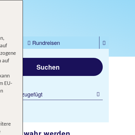
Jetzt ab 1825 €
n,
zfahrten
Rundreisen
 auf
ezogene
gen
n auf
Suchen
 kann
om EU-
en
 Filter hinzugefügt
itere
 Träume wahr werden
e