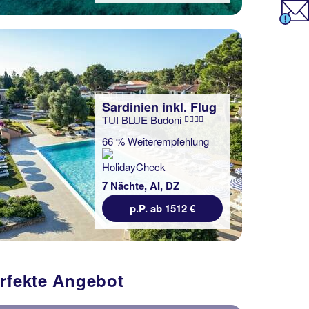
Sardinien inkl. Flug
TUI BLUE Budoni
66 % Weiterempfehlung
7 Nächte, AI, DZ
p.P. ab 1512 €
erfekte Angebot