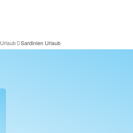
 Urlaub
Sardinien Urlaub
S
S
z.