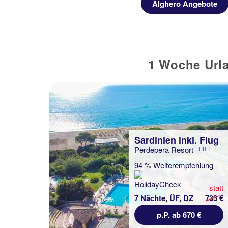
ebote
Alghero Angebote
1 Woche Urla
Sardinien inkl. Flug
Perdepera Resort
94 % Weiterempfehlung
statt
7 Nächte, ÜF, DZ
733 €
p.P. ab 670 €