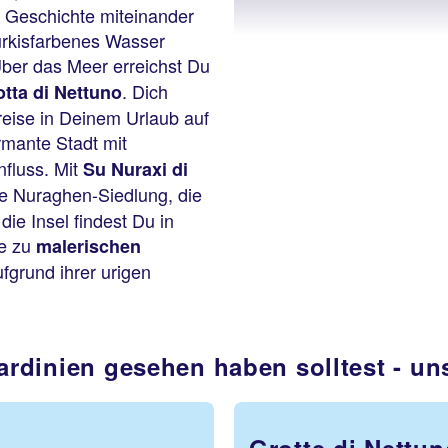
d Geschichte miteinander
ürkisfarbenes Wasser
Über das Meer erreichst Du
. Dich
tta di Nettuno
reise in Deinem Urlaub auf
rmante Stadt mit
nfluss. Mit
Su Nuraxi di
he Nuraghen-Siedlung, die
ie Insel findest Du in
ie zu
malerischen
fgrund ihrer urigen
ardinien gesehen haben solltest - u