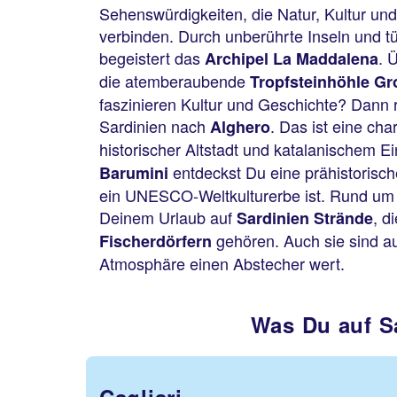
Sehenswürdigkeiten, die Natur, Kultur un
verbinden. Durch unberührte Inseln und t
begeistert das
. 
Archipel La Maddalena
die atemberaubende
Tropfsteinhöhle Gro
faszinieren Kultur und Geschichte? Dann 
Sardinien nach
. Das ist eine cha
Alghero
historischer Altstadt und katalanischem Ei
entdeckst Du eine prähistorisc
Barumini
ein UNESCO-Weltkulturerbe ist. Rund um d
Deinem Urlaub auf
, d
Sardinien Strände
gehören. Auch sie sind au
Fischerdörfern
Atmosphäre einen Abstecher wert.
Was Du auf S