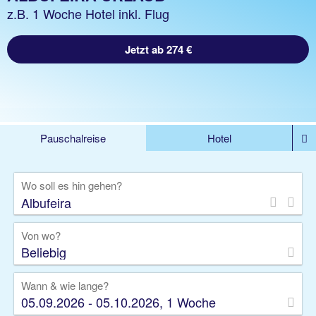
z.B. 1 Woche Hotel inkl. Flug
Jetzt ab 274 €
Pauschalreise
Hotel
DEALS
Flug
Ferienhaus
Mietwagen
Wo soll es hin gehen?
Kreuzfahrten
Rundreisen
Ausflüge
Camper
Privattransfer
Zusatzleistungen
Von wo?
Beliebig
Wann & wie lange?
05.09.2026 - 05.10.2026, 1 Woche