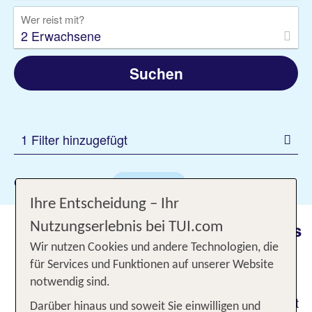
Wer reist mit?
2 Erwachsene
Suchen
1 Filter hinzugefügt
Gewählte Filter:
Albufeira
Ihre Entscheidung – Ihr
Historisches Fischerdorf am Puls
Nutzungserlebnis bei TUI.com
der Zeit: Albufeira Urlaub 2026
Wir nutzen Cookies und andere Technologien, die
für Services und Funktionen auf unserer Website
Wenn die Sonne an deinem Reiseziel Albufeira
notwendig sind.
langsam hinter dem Horizont verschwindet, flammt
Darüber hinaus und soweit Sie einwilligen und