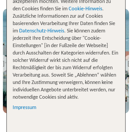
akzeptieren möchten. Weitere Information zu
den Cookies finden Sie im
Cookie-Hinweis
.
Zusätzliche Informationen zur auf Cookies
basierenden Verarbeitung Ihrer Daten finden Sie
im
Datenschutz-Hinweis
. Sie können zudem
jederzeit Ihre Entscheidung über "Cookie-
Einstellungen" [in der Fußzeile der Webseite]
durch Ausschalten der Kategorien widerrufen. Ein
Algarve
solcher Widerruf wirkt sich nicht auf die
Hotel Baltum
Previous
Rechtmäßigkeit der bis zum Widerruf erfolgten
100 % Weiterempfehlung
Verarbeitung aus. Soweit Sie „Ablehnen“ wählen
und Ihre Zustimmung verweigern, können keine
statt
7 Nächte, Ü, DZ
564 €
individuellen Angebote unterbreitet werden, nur
notwendige Cookies sind aktiv.
p.P. ab 399 €
Impressum