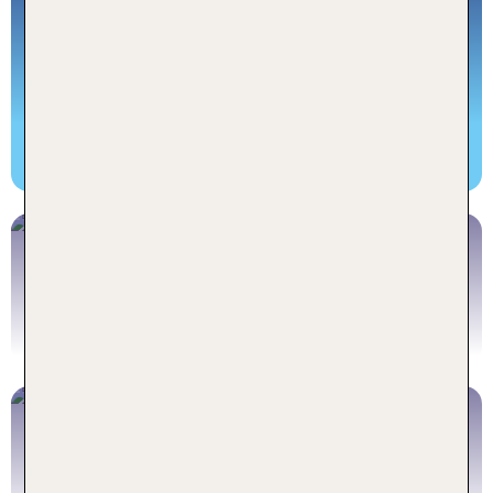
Flüge Portugal
Portugal Flug buchen
Mietwagen Albufeira
Albufeira Mietwagen buchen
Ausflüge und Aktivitäten Albufeira