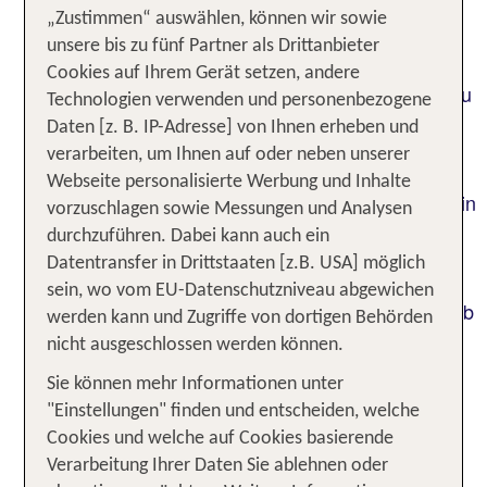
das Herz des alten Fischerdorfes in warmen
„Zustimmen“ auswählen, können wir sowie
Farbtönen auf. Jung und Alt stehen für einen
unsere bis zu fünf Partner als Drittanbieter
Moment still beieinander, bevor der Ort zu neuer
Cookies auf Ihrem Gerät setzen, andere
Geschäftigkeit erwacht. Denn jetzt heißt es, sich zu
Technologien verwenden und personenbezogene
entscheiden: Gehst du traditionell essen in der
Daten [z. B. IP-Adresse] von Ihnen erheben und
Altstadt oder feiern in der Neustadt? Spielst du
verarbeiten, um Ihnen auf oder neben unserer
noch eine Runde mit den Kindern oder planst du
Webseite personalisierte Werbung und Inhalte
einen Strandspaziergang im Mondschein? Urlaub in
vorzuschlagen sowie Messungen und Analysen
Albufeira ist Abwechslung pur. Und weil Familien
durchzuführen. Dabei kann auch ein
hier ebenso willkommen sind wie Singles, Golfer,
Datentransfer in Drittstaaten [z.B. USA] möglich
Wassersportler, Traumtänzer, Sonnenanbeter und
sein, wo vom EU-Datenschutzniveau abgewichen
junge Menschen in Feierlaune, findest du im Urlaub
werden kann und Zugriffe von dortigen Behörden
an der portugiesischen Algarve zum besten Preis
nicht ausgeschlossen werden können.
genau die Angebote, die zu dir und deinen
Sie können mehr Informationen unter
Urlaubswünschen passen.
"Einstellungen" finden und entscheiden, welche
1 Woche Albufeira Urlaub inkl.
Cookies und welche auf Cookies basierende
Verarbeitung Ihrer Daten Sie ablehnen oder
Flug - Unsere TOP Angebote