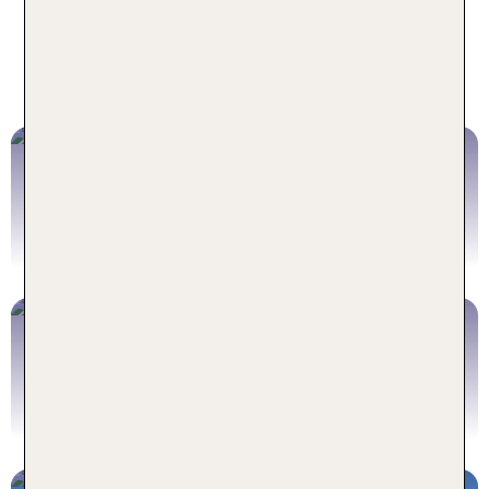
Urlaub in Albufeira 2026 - für
jeden Reisetypen das perfekte
Angebot
Pauschalreisen Albufeira
Albufeira Pauschalreise buchen
Hotels Albufeira
Albufeira Hotel buchen