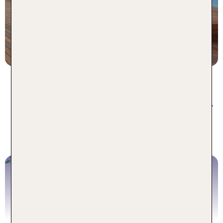
statt
7 Nächte, Ü, DZ
635 €
p.P. ab 607 €
Urlaub an der Costa del Sol - für
jeden Reisetyp das perfekte
Angebot
Pauschalreise Costa del Sol
Jetzt buchen