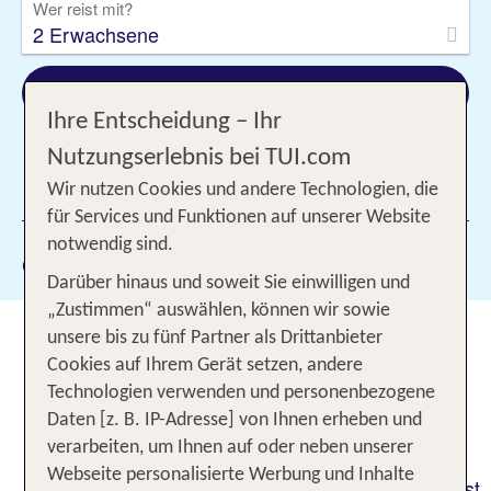
Wer reist mit?
2 Erwachsene
Suchen
Ihre Entscheidung – Ihr
Nutzungserlebnis bei TUI.com
Wir nutzen Cookies und andere Technologien, die
1 Filter hinzugefügt
für Services und Funktionen auf unserer Website
notwendig sind.
Gewählte Filter:
Costa del Sol
Darüber hinaus und soweit Sie einwilligen und
„Zustimmen“ auswählen, können wir sowie
An die Costa del Sol im Urlaub
unsere bis zu fünf Partner als Drittanbieter
2026: Strandferien unter der
Cookies auf Ihrem Gerät setzen, andere
Technologien verwenden und personenbezogene
Sonne Andalusiens
Daten [z. B. IP-Adresse] von Ihnen erheben und
verarbeiten, um Ihnen auf oder neben unserer
Du magst es warm, liebst den mediterranen
Webseite personalisierte Werbung und Inhalte
Charme und badest gerne im Mittelmeer? Dann bist