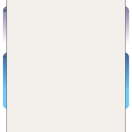
Hotels Costa del Sol
Jetzt buchen
Andalusien Rundreisen
Individuell reisen!
Andalusien Rundreisen
Top-Sehenswürdigkeiten an der