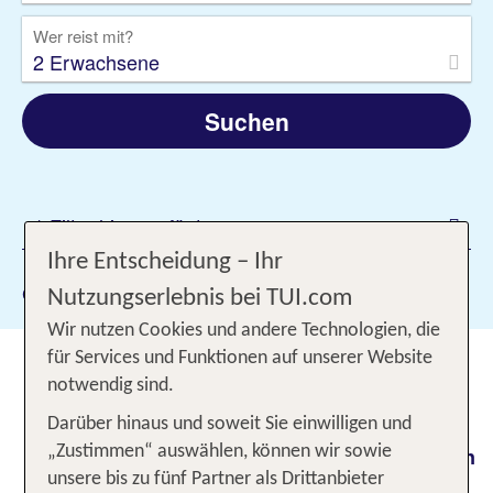
Wer reist mit?
2 Erwachsene
Suchen
1 Filter hinzugefügt
Ihre Entscheidung – Ihr
Gewählte Filter:
Mijas
Nutzungserlebnis bei TUI.com
Wir nutzen Cookies und andere Technologien, die
für Services und Funktionen auf unserer Website
Urlaub in Mijas zwischen dem
notwendig sind.
blauen Meer und den Bergen
Darüber hinaus und soweit Sie einwilligen und
Du möchtest Deinen
gerne
Urlaub
in
malerischen
„Zustimmen“ auswählen, können wir sowie
verbringen? Dann nutze die
unsere bis zu fünf Partner als Drittanbieter
Ambiente