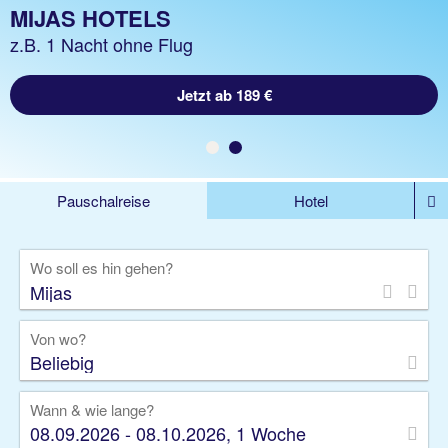
MIJAS URLAUB
MIJAS HOTELS
z.B. 1 Woche Hotel inkl. Flug
z.B. 1 Nacht ohne Flug
Jetzt ab 667 €
Jetzt ab 189 €
Pauschalreise
Hotel
DEALS
Flug
Ferienhaus
Mietwagen
Wo soll es hin gehen?
Kreuzfahrten
Rundreisen
Ausflüge
Camper
Privattransfer
Zusatzleistungen
Von wo?
Beliebig
Wann & wie lange?
08.09.2026 - 08.10.2026, 1 Woche