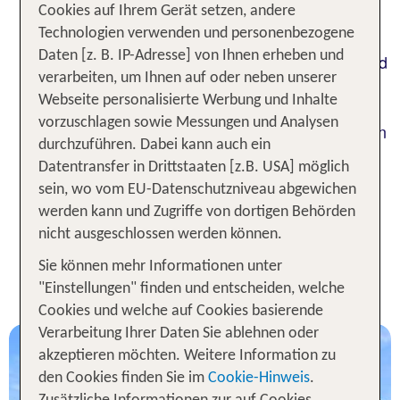
Cookies auf Ihrem Gerät setzen, andere
Urlaubsangebote für Mijas in Spanien und buche
Technologien verwenden und personenbezogene
Deine Ferien in einem der
weißen Dörfer
Daten [z. B. IP-Adresse] von Ihnen erheben und
Andalusiens. Die im
erbauten und
maurischen Stil
verarbeiten, um Ihnen auf oder neben unserer
im
mit Blumen geschmückten Häuser
Webseite personalisierte Werbung und Inhalte
Mijas Pueblo schmiegen
historischen Zentrum
vorzuschlagen sowie Messungen und Analysen
sich in einer Höhe von mehr als 400 Metern eng an
durchzuführen. Dabei kann auch ein
den Hang der dahinter liegenden Bergkette. Du
Datentransfer in Drittstaaten [z.B. USA] möglich
genießt von dort die Aussicht auf das Mittelmeer
sein, wo vom EU-Datenschutzniveau abgewichen
und die Costa del Sol mit ihren herrlichen
werden kann und Zugriffe von dortigen Behörden
Stränden.
nicht ausgeschlossen werden können.
Unsere TOP Angebote für 1
Sie können mehr Informationen unter
Woche in Mijas inkl. Flug
"Einstellungen" finden und entscheiden, welche
Cookies und welche auf Cookies basierende
Verarbeitung Ihrer Daten Sie ablehnen oder
akzeptieren möchten. Weitere Information zu
den Cookies finden Sie im
Cookie-Hinweis
.