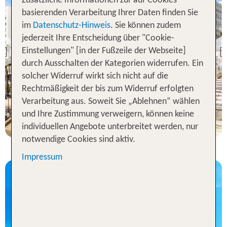
Zusätzliche Informationen zur auf Cookies
basierenden Verarbeitung Ihrer Daten finden Sie
im
Datenschutz-Hinweis
. Sie können zudem
Mijas inkl. Flug
jederzeit Ihre Entscheidung über "Cookie-
Riu Palace Nautilus
Einstellungen" [in der Fußzeile der Webseite]
Previous
92 % Weiterempfehlung
durch Ausschalten der Kategorien widerrufen. Ein
solcher Widerruf wirkt sich nicht auf die
statt
Rechtmäßigkeit der bis zum Widerruf erfolgten
7 Nächte, HP, DZ
733 €
Verarbeitung aus. Soweit Sie „Ablehnen“ wählen
p.P. ab 667 €
und Ihre Zustimmung verweigern, können keine
individuellen Angebote unterbreitet werden, nur
notwendige Cookies sind aktiv.
Impressum