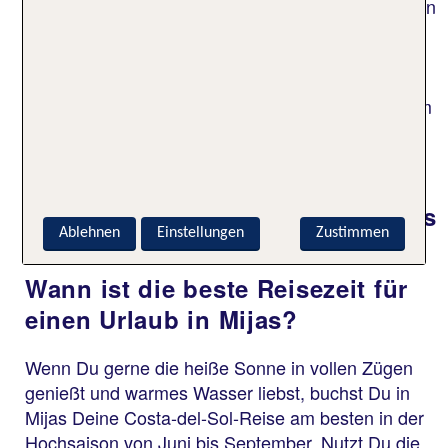
Sandhindernissen. Auf dem Gelände einer früheren
Avocado-Finca befindet sich der von zwei Flüssen
umrahmte und von einem Bach durchflossene
Golfclub Santana. Darüber hinaus bietet das
Reiseziel Mijas weitere Golfplätze mit individuellem
Charme. Um Dich bei Laune zu halten, finden in
manchen Anlagen spannende Wettkämpfe statt.
Häufige Fragen zu Urlaub in Mijas
Ablehnen
Einstellungen
Zustimmen
Wann ist die beste Reisezeit für
einen Urlaub in Mijas?
Wenn Du gerne die heiße Sonne in vollen Zügen
genießt und warmes Wasser liebst, buchst Du in
Mijas Deine Costa-del-Sol-Reise am besten in der
Hochsaison von Juni bis September. Nutzt Du die