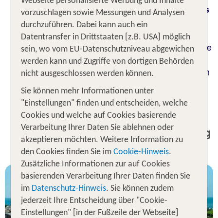
Webseite personalisierte Werbung und Inhalte
,
und ein
Strände
imposante Berge
mediterranes
vorzuschlagen sowie Messungen und Analysen
mit viel Sonnenschein. Neben der
Klima
durchzuführen. Dabei kann auch ein
kannst Du außerdem
traumhaften Landschaft
Datentransfer in Drittstaaten [z.B. USA] möglich
entdecken und unvergessliche
historische Stätten
sein, wo vom EU-Datenschutzniveau abgewichen
Abenteuer erleben. Der kleine Ort liegt an der
werden kann und Zugriffe von dortigen Behörden
türkischen Riviera zwischen Antalya und Alanya im
nicht ausgeschlossen werden können.
Bezirk Manavgat. Die gut ausgestatteten Hotels
Sie können mehr Informationen unter
befinden sich direkt am Meer und bieten Dir jede
"Einstellungen" finden und entscheiden, welche
Menge Komfort für einen entspannten Urlaub.
Cookies und welche auf Cookies basierende
Verarbeitung Ihrer Daten Sie ablehnen oder
1 Woche Colakli Urlaub inkl. Flug
akzeptieren möchten. Weitere Information zu
- Unsere TOP Angebote
den Cookies finden Sie im
Cookie-Hinweis
.
Zusätzliche Informationen zur auf Cookies
basierenden Verarbeitung Ihrer Daten finden Sie
im
Datenschutz-Hinweis
. Sie können zudem
jederzeit Ihre Entscheidung über "Cookie-
Einstellungen" [in der Fußzeile der Webseite]