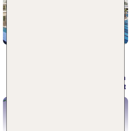
93 % Weiterempfehlung
statt
7 Nächte, AI, DZ
721 €
p.P. ab 564 €
Urlaub in Colakli 2026 - für jeden
Reisetypen das perfekte Angebot
Colakli Pauschalreisen
Jetzt buchen