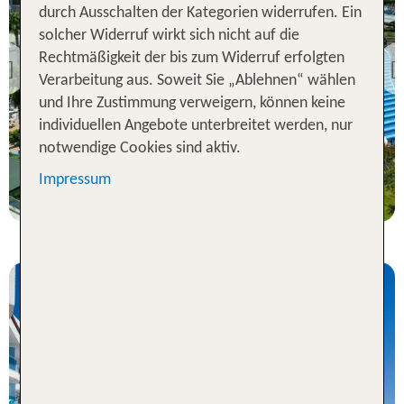
durch Ausschalten der Kategorien widerrufen. Ein
Colakli
solcher Widerruf wirkt sich nicht auf die
TUI MAGIC LIFE
Rechtmäßigkeit der bis zum Widerruf erfolgten
Jacaranda
Previous
Verarbeitung aus. Soweit Sie „Ablehnen“ wählen
92 % Weiterempfehlung
und Ihre Zustimmung verweigern, können keine
individuellen Angebote unterbreitet werden, nur
statt
7 Nächte, AI, DZ
780 €
notwendige Cookies sind aktiv.
p.P. ab 618 €
Impressum