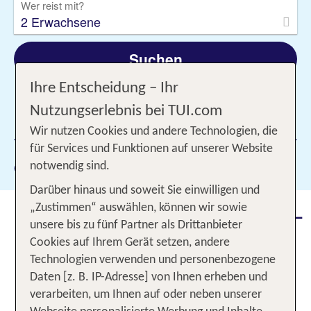
Wer reist mit?
2 Erwachsene
Suchen
Ihre Entscheidung – Ihr
Nutzungserlebnis bei TUI.com
1 Filter hinzugefügt
Wir nutzen Cookies und andere Technologien, die
für Services und Funktionen auf unserer Website
Gewählte Filter:
notwendig sind.
Çolakli
Darüber hinaus und soweit Sie einwilligen und
„Zustimmen“ auswählen, können wir sowie
Ein Paradies für Sonnenanbeter –
unsere bis zu fünf Partner als Drittanbieter
Urlaub in Colakli 2026
Cookies auf Ihrem Gerät setzen, andere
Technologien verwenden und personenbezogene
Bist Du auf der Suche nach einem Urlaubsort am
Daten [z. B. IP-Adresse] von Ihnen erheben und
wunderschönen
? Dann ist Colakli das
Mittelmeer
verarbeiten, um Ihnen auf oder neben unserer
Reiseziel für Dich! Hier erwarten Dich
traumhafte