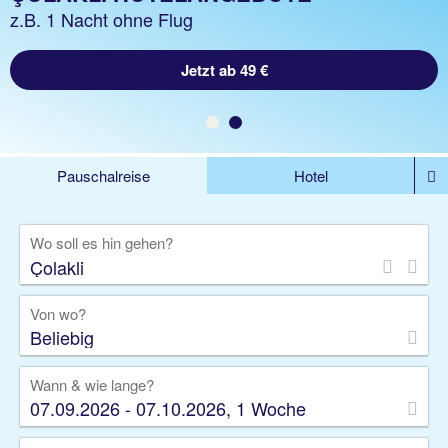
z.B. 1 Woche Hotel inkl. Flug
z.B. 1 Nacht ohne Flug
Jetzt ab 618 €
Jetzt ab 49 €
Pauschalreise
Hotel
DEALS
Flug
Ferienhaus
Mietwagen
Wo soll es hin gehen?
Kreuzfahrten
Rundreisen
Ausflüge
Camper
Privattransfer
Zusatzleistungen
Von wo?
Beliebig
Wann & wie lange?
07.09.2026 - 07.10.2026, 1 Woche