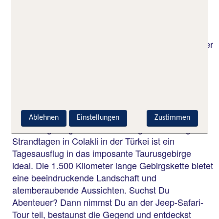
Kinder werden es lieben! Zudem ist der flach
abfallende Strand hervorragend für kleine Kinder
geeignet. Hier können die Kids nach Lust und
Laune im Meer planschen, Sandburgen bauen oder
sich auf dem Spielplatz austoben.
Entdecke die Bergwelt in Deinem
Colakli Urlaub
Ablehnen
Einstellungen
Zustimmen
Für eine gelungene Abwechslung zu den langen
Strandtagen in Colakli in der Türkei ist ein
Tagesausflug in das imposante Taurusgebirge
ideal. Die 1.500 Kilometer lange Gebirgskette bietet
eine beeindruckende Landschaft und
atemberaubende Aussichten. Suchst Du
Abenteuer? Dann nimmst Du an der Jeep-Safari-
Tour teil, bestaunst die Gegend und entdeckst