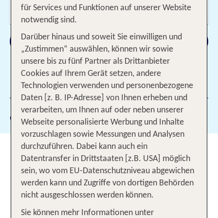
Wer reist mit?
für Services und Funktionen auf unserer Website
2 Erwachsene
notwendig sind.
Darüber hinaus und soweit Sie einwilligen und
Suchen
„Zustimmen“ auswählen, können wir sowie
unsere bis zu fünf Partner als Drittanbieter
Cookies auf Ihrem Gerät setzen, andere
1 Filter hinzugefügt
Technologien verwenden und personenbezogene
Daten [z. B. IP-Adresse] von Ihnen erheben und
verarbeiten, um Ihnen auf oder neben unserer
Gewählte Filter:
134
Webseite personalisierte Werbung und Inhalte
vorzuschlagen sowie Messungen und Analysen
Winterurlaub in Polen:
durchzuführen. Dabei kann auch ein
Datentransfer in Drittstaaten [z.B. USA] möglich
Geheimtipp für Ski-Fans und
sein, wo vom EU-Datenschutzniveau abgewichen
andere Schneebegeisterte
werden kann und Zugriffe von dortigen Behörden
nicht ausgeschlossen werden können.
Die Kälte kitzelt in der Nase, während du durch
Sie können mehr Informationen unter
einen glitzernden Pulverschnee stapfst. Um dich