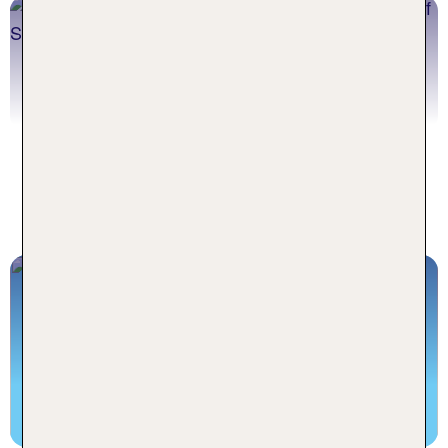
Karpacz
Jetzt buchen!
Inspiration aus dem TUI Blog für
deinen Winterurlaub in Polen
Die TOP 5 Skigebiete in Polen
Unsere Highlights
Zum Skigebiete Polen Artikel