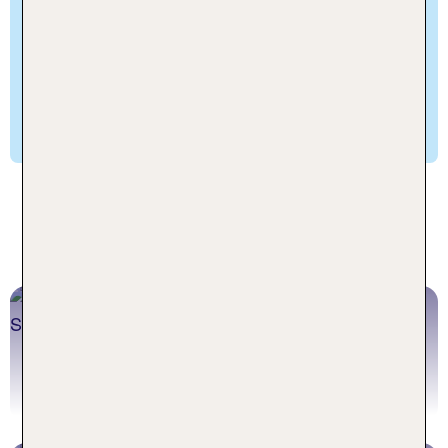
auch bei einem Ausflug in ein Thermalbad wie die
Termy Bukovina oder Termy Chochołowskie im
Mittelpunkt. Nicht zuletzt verwöhnt dich Polen mit
herzhaften regionalen Spezialitäten wie Pierogi,
Bigos oder Wildgerichten, die im Winter
besonders gut schmecken.
Unsere beliebtesten Skiregionen
für deinen Winterurlaub in Polen
Zacopane
Jetzt buchen!