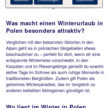
Spaziergängen und kulinarischen
Ablehnen
Einstellungen
Zustimmen
Genussmomenten in urigen Gasthäusern ein.
Was macht einen Winterurlaub in
Polen besonders attraktiv?
Verglichen mit den bekannten Skiorten in den
Alpen geht es in polnischen Skigebieten etwas
beschaulicher zu – perfekt für dich, wenn dir eine
entspannte Winterreise vorschwebt. In den
Karpaten und im Riesengebirge genießt du sowohl
aktive Tage im Schnee als auch ruhige Momente in
traditionellen Berghütten. Zudem gilt Polen als
geheimes Winterparadies, das im Vergleich zu
anderen beliebten Skiregionen günstiger ist.
Wo liegt im Winter in Polen