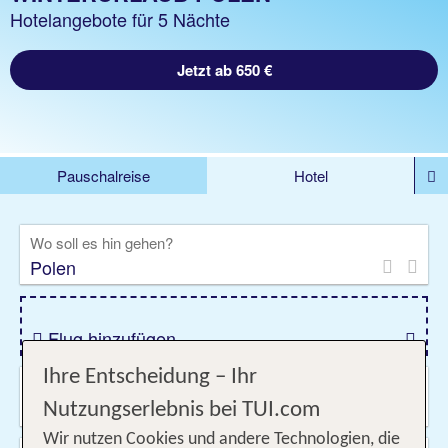
Hotelangebote für 5 Nächte
Jetzt ab 650 €
Pauschalreise
Hotel
DEALS
Flug
Ferienhaus
Mietwagen
Wo soll es hin gehen?
Kreuzfahrten
Rundreisen
Ausflüge
Camper
Privattransfer
Zusatzleistungen
Flug hinzufügen
Ihre Entscheidung – Ihr
Wann & wie lange?
20.09.2026 - 19.12.2026, Beliebig
Nutzungserlebnis bei TUI.com
Wir nutzen Cookies und andere Technologien, die