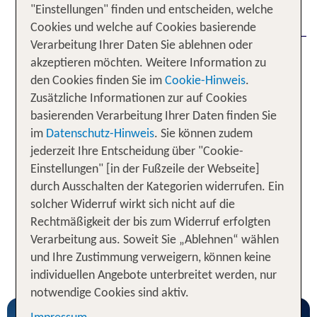
"Einstellungen" finden und entscheiden, welche
herum liegen
, überragt von
verschneite Wälder
Cookies und welche auf Cookies basierende
den
–
beeindruckenden Gipfeln der Hohen Tatra
Verarbeitung Ihrer Daten Sie ablehnen oder
willkommen im Winterurlaub in Polen! Das Land
akzeptieren möchten. Weitere Information zu
zwischen Ostsee und Karpaten ist ein echter
den Cookies finden Sie im
Cookie-Hinweis
.
für dich, wenn dein Herz für
Insider-Tipp
Zusätzliche Informationen zur auf Cookies
unvergessliche Reisen in der kalten Jahreszeit
basierenden Verarbeitung Ihrer Daten finden Sie
schlägt. Von
über
charmanten Bergdörfern
im
Datenschutz-Hinweis
. Sie können zudem
wie Kasprowy Wierch bis zu
moderne Skigebiete
jederzeit Ihre Entscheidung über "Cookie-
reichen die Vorzüge, mit
historischen Städten
Einstellungen" [in der Fußzeile der Webseite]
denen dich Polen im Winter verzaubert. Lerne das
durch Ausschalten der Kategorien widerrufen. Ein
vielfältige
Reiseziel für Pistenliebhaber und
solcher Widerruf wirkt sich nicht auf die
kennen!
Erholungssuchende
Rechtmäßigkeit der bis zum Widerruf erfolgten
Verarbeitung aus. Soweit Sie „Ablehnen“ wählen
Unsere Bestseller für den Polen
und Ihre Zustimmung verweigern, können keine
Winterurlaub
individuellen Angebote unterbreitet werden, nur
notwendige Cookies sind aktiv.