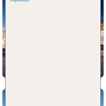
Impressum
Riesengebirge
Hotel Golebiewski
Karpacz
Previous
95 % Weiterempfehlung
statt
2 Nächte, HP, DZ
228 €
p.P. ab 205 €
Skiurlaub buchen
Auf geht´s zu den schnellsten Pisten in den
schönsten Skiregionen