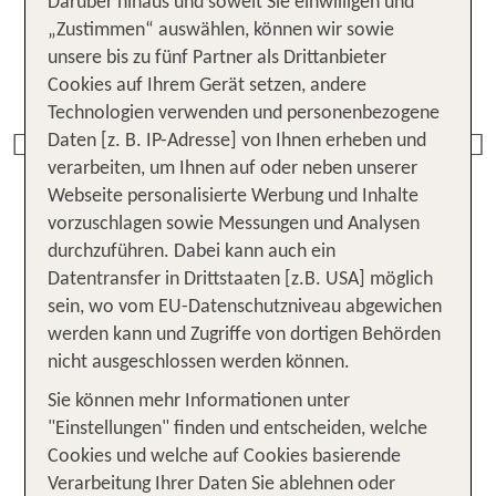
Darüber hinaus und soweit Sie einwilligen und
„Zustimmen“ auswählen, können wir sowie
unsere bis zu fünf Partner als Drittanbieter
Cookies auf Ihrem Gerät setzen, andere
Technologien verwenden und personenbezogene
Daten [z. B. IP-Adresse] von Ihnen erheben und
Previous
verarbeiten, um Ihnen auf oder neben unserer
Webseite personalisierte Werbung und Inhalte
vorzuschlagen sowie Messungen und Analysen
durchzuführen. Dabei kann auch ein
Datentransfer in Drittstaaten [z.B. USA] möglich
sein, wo vom EU-Datenschutzniveau abgewichen
werden kann und Zugriffe von dortigen Behörden
nicht ausgeschlossen werden können.
Sie können mehr Informationen unter
Traumhafte Auszeit: Urlaub in
"Einstellungen" finden und entscheiden, welche
deinem Adults Only Hotel in
Cookies und welche auf Cookies basierende
Deutschland
Verarbeitung Ihrer Daten Sie ablehnen oder