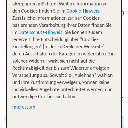
akzeptieren möchten. Weitere Information zu
Du träumst von einer erholsamen Pause vom Alltag
den Cookies finden Sie im
Cookie-Hinweis
.
für dich, zu zweit oder mit Freunden, und das ohne
Zusätzliche Informationen zur auf Cookies
lange Anreise? Dann ist ein Urlaub in einem
basierenden Verarbeitung Ihrer Daten finden Sie
Erwachsenenhotel in Deutschland perfekt für dich
im
Datenschutz-Hinweis
. Sie können zudem
und deine Begleitung. Die eigens für Erwachsene
jederzeit Ihre Entscheidung über "Cookie-
konzipierten Unterkünfte vereinen
Ruhe, Komfort
Einstellungen" [in der Fußzeile der Webseite]
. Ob am Meer, in der Natur oder in
durch Ausschalten der Kategorien widerrufen. Ein
und Wellness
solcher Widerruf wirkt sich nicht auf die
der Stadt – in deinem Adults Only Hotel in
Rechtmäßigkeit der bis zum Widerruf erfolgten
Deutschland erlebst du eine unvergessliche
Verarbeitung aus. Soweit Sie „Ablehnen“ wählen
gemeinsame Zeit.
und Ihre Zustimmung verweigern, können keine
individuellen Angebote unterbreitet werden, nur
Erwachsenenhotels in der Natur -
notwendige Cookies sind aktiv.
TOP Hotelangebote für 1 Woche
Impressum