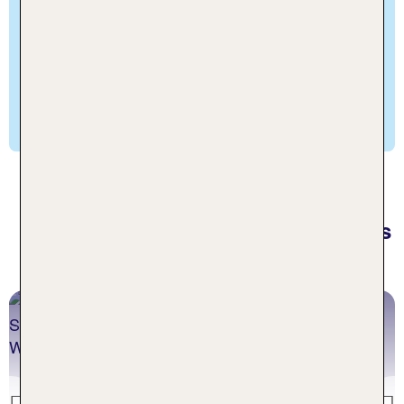
Natur oder besuchst Highlights wie das
Wattenmeer, das Schloss von Husum oder die
Ostseebäder Warnemünde oder Zinnowitz. Nach
einem ereignisreichen Tag in den Küstenregionen
Deutschlands lässt du dich in einem Adults Only
Spa Hotel oder Resort verwöhnen.
Inspiration aus dem TUI
Reiseblog für Erwachsenenhotels
in Deutschland
Die schönsten Winterorte
Deutschlands