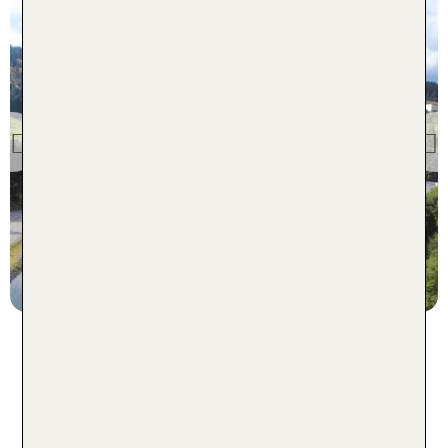
Sächsische Schweiz
& Erzgebirge
Best Western Ahorn Hotel
Oberwiesenthal
Previous
87 % Weiterempfehlung
statt
7 Nächte, ÜF, DZ
548 €
p.P. ab 473 €
Adults Only Hotels in
Deutschland: Magische