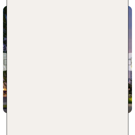
München
Holiday Inn - the niu, Fury
Aschheim Messe
Previous
97 % Weiterempfehlung
7 Nächte, Ü, XX
p.P. ab 224 €