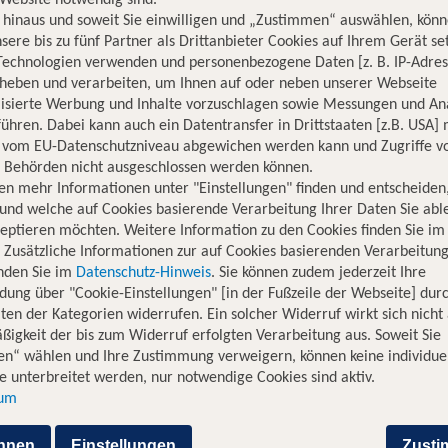
Website notwendig sind.
hinaus und soweit Sie einwilligen und „Zustimmen“ auswählen, könn
sere bis zu fünf Partner als Drittanbieter Cookies auf Ihrem Gerät se
Technologien verwenden und personenbezogene Daten [z. B. IP-Adres
rheben und verarbeiten, um Ihnen auf oder neben unserer Webseite
lisierte Werbung und Inhalte vorzuschlagen sowie Messungen und An
ühren. Dabei kann auch ein Datentransfer in Drittstaaten [z.B. USA]
o vom EU-Datenschutzniveau abgewichen werden kann und Zugriffe v
n Behörden nicht ausgeschlossen werden können.
gkok
en mehr Informationen unter "Einstellungen" finden und entscheiden
und welche auf Cookies basierende Verarbeitung Ihrer Daten Sie ab
 Herz von Thailand, Bangkok, war nie einfacher. TUI bietet eine
eptieren möchten. Weitere Information zu den Cookies finden Sie im
ne goldenen Tempel, lebhaften Märkte und köstliche Straßenger
. Zusätzliche Informationen zur auf Cookies basierenden Verarbeitung
igen Flug zu finden, der Berlin und Bangkok bequem und komfor
inden Sie im
Datenschutz-Hinweis
. Sie können zudem jederzeit Ihre
dung über "Cookie-Einstellungen" [in der Fußzeile der Webseite] dur
ten der Kategorien widerrufen. Ein solcher Widerruf wirkt sich nicht 
e von Berlin-Brandenburg nach B
igkeit der bis zum Widerruf erfolgten Verarbeitung aus. Soweit Sie
en“ wählen und Ihre Zustimmung verweigern, können keine individue
 unterbreitet werden, nur notwendige Cookies sind aktiv.
sum
kunft
Flugzeit
fen Bangkok
hnen
Einstellungen
Zust