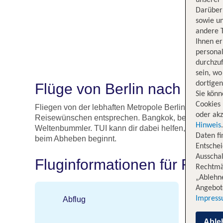
unserer 
Darüber 
sowie un
andere 
Ihnen e
persona
durchzuf
sein, w
dortige
Flüge von Berlin nach Ban
Sie könn
Cookies 
Fliegen von der lebhaften Metropole Berlin direkt ins
oder akz
Reisewünschen entsprechen. Bangkok, bekannt für sei
Hinweis
Weltenbummler. TUI kann dir dabei helfen, den richt
Daten f
beim Abheben beginnt.
Entschei
Ausschal
Fluginformationen für Flüg
Rechtmäß
„Ablehn
Angebote
Impres
Abflug
An
Flugha
Able