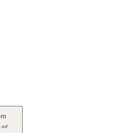
com
 auf