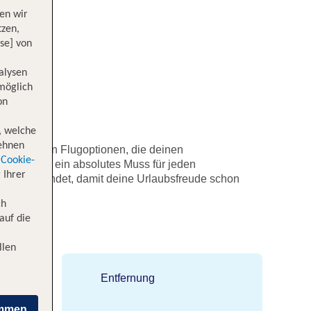
en wir
tzen,
se] von
alysen
 möglich
on
, welche
lehnen
 Vielzahl von Flugoptionen, die deinen
Cookie-
ichte, ist ein absolutes Muss für jeden
 Ihrer
tabel verbindet, damit deine Urlaubsfreude schon
ch
auf die
angkok
llen
Entfernung
immen