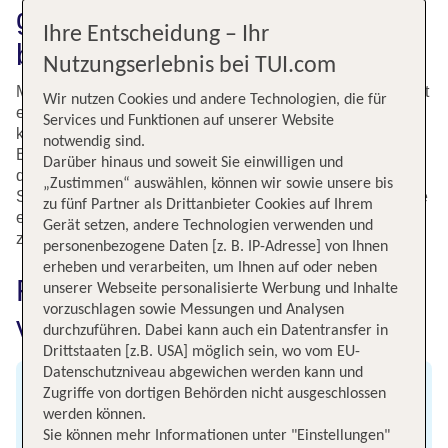
günstig bei tui.com online
Ihre Entscheidung – Ihr
buchen
Nutzungserlebnis bei TUI.com
Mit TUI reist Du ganz bequem von Köln nach London. Dort
Wir nutzen Cookies und andere Technologien, die für
erwartet Dich das Zentrum des alten Empire mit zahllosen
Services und Funktionen auf unserer Website
kulturellen Highlights. Tower und Buckingham Palace, Big
notwendig sind.
Ben und London Eye und natürlich das British Museum -
Darüber hinaus und soweit Sie einwilligen und
die britische Hauptstadt bietet Dir Kultur satt auf Deinem
„Zustimmen“ auswählen, können wir sowie unsere bis
Städtetrip. Abends tauchst Du in die lebendige Feierszene
zu fünf Partner als Drittanbieter Cookies auf Ihrem
ein. Soll es einmal ruhiger zugehen, locken die
Gerät setzen, andere Technologien verwenden und
zahlreichen Parks der Stadt.
personenbezogene Daten [z. B. IP-Adresse] von Ihnen
erheben und verarbeiten, um Ihnen auf oder neben
Fluginformationen für Flüge
unserer Webseite personalisierte Werbung und Inhalte
vorzuschlagen sowie Messungen und Analysen
von Köln nach London
durchzuführen. Dabei kann auch ein Datentransfer in
Drittstaaten [z.B. USA] möglich sein, wo vom EU-
Datenschutzniveau abgewichen werden kann und
Zugriffe von dortigen Behörden nicht ausgeschlossen
Abflug
werden können.
Flughafen Köln
Sie können mehr Informationen unter "Einstellungen"