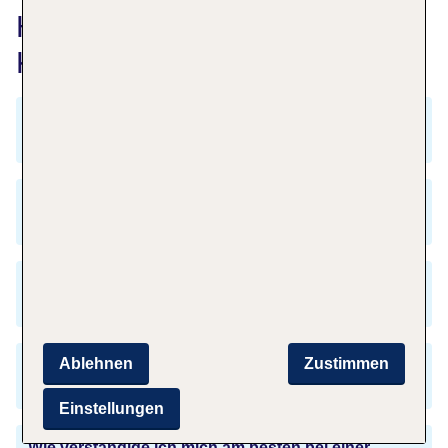
Häufig gestellte Fragen zu
Köln nach London
Was kostet ein Flug von Köln nach London
heute?
Wann ist beste Reisezeit für den Flug von Köln
nach London?
Muss ich die Uhr nach dem Flug nach London
umstellen?
Ablehnen
Zustimmen
Benötige ich einen gültigen Reisepass für die
Einreise nach London?
Einstellungen
Wie verständige ich mich am besten bei einer