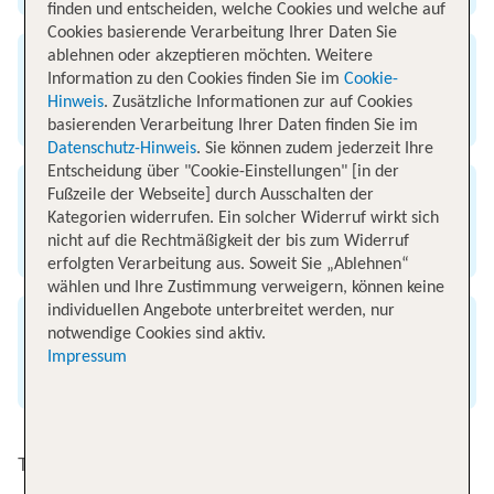
finden und entscheiden, welche Cookies und welche auf
Cookies basierende Verarbeitung Ihrer Daten Sie
ablehnen oder akzeptieren möchten. Weitere
Ankunft
Information zu den Cookies finden Sie im
Cookie-
Hinweis
. Zusätzliche Informationen zur auf Cookies
Flughafen London
basierenden Verarbeitung Ihrer Daten finden Sie im
Datenschutz-Hinweis
. Sie können zudem jederzeit Ihre
Entscheidung über "Cookie-Einstellungen" [in der
Fußzeile der Webseite] durch Ausschalten der
Flugzeit
Kategorien widerrufen. Ein solcher Widerruf wirkt sich
nicht auf die Rechtmäßigkeit der bis zum Widerruf
1 Stunde 25 Minuten
erfolgten Verarbeitung aus. Soweit Sie „Ablehnen“
wählen und Ihre Zustimmung verweigern, können keine
individuellen Angebote unterbreitet werden, nur
Entfernung
notwendige Cookies sind aktiv.
Impressum
Mittelstrecke
Top Angebote von Köln nach London-Heathrow