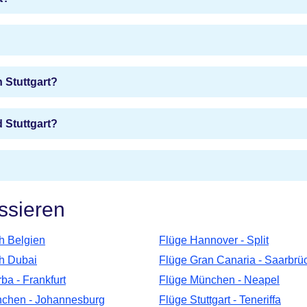
 Stuttgart?
 Stuttgart?
ssieren
h Belgien
Flüge Hannover - Split
h Dubai
Flüge Gran Canaria - Saarbrü
ba - Frankfurt
Flüge München - Neapel
chen - Johannesburg
Flüge Stuttgart - Teneriffa