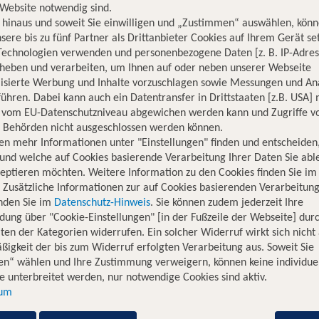
Website notwendig sind.
hinaus und soweit Sie einwilligen und „Zustimmen“ auswählen, könn
sere bis zu fünf Partner als Drittanbieter Cookies auf Ihrem Gerät se
Technologien verwenden und personenbezogene Daten [z. B. IP-Adres
rheben und verarbeiten, um Ihnen auf oder neben unserer Webseite
lisierte Werbung und Inhalte vorzuschlagen sowie Messungen und An
ühren. Dabei kann auch ein Datentransfer in Drittstaaten [z.B. USA]
o vom EU-Datenschutzniveau abgewichen werden kann und Zugriffe v
rt
n Behörden nicht ausgeschlossen werden können.
en mehr Informationen unter "Einstellungen" finden und entscheiden
glichkeit, von der bezaubernden griechischen Insel Kos in die l
und welche auf Cookies basierende Verarbeitung Ihrer Daten Sie ab
Optionen zur Verfügung, darunter Direktflüge und Flüge mit 
eptieren möchten. Weitere Information zu den Cookies finden Sie im
ist besonders beliebt bei Reisenden, die auf der Suche nach ein
. Zusätzliche Informationen zur auf Cookies basierenden Verarbeitung
 für Geschäftsreisende oder Familien, die Freunde und Verwan
inden Sie im
Datenschutz-Hinweis
. Sie können zudem jederzeit Ihre
dung über "Cookie-Einstellungen" [in der Fußzeile der Webseite] dur
 von Kos nach Stuttgart
ten der Kategorien widerrufen. Ein solcher Widerruf wirkt sich nicht 
igkeit der bis zum Widerruf erfolgten Verarbeitung aus. Soweit Sie
en“ wählen und Ihre Zustimmung verweigern, können keine individue
 unterbreitet werden, nur notwendige Cookies sind aktiv.
kunft
Flugzeit
sum
3 Stunden.
n Stuttgart