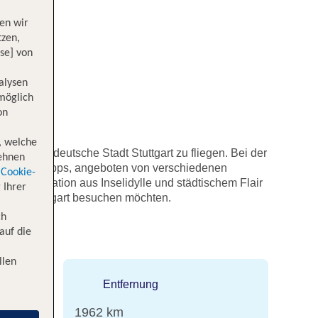
en wir
tzen,
se] von
alysen
 möglich
on
, welche
ebendige deutsche Stadt Stuttgart zu fliegen. Bei der
lehnen
Zwischenstopps, angeboten von verschiedenen
Cookie-
er Kombination aus Inselidylle und städtischem Flair
 Ihrer
dte in Stuttgart besuchen möchten.
ch
auf die
llen
Entfernung
1962 km