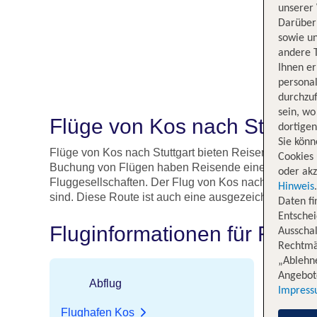
unserer 
Darüber 
sowie un
andere 
Ihnen e
persona
durchzuf
sein, w
Flüge von Kos nach Stuttga
dortige
Sie könn
Flüge von Kos nach Stuttgart bieten Reisenden die Mö
Cookies 
Buchung von Flügen haben Reisende eine Reihe von 
oder akz
Fluggesellschaften. Der Flug von Kos nach Stuttgart 
Hinweis
sind. Diese Route ist auch eine ausgezeichnete Wahl
Daten f
Entschei
Fluginformationen für Flüge
Ausschal
Rechtmäß
„Ablehn
Angebote
Abflug
An
Impres
Flughafen Kos
Flughafe