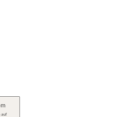
com
 auf