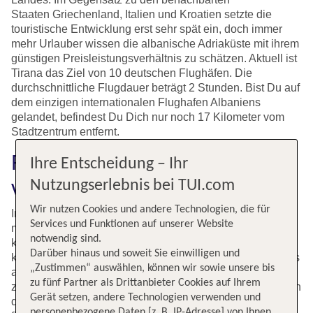
Staaten Griechenland, Italien und Kroatien setzte die
touristische Entwicklung erst sehr spät ein, doch immer
mehr Urlauber wissen die albanische Adriaküste mit ihrem
günstigen Preisleistungsverhältnis zu schätzen. Aktuell ist
Tirana das Ziel von 10 deutschen Flughäfen. Die
durchschnittliche Flugdauer beträgt 2 Stunden. Bist Du auf
dem einzigen internationalen Flughafen Albaniens
gelandet, befindest Du Dich nur noch 17 Kilometer vom
Stadtzentrum entfernt.
Flüge nach Tirana mit TUI
Ihre Entscheidung – Ihr
vergleichen und buchen
Nutzungserlebnis bei TUI.com
Wir nutzen Cookies und andere Technologien, die für
In der geschichtsträchtigen Hauptstadt Albaniens, die Du
Services und Funktionen auf unserer Website
mit einer kurzen Anflugzeit erreichst, gibt es zahlreiche
notwendig sind.
kulturelle Einflüsse zu entdecken. Flüge nach Tirana
Darüber hinaus und soweit Sie einwilligen und
kommen am einzigen internationalen Flughafen Albaniens
„Zustimmen“ auswählen, können wir sowie unsere bis
an. Am Tirana International Airport Nënë Tereza starten
zu fünf Partner als Drittanbieter Cookies auf Ihrem
zahlreiche Flugverbindungen in europäische Städte und in
Gerät setzen, andere Technologien verwenden und
die Türkei. Vergleiche die verfügbaren Flugangebote und
personenbezogene Daten [z. B. IP-Adresse] von Ihnen