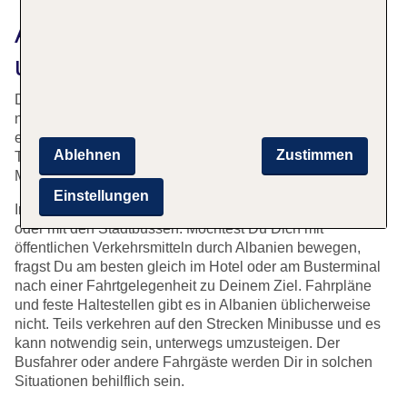
Anreise zum Flughafen Tirana
und Transfer
Der Flughafen Tirana Nënë Tereza liegt 17 Kilometer
nordwestlich des Stadtzentrums. Vom Flughafen aus gibt
es Shuttlebusse nach Tirana und nach Dürres. Mit einem
Ablehnen
Zustimmen
Taxi erreichst Du die Innenstadt Tiranas in rund 25
Minuten.
Einstellungen
Innerhalb von Tirana gelangst Du zu vielen Zielen zu Fuß
oder mit den Stadtbussen. Möchtest Du Dich mit
öffentlichen Verkehrsmitteln durch Albanien bewegen,
fragst Du am besten gleich im Hotel oder am Busterminal
nach einer Fahrtgelegenheit zu Deinem Ziel. Fahrpläne
und feste Haltestellen gibt es in Albanien üblicherweise
nicht. Teils verkehren auf den Strecken Minibusse und es
kann notwendig sein, unterwegs umzusteigen. Der
Busfahrer oder andere Fahrgäste werden Dir in solchen
Situationen behilflich sein.