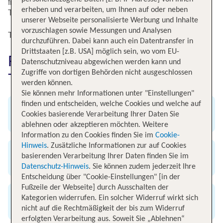
finde zu Deinen Reisedaten den passenden Flug nach
erheben und verarbeiten, um Ihnen auf oder neben
Tirana.
unserer Webseite personalisierte Werbung und Inhalte
vorzuschlagen sowie Messungen und Analysen
Top Flugangebote nach Tirana
durchzuführen. Dabei kann auch ein Datentransfer in
Drittstaaten [z.B. USA] möglich sein, wo vom EU-
Flug nach Tirana einfach bei
Datenschutzniveau abgewichen werden kann und
Zugriffe von dortigen Behörden nicht ausgeschlossen
TUI buchen
werden können.
Sie können mehr Informationen unter "Einstellungen"
finden und entscheiden, welche Cookies und welche auf
Angebot an weltweiten Flügen
Cookies basierende Verarbeitung Ihrer Daten Sie
ablehnen oder akzeptieren möchten. Weitere
Information zu den Cookies finden Sie im
Cookie-
Hinweis
. Zusätzliche Informationen zur auf Cookies
basierenden Verarbeitung Ihrer Daten finden Sie im
Exklusive Flug-Specials
Datenschutz-Hinweis
. Sie können zudem jederzeit Ihre
Entscheidung über "Cookie-Einstellungen" [in der
Fußzeile der Webseite] durch Ausschalten der
Kategorien widerrufen. Ein solcher Widerruf wirkt sich
Günstig & bequem buchen
nicht auf die Rechtmäßigkeit der bis zum Widerruf
erfolgten Verarbeitung aus. Soweit Sie „Ablehnen“