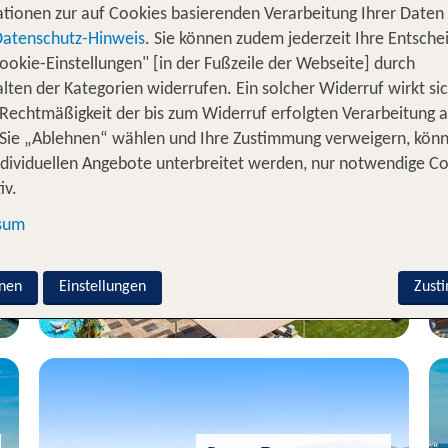
tionen zur auf Cookies basierenden Verarbeitung Ihrer Daten
Datenschutz-Hinweis
. Sie können zudem jederzeit Ihre Entsche
ookie-Einstellungen" [in der Fußzeile der Webseite] durch
lten der Kategorien widerrufen. Ein solcher Widerruf wirkt sic
 Rechtmäßigkeit der bis zum Widerruf erfolgten Verarbeitung a
Soma Bay
Sie „Ablehnen“ wählen und Ihre Zustimmung verweigern, kön
Pickalbatros White Beach
Resort
ndividuellen Angebote unterbreitet werden, nur notwendige C
iv.
96 % Weiterempfehlung
sum
statt
7 Nächte, AI, DZ
733 €
nen
Einstellungen
p.P. ab 524 €
Zust