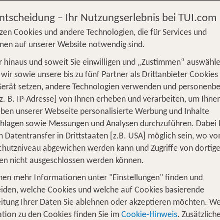
Entscheidung – Ihr Nutzungserlebnis bei TUI.com
zen Cookies und andere Technologien, die für Services und
nen auf unserer Website notwendig sind.
 hinaus und soweit Sie einwilligen und „Zustimmen“ auswähle
S
Flug
Ferienhaus
Mietwagen
Kreu
wir sowie unsere bis zu fünf Partner als Drittanbieter Cookies
Gerät setzen, andere Technologien verwenden und personenb
üge
Camper
Privattransfer
Zusatzleistun
z. B. IP-Adresse] von Ihnen erheben und verarbeiten, um Ihne
ben unserer Webseite personalisierte Werbung und Inhalte
Flug hinzufügen
chlagen sowie Messungen und Analysen durchzuführen. Dabei
n Datentransfer in Drittstaaten [z.B. USA] möglich sein, wo v
Wer reist mit?
hutzniveau abgewichen werden kann und Zugriffe von dortig
1
2 Erwachsene
en nicht ausgeschlossen werden können.
nen mehr Informationen unter "Einstellungen" finden und
iden, welche Cookies und welche auf Cookies basierende
itung Ihrer Daten Sie ablehnen oder akzeptieren möchten. We
 für 1 Woche Soma Bay
tion zu den Cookies finden Sie im
Cookie-Hinweis
. Zusätzlich