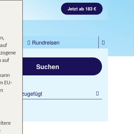
Jetzt ab 183 €
n,
zfahrten
Rundreisen
 auf
ezogene
gen
n auf
Suchen
 kann
om EU-
en
 Filter hinzugefügt
itere
e