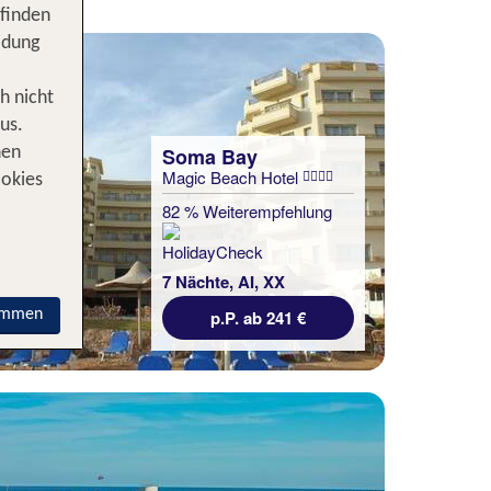
 finden
idung
h nicht
us.
Soma Bay
nen
Magic Beach Hotel
ookies
82 % Weiterempfehlung
7 Nächte, AI, XX
immen
p.P. ab 241 €