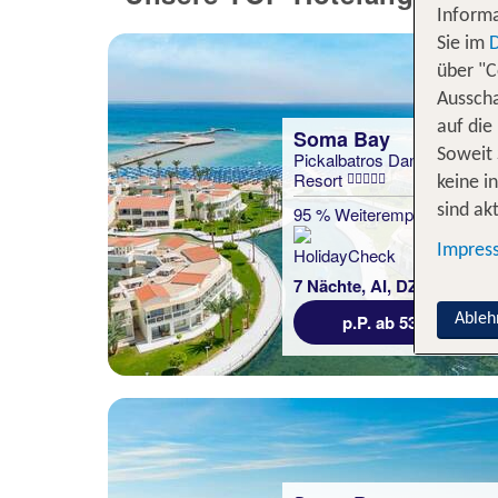
Informa
Sie im
über "C
Ausscha
auf die
Soma Bay
Soweit 
Pickalbatros Dana Beach
Resort
keine i
sind akt
95 % Weiterempfehlung
Impres
statt
7 Nächte, AI, DZ
726 €
p.P. ab 536 €
Ableh