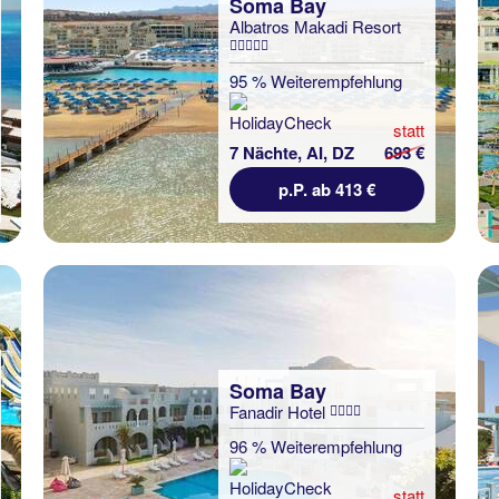
Soma Bay
Albatros Makadi Resort
95 % Weiterempfehlung
statt
7 Nächte, AI, DZ
693 €
p.P. ab 413 €
Soma Bay
Fanadir Hotel
96 % Weiterempfehlung
statt