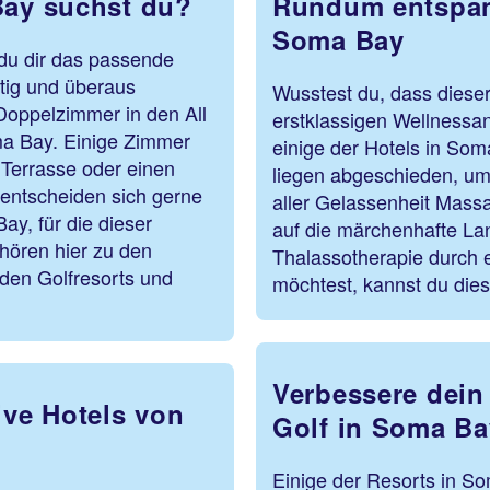
Bay suchst du?
Rundum entspan
Soma Bay
du dir das passende
itig und überaus
Wusstest du, dass dieser
Doppelzimmer in den All
erstklassigen Wellnessa
ma Bay. Einige Zimmer
einige der Hotels in So
 Terrasse oder einen
liegen abgeschieden, um
 entscheiden sich gerne
aller Gelassenheit Mas
ay, für die dieser
auf die märchenhafte La
ehören hier zu den
Thalassotherapie durch 
den Golfresorts und
möchtest, kannst du die
Verbessere dein
ive Hotels von
Golf in Soma Ba
Einige der Resorts in S