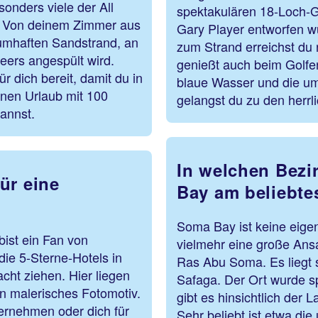
sonders viele der All
spektakulären 18-Loch-G
en. Von deinem Zimmer aus
Gary Player entworfen w
aumhaften Sandstrand, an
zum Strand erreichst du 
eers angespült wird.
genießt auch beim Golfe
 dich bereit, damit du in
blaue Wasser und die u
nen Urlaub mit 100
gelangst du zu den herr
kannst.
In welchen Bezi
ür eine
Bay am beliebte
Soma Bay ist keine eige
ist ein Fan von
vielmehr eine große Ans
ie 5-Sterne-Hotels in
Ras Abu Soma. Es liegt 
cht ziehen. Hier liegen
Safaga. Der Ort wurde sp
n malerisches Fotomotiv.
gibt es hinsichtlich der 
ernehmen oder dich für
Sehr beliebt ist etwa die