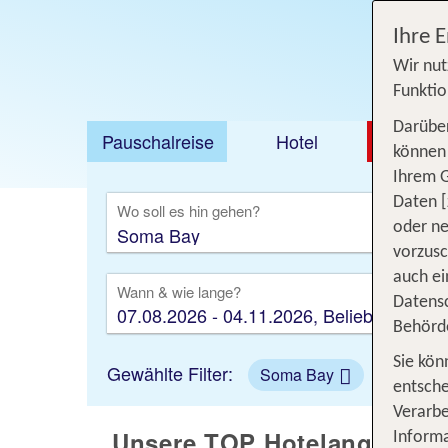
Ihre 
Wir nut
Funktio
Darüber
Pauschalreise
Hotel
DEAL
können 
Ihrem 
Ausfl
Daten [
Wo soll es hin gehen?
oder ne
vorzus
auch ei
Wann & wie lange?
Datensc
07.08.2026 - 04.11.2026, Beliebig
Behörd
Sie kön
Gewählte Filter:
Soma Bay
entsche
Verarbe
Unsere TOP Hotelangebote
Informa