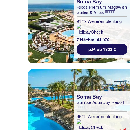
Soma Bay
Rixos Premium Magawish
Suites & Villas
91 % Weiterempfehlung
7 Nächte, AI, XX
p.P. ab 1323 €
Soma Bay
Sunrise Aqua Joy Resort
96 % Weiterempfehlung
statt