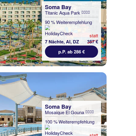
Soma Bay
Titanic Aqua Park
90 % Weiterempfehlung
statt
7 Nächte, AI, DZ
357 €
p.P. ab 286 €
Soma Bay
Mosaique El Gouna
100 % Weiterempfehlung
statt