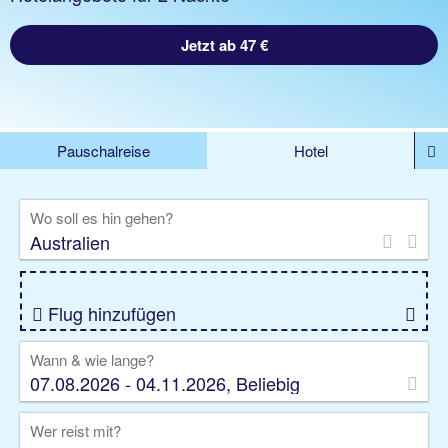
Jetzt ab 47 €
Pauschalreise
Hotel
DEALS
Flug
Ferienhaus
Mietwagen
Wo soll es hin gehen?
Kreuzfahrten
Rundreisen
Ausflüge
Camper
Privattransfer
Zusatzleistungen
Flug hinzufügen
Wann & wie lange?
07.08.2026 - 04.11.2026, Beliebig
Wer reist mit?