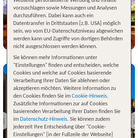
Previous
Webseite personalisierte Werbung und Inhalte
100 % Weiterempfehlung
vorzuschlagen sowie Messungen und Analysen
durchzuführen. Dabei kann auch ein
Datentransfer in Drittstaaten [z.B. USA] möglich
2 Nächte, Ü, XX
sein, wo vom EU-Datenschutzniveau abgewichen
p.P. ab 123 €
werden kann und Zugriffe von dortigen Behörden
nicht ausgeschlossen werden können.
Sie können mehr Informationen unter
"Einstellungen" finden und entscheiden, welche
Cookies und welche auf Cookies basierende
Verarbeitung Ihrer Daten Sie ablehnen oder
akzeptieren möchten. Weitere Information zu
den Cookies finden Sie im
Cookie-Hinweis
.
Zusätzliche Informationen zur auf Cookies
New South Wales
basierenden Verarbeitung Ihrer Daten finden Sie
Novotel Sydney
International Airport
im
Datenschutz-Hinweis
. Sie können zudem
Previous
jederzeit Ihre Entscheidung über "Cookie-
100 % Weiterempfehlung
Einstellungen" [in der Fußzeile der Webseite]