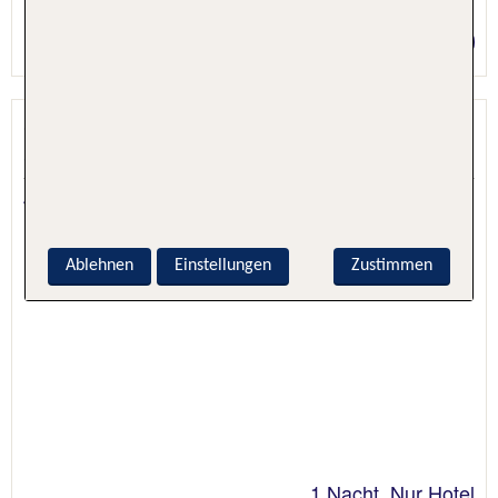
1 Nacht, Nur Hotel
Preis p.P. ab 62 €
Quest Cathedral Junction
Christchurch, Süd-Insel (Neuseeland), Neuseeland
4.1 - 98 % Weiterempfehlung
Ablehnen
Einstellungen
Zustimmen
1 Nacht, Nur Hotel