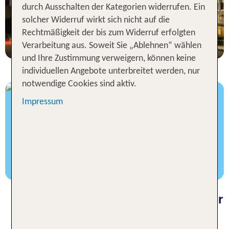
durch Ausschalten der Kategorien widerrufen. Ein
2 Nächte, Ü, XX
solcher Widerruf wirkt sich nicht auf die
p.P. ab 131 €
Rechtmäßigkeit der bis zum Widerruf erfolgten
Verarbeitung aus. Soweit Sie „Ablehnen“ wählen
und Ihre Zustimmung verweigern, können keine
individuellen Angebote unterbreitet werden, nur
notwendige Cookies sind aktiv.
Visum für deine Reise nach Australien
Impressum
Finde das richtige Visum & beantrage es in
Sekundenschnelle
Jetzt Visum beantragen
Hotels in Australien für Entdecker
Einmal bis zur südlichen Halbkugel fliegen und