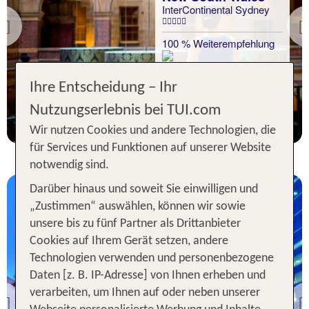
InterContinental Sydney
Previous
100 % Weiterempfehlung
Ihre Entscheidung – Ihr
2 Nächte, Ü, XX
Nutzungserlebnis bei TUI.com
p.P. ab 227 €
Wir nutzen Cookies und andere Technologien, die
für Services und Funktionen auf unserer Website
notwendig sind.
Darüber hinaus und soweit Sie einwilligen und
„Zustimmen“ auswählen, können wir sowie
unsere bis zu fünf Partner als Drittanbieter
Cookies auf Ihrem Gerät setzen, andere
Technologien verwenden und personenbezogene
New South Wales
Daten [z. B. IP-Adresse] von Ihnen erheben und
Stamford Plaza Sydney
verarbeiten, um Ihnen auf oder neben unserer
Airport