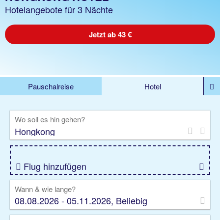
Hotelangebote für 3 Nächte
Jetzt ab 43 €
Pauschalreise
Hotel
DEALS
Flug
Ferienhaus
Mietwagen
Wo soll es hin gehen?
Kreuzfahrten
Rundreisen
Ausflüge
Camper
Privattransfer
Zusatzleistungen
Flug hinzufügen
Wann & wie lange?
08.08.2026 - 05.11.2026, Beliebig