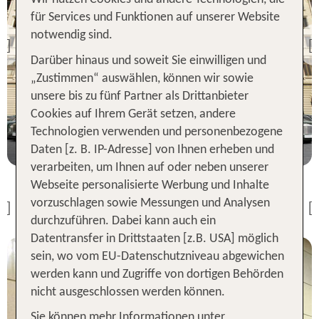
Hongkong
für Services und Funktionen auf unserer Website
The Peninsula Hongkong
notwendig sind.
Previous
Hongkong
Darüber hinaus und soweit Sie einwilligen und
99 % Weiterempfehlung
Regala Skycity Hotel
„Zustimmen“ auswählen, können wir sowie
96 % Weiterempfehlung
unsere bis zu fünf Partner als Drittanbieter
3 Nächte, ÜF, DZ
Cookies auf Ihrem Gerät setzen, andere
p.P. ab 780 €
Technologien verwenden und personenbezogene
3 Nächte, Ü, XX
Daten [z. B. IP-Adresse] von Ihnen erheben und
p.P. ab 157 €
verarbeiten, um Ihnen auf oder neben unserer
Webseite personalisierte Werbung und Inhalte
vorzuschlagen sowie Messungen und Analysen
Previous
durchzuführen. Dabei kann auch ein
Datentransfer in Drittstaaten [z.B. USA] möglich
sein, wo vom EU-Datenschutzniveau abgewichen
werden kann und Zugriffe von dortigen Behörden
nicht ausgeschlossen werden können.
Sie können mehr Informationen unter