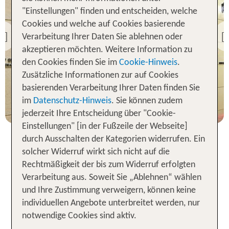
"Einstellungen" finden und entscheiden, welche
Hongkong
Kew Green Wanchai Hong
Cookies und welche auf Cookies basierende
Kong
Verarbeitung Ihrer Daten Sie ablehnen oder
Previous
86 % Weiterempfehlung
akzeptieren möchten. Weitere Information zu
den Cookies finden Sie im
Cookie-Hinweis
.
Zusätzliche Informationen zur auf Cookies
3 Nächte, Ü, XX
basierenden Verarbeitung Ihrer Daten finden Sie
p.P. ab 141 €
im
Datenschutz-Hinweis
. Sie können zudem
jederzeit Ihre Entscheidung über "Cookie-
Einstellungen" [in der Fußzeile der Webseite]
durch Ausschalten der Kategorien widerrufen. Ein
solcher Widerruf wirkt sich nicht auf die
Komfort und Erlebnisse in
Rechtmäßigkeit der bis zum Widerruf erfolgten
deinem Hotel in Hongkong
Verarbeitung aus. Soweit Sie „Ablehnen“ wählen
und Ihre Zustimmung verweigern, können keine
Buche bei TUI ein Zimmer in einem Hotel in
individuellen Angebote unterbreitet werden, nur
Hongkong und lass dich mitnehmen an einen der
notwendige Cookies sind aktiv.