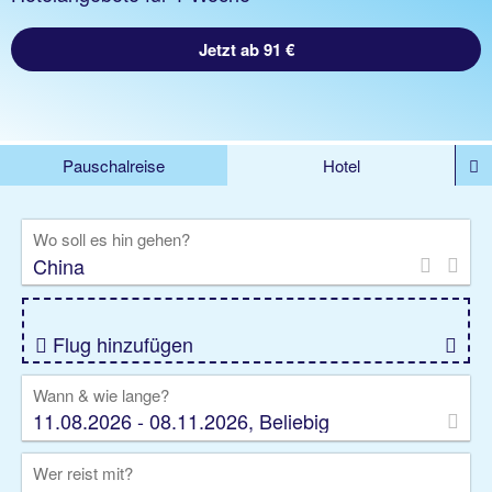
Jetzt ab 91 €
Pauschalreise
Hotel
DEALS
Flug
Ferienhaus
Mietwagen
Wo soll es hin gehen?
Kreuzfahrten
Rundreisen
Ausflüge
Camper
Privattransfer
Zusatzleistungen
Flug hinzufügen
Wann & wie lange?
11.08.2026 - 08.11.2026, Beliebig
Wer reist mit?