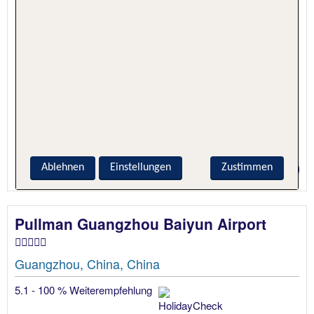
1 Nacht, Nur Hotel
Ablehnen
Einstellungen
Zustimmen
Preis p.P. ab 24 €
Pullman Guangzhou Baiyun Airport
Guangzhou, China, China
5.1 - 100 % Weiterempfehlung