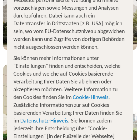
Previous
Webseite personalisierte Werbung und Inhalte
100 % Weiterempfehlung
vorzuschlagen sowie Messungen und Analysen
durchzuführen. Dabei kann auch ein
Datentransfer in Drittstaaten [z.B. USA] möglich
7 Nächte, Ü, XX
sein, wo vom EU-Datenschutzniveau abgewichen
p.P. ab 251 €
werden kann und Zugriffe von dortigen Behörden
nicht ausgeschlossen werden können.
Sie können mehr Informationen unter
"Einstellungen" finden und entscheiden, welche
Cookies und welche auf Cookies basierende
Verarbeitung Ihrer Daten Sie ablehnen oder
akzeptieren möchten. Weitere Information zu
den Cookies finden Sie im
Cookie-Hinweis
.
Zusätzliche Informationen zur auf Cookies
China
basierenden Verarbeitung Ihrer Daten finden Sie
Evergreen Laurel Hotel
Shanghai
im
Datenschutz-Hinweis
. Sie können zudem
Previous
jederzeit Ihre Entscheidung über "Cookie-
100 % Weiterempfehlung
Einstellungen" [in der Fußzeile der Webseite]