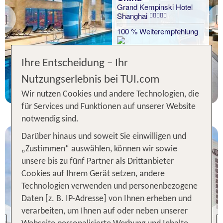
Grand Kempinski Hotel
Shanghai
Previous
100 % Weiterempfehlung
Ihre Entscheidung – Ihr
7 Nächte, Ü, DZ
Nutzungserlebnis bei TUI.com
p.P. ab 545 €
Wir nutzen Cookies und andere Technologien, die
für Services und Funktionen auf unserer Website
notwendig sind.
Darüber hinaus und soweit Sie einwilligen und
„Zustimmen“ auswählen, können wir sowie
unsere bis zu fünf Partner als Drittanbieter
Cookies auf Ihrem Gerät setzen, andere
Technologien verwenden und personenbezogene
China
Daten [z. B. IP-Adresse] von Ihnen erheben und
Crowne Plaza Nanjing
verarbeiten, um Ihnen auf oder neben unserer
Jiangning