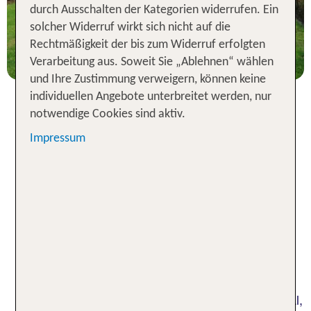
durch Ausschalten der Kategorien widerrufen. Ein
7 Nächte, Ü, DZ
solcher Widerruf wirkt sich nicht auf die
p.P. ab 253 €
Rechtmäßigkeit der bis zum Widerruf erfolgten
Verarbeitung aus. Soweit Sie „Ablehnen“ wählen
und Ihre Zustimmung verweigern, können keine
individuellen Angebote unterbreitet werden, nur
notwendige Cookies sind aktiv.
Hotels in China für eine
Impressum
unvergessliche Auszeit in
Fernost
Wenn du eine Reise in das Reich der Mitte planst,
benötigst du natürlich auch ein Hotel in China. So
riesig und vielfältig wie das Land sind auch die
Unterkunftsmöglichkeiten. Die Bandbreite an
deinem Reiseziel reicht von luxuriösen 5-Sterne-
Hotels bis hin zu funktionalen Businesshotels. Egal,